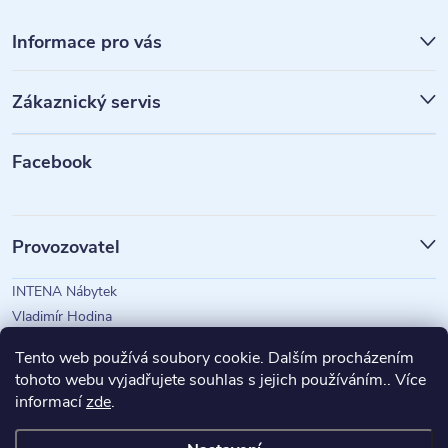
Z
á
Informace pro vás
p
Zákaznický servis
a
t
Facebook
í
Provozovatel
INTENA Nábytek
Vladimír Hodina
IČO: 73350583
Tento web používá soubory cookie. Dalším procházením
tohoto webu vyjadřujete souhlas s jejich používáním.. Více
informací
zde
.
Magazín Intena