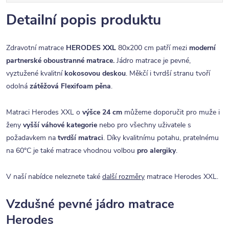
Detailní popis produktu
Zdravotní matrace
HERODES XXL
80x200 cm patří mezi
moderní
partnerské oboustranné matrace.
Jádro matrace je pevné,
vyztužené kvalitní
kokosovou deskou
. Měkčí i tvrdší stranu tvoří
odolná
zátěžová Flexifoam pěna
.
Matraci Herodes XXL o
výšce 24 cm
můžeme doporučit pro muže i
ženy
vyšší váhové kategorie
nebo pro všechny uživatele s
požadavkem na
tvrdší matraci
. Díky kvalitnímu potahu, pratelnému
na 60°C je také matrace vhodnou volbou
pro alergiky
.
V naší nabídce neleznete také
další rozměry
matrace Herodes XXL.
Vzdušné pevné jádro matrace
Herodes