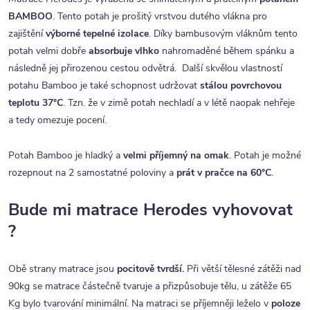
BAMBOO
. Tento potah je prošitý vrstvou dutého vlákna pro
zajištění
výborné tepelné izolace
. Díky bambusovým vláknům tento
potah velmi dobře
absorbuje vlhko
nahromaděné během spánku a
následně jej přirozenou cestou odvětrá. Další skvělou vlastností
potahu Bamboo je také schopnost udržovat
stálou povrchovou
teplotu 37°C
. Tzn. že v zimě potah nechladí a v létě naopak nehřeje
a tedy omezuje pocení.
Potah Bamboo je hladký a
velmi příjemný na omak
. Potah je možné
rozepnout na 2 samostatné poloviny a
prát v pračce na 60°C
.
Bude mi matrace Herodes vyhovovat
?
Obě strany matrace jsou
pocitově tvrdší.
Při větší tělesné zátěži nad
90kg se matrace částečně tvaruje a přizpůsobuje tělu, u zátěže 65
Kg bylo tvarování minimální. Na matraci se příjemněji leželo v
poloze