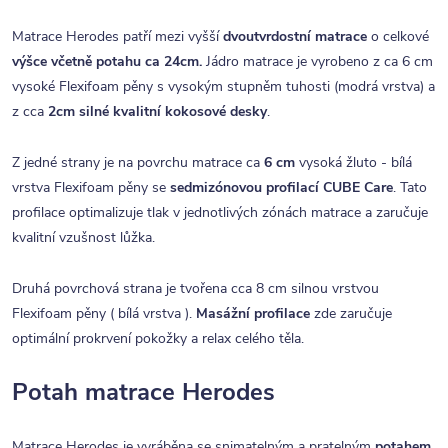
Matrace Herodes patří mezi vyšší
dvoutvrdostní matrace
o celkové
výšce včetně potahu ca 24cm.
Jádro matrace je vyrobeno z ca 6 cm
vysoké Flexifoam pěny s vysokým stupněm tuhosti
(modrá vrstva) a
z cca
2cm silné kvalitní kokosové desky
.
Z jedné strany je na povrchu matrace ca
6 cm
vysoká žluto - bílá
vrstva Flexifoam pěny se
sedmizónovou profilací CUBE Care
. Tato
profilace optimalizuje tlak v jednotlivých zónách matrace a zaručuje
kvalitní vzušnost lůžka.
Druhá povrchová strana je tvořena cca 8 cm silnou vrstvou
Flexifoam pěny ( bílá vrstva ).
Masážní profilace
zde zaručuje
optimální prokrvení pokožky a relax celého těla.
Potah matrace Herodes
Matrace Herodes je vyráběna se snimatelným a pratelným
potahem