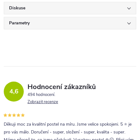
Diskuse
Parametry
Hodnocení zákazníků
4,6
494 hodnocení
Zobrazit recenze
Děkuji moc za kvalitní postel na míru. Jsme velice spokojeni. 5 ⭐ je
pro vás málo. Doručení - super, složení - super, kvalita - super.
Máme přesně to, co jsme očekávali. Vysokou postel 🙏😉. Přeji vám