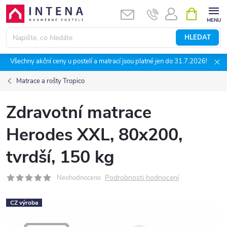
Přejít
NÁKUPNÍ
KOŠÍK
na
obsah
HLEDAT
Všechny akční ceny u postelí a matrací jsou platné jen do 31.7.2026!
Matrace a rošty Tropico
Zdravotní matrace
Herodes XXL, 80x200,
tvrdší, 150 kg
Podrobnosti hodnocení
Neohodnoceno
CZ výroba