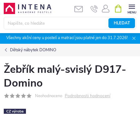
Přejít
NÁKUPNÍ
KOŠÍK
na
obsah
HLEDAT
Všechny akční ceny u postelí a matrací jsou platné jen do 31.7.2026!
Dětský nábytek DOMINO
Žebřík malý-svislý D917-
Domino
Podrobnosti hodnocení
Neohodnoceno
CZ výroba