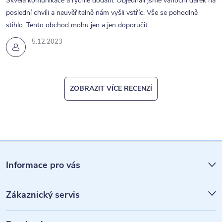
Skvělá komunikace a rychle dodání. Objednali jsme vánoční dárek na
poslední chvíli a neuvěřitelně nám vyšli vstříc. Vše se pohodlně
stihlo. Tento obchod mohu jen a jen doporučit
5.12.2023
ZOBRAZIT VÍCE RECENZÍ
Z
á
Informace pro vás
p
Zákaznický servis
a
t