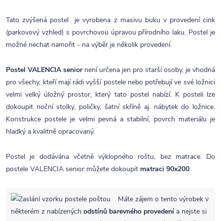
Tato zvýšená postel je vyrobena z masivu buku v provedení cink
(parkovový vzhled) s povrchovou úpravou přírodního laku. Postel je
možné nechat namořit - na výběr je několik provedení.
Postel VALENCIA senior
není určena jen pro starší osoby, je vhodná
pro všechy, kteří mají rádi vyšší postele nebo potřebují ve své ložnici
velmi velký úložný prostor, který tato postel nabízí. K posteli lze
dokoupit noční stolky, poličky, šatní skříně aj. nábytek do ložnice.
Konstrukce postele je velmi pevná a stabilní, povrch materiálu je
hladký a kvalitně opracovaný.
Postel je dodávána včetně výklopného roštu, bez matrace. Do
postele VALENCIA senior můžete dokoupit
matraci 90x200
.
Máte zájem o tento výrobek v
některém z nabízených
odstínů barevného provedení
a nejste si