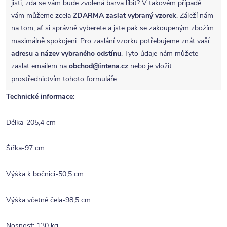
jisti, zda se vám bude zvolená barva líbit? V takovém případě
vám můžeme zcela
ZDARMA
zaslat vybraný vzorek
. Záleží nám
na tom, ať si správně vyberete a jste pak se zakoupeným zbožím
maximálně spokojeni. Pro zaslání vzorku potřebujeme znát vaší
adresu
a
název vybraného odstínu
. Tyto údaje nám můžete
zaslat emailem na
obchod@intena.cz
nebo je vložit
prostřednictvím tohoto
formuláře
.
Technické informace
:
Délka-205,4 cm
Šířka-97 cm
Výška k bočnici-50,5 cm
Výška včetně čela-98,5 cm
Nosnost: 130 kg