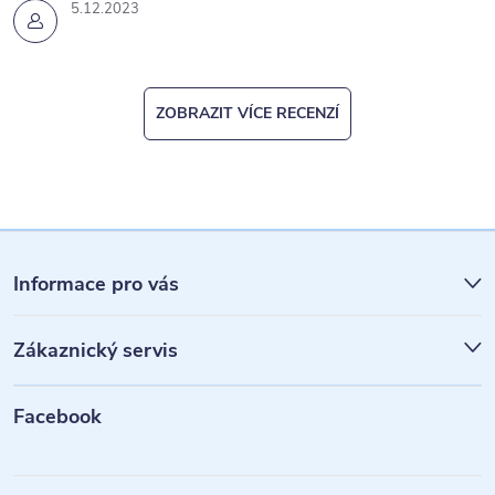
5.12.2023
ZOBRAZIT VÍCE RECENZÍ
Z
á
Informace pro vás
p
Zákaznický servis
a
t
Facebook
í