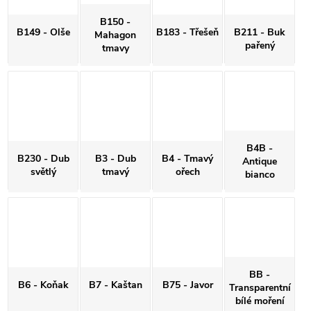
B150 -
B149 - Olše
B183 - Třešeň
B211 - Buk
Mahagon
pařený
tmavy
B4B -
B230 - Dub
B3 - Dub
B4 - Tmavý
Antique
světlý
tmavý
ořech
bianco
BB -
B6 - Koňak
B7 - Kaštan
B75 - Javor
Transparentní
bílé moření