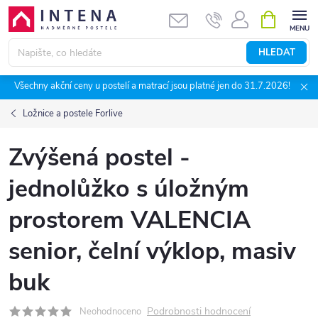
Přejít
NÁKUPNÍ
KOŠÍK
na
obsah
HLEDAT
Všechny akční ceny u postelí a matrací jsou platné jen do 31.7.2026!
Ložnice a postele Forlive
Zvýšená postel -
jednolůžko s úložným
prostorem VALENCIA
senior, čelní výklop, masiv
buk
Podrobnosti hodnocení
Neohodnoceno