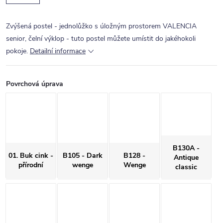
Zvýšená postel - jednolůžko s úložným prostorem VALENCIA
senior, čelní výklop - tuto postel můžete umístit do jakéhokoli
pokoje.
Detailní informace
Povrchová úprava
B130A -
01. Buk cink -
B105 - Dark
B128 -
Antique
přírodní
wenge
Wenge
classic