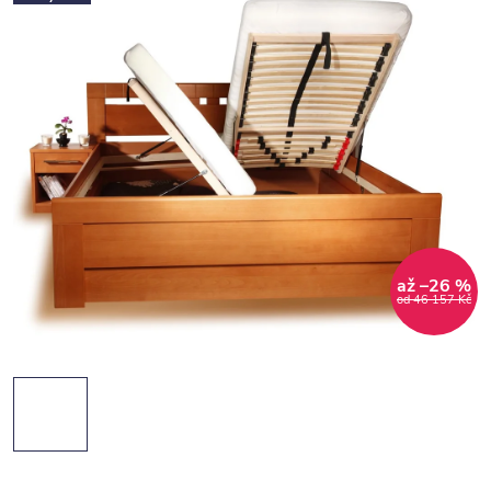
až –26 %
od 46 157 Kč