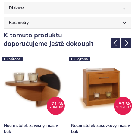
Diskuse
Parametry
K tomuto produktu
doporučujeme ještě dokoupit
CZ výroba
CZ výroba
–71 %
–59 %
6 060 Kč
20 920 Kč
Noční stolek závěsný, masiv
Noční stolek zásuvkový, masiv
buk
buk