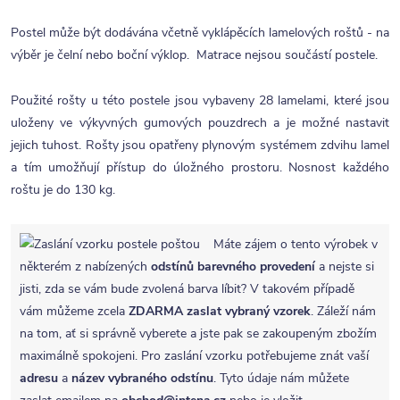
Postel může být dodávána včetně vyklápěcích lamelových roštů - na
výběr je čelní nebo boční výklop. Matrace nejsou součástí postele.
Použité rošty u této postele jsou vybaveny 28 lamelami, které jsou
uloženy ve výkyvných gumových pouzdrech a je možné nastavit
jejich tuhost. Rošty jsou opatřeny plynovým systémem zdvihu lamel
a tím umožňují přístup do úložného prostoru. Nosnost každého
roštu je do 130 kg.
Máte zájem o tento výrobek v
některém z nabízených
odstínů barevného provedení
a nejste si
jisti, zda se vám bude zvolená barva líbit? V takovém případě
vám můžeme zcela
ZDARMA
zaslat vybraný vzorek
. Záleží nám
na tom, ať si správně vyberete a jste pak se zakoupeným zbožím
maximálně spokojeni. Pro zaslání vzorku potřebujeme znát vaší
adresu
a
název vybraného odstínu
. Tyto údaje nám můžete