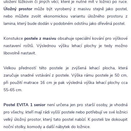
uložení lůžkovin či jiných věcí, které je nutné mít v ložnici po ruce.
Úložný prostor
může být vyrobený z masivu stejně jako postel,
nebo můžete zvolit ekonomickou variantu úložného prostoru z
lamina, který bude dodán v podobném odstínu jako dřevěná postel.
Konstukce
postele z masivu
obsahuje speciální kování pro výškové
nastavení roštů. Výslednou výšku lehací plochy je tedy možno
libovolně nastavit.
Velkou předností této postele je zvýšená lehací plocha, která
zaručuje snadné vstávání z postele. Výška rámu postele je 50 cm,
při použití matrace 16 cm je pak výsledná výška lehací plochy cca
55-65 cm.
Postel EVITA 1 senior
není určena jen pro starší osoby, je vhodná
pro všechy, kteří mají rádi vyšší postele nebo potřebují ve své ložnici
velký úložný prostor, který tato postel nabízí. K posteli lze dokoupit
noční stolky, komody a další nábytek do ložnice.