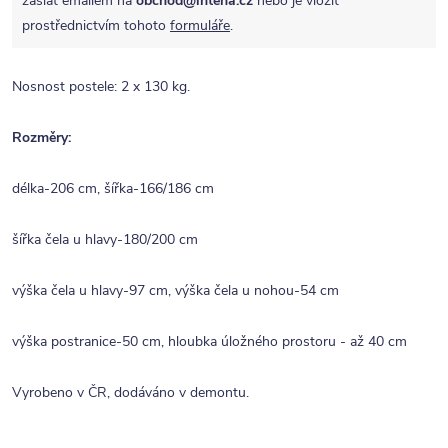
zaslat emailem na
obchod@intena.cz
nebo je vložit
prostřednictvím tohoto
formuláře
.
Nosnost postele: 2 x 130 kg.
Rozměry:
délka-206 cm, šířka-166/186 cm
šířka čela u hlavy-180/200 cm
výška čela u hlavy-97 cm, výška čela u nohou-54 cm
výška postranice-50 cm, hloubka úložného prostoru - až 40 cm
Vyrobeno v ČR, dodáváno v demontu.