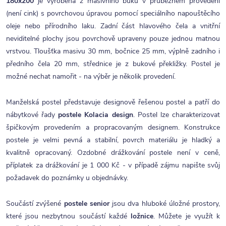
180x200
je vyrobena z masivního buku v průběžném provedení
(není cink) s povrchovou úpravou pomocí speciálního napouštěcího
oleje nebo přírodního laku. Zadní část hlavového čela a vnitřní
neviditelné plochy jsou povrchově upraveny pouze jednou matnou
vrstvou. Tloušťka masivu 30 mm, bočnice 25 mm, výplně zadního i
předního čela 20 mm, střednice je z bukové překližky. Postel je
možné nechat namořit - na výběr je několik provedení.
Manželská postel
představuje designově řešenou postel a patří do
nábytkové řady
postele Kolacia design
. Postel lze charakterizovat
špičkovým provedením a propracovaným designem. Konstrukce
postele je velmi pevná a stabilní, povrch materiálu je hladký a
kvalitně opracovaný. Ozdobné drážkování postele není v ceně,
příplatek za drážkování je 1 000 Kč - v případě zájmu napište svůj
požadavek do poznámky u objednávky.
Součástí zvýšené
postele senior
jsou dva hluboké úložné prostory,
které jsou nezbytnou součástí každé
ložnice
. Můžete je využít k