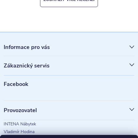
Z
á
Informace pro vás
p
Zákaznický servis
a
t
Facebook
í
Provozovatel
INTENA Nábytek
Vladimír Hodina