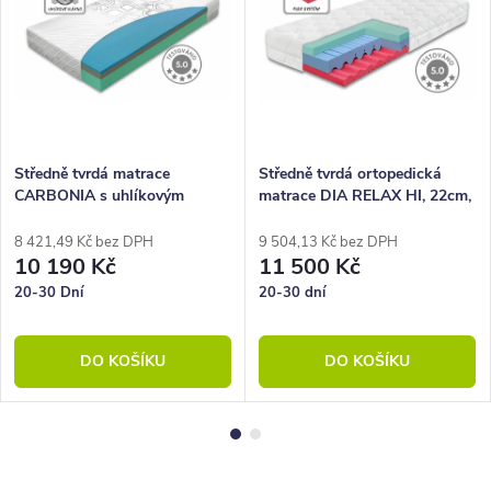
Středně tvrdá matrace
Středně tvrdá ortopedická
CARBONIA s uhlíkovým
matrace DIA RELAX HI, 22cm,
vláknem, 20cm, 100x220cm,
100x220, studená pěna
140kg
8 421,49 Kč bez DPH
9 504,13 Kč bez DPH
10 190 Kč
11 500 Kč
20-30 Dní
20-30 dní
DO KOŠÍKU
DO KOŠÍKU