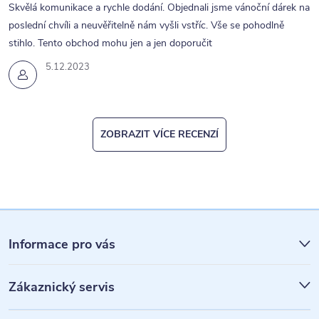
Skvělá komunikace a rychle dodání. Objednali jsme vánoční dárek na
poslední chvíli a neuvěřitelně nám vyšli vstříc. Vše se pohodlně
stihlo. Tento obchod mohu jen a jen doporučit
5.12.2023
ZOBRAZIT VÍCE RECENZÍ
Z
á
Informace pro vás
p
Zákaznický servis
a