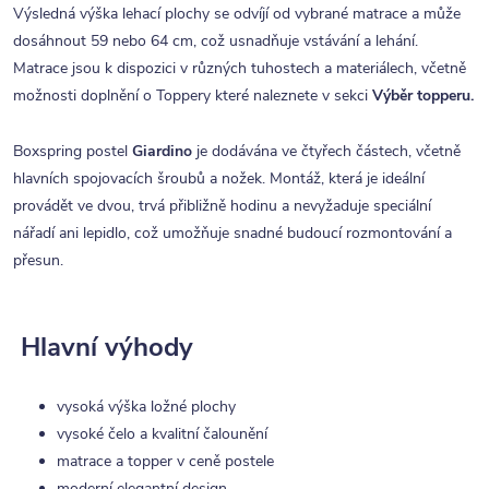
Výsledná výška lehací plochy se odvíjí od vybrané matrace a může
dosáhnout 59 nebo 64 cm, což usnadňuje vstávání a lehání.
Matrace jsou k dispozici v různých tuhostech a materiálech, včetně
možnosti doplnění o Toppery které naleznete v sekci
Výběr topperu.
Boxspring postel
Giardino
je dodávána ve čtyřech částech, včetně
hlavních spojovacích šroubů a nožek. Montáž, která je ideální
provádět ve dvou, trvá přibližně hodinu a nevyžaduje speciální
nářadí ani lepidlo, což umožňuje snadné budoucí rozmontování a
přesun.
Hlavní výhody
vysoká výška ložné plochy
vysoké čelo a kvalitní čalounění
matrace a topper v ceně postele
moderní elegantní design