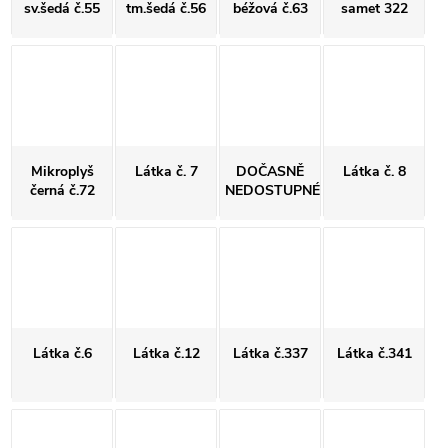
sv.šedá č.55
tm.šedá č.56
béžová č.63
samet 322
Mikroplyš
Látka č. 7
DOČASNĚ
Látka č. 8
černá č.72
NEDOSTUPNÉ
Látka č.6
Látka č.12
Látka č.337
Látka č.341