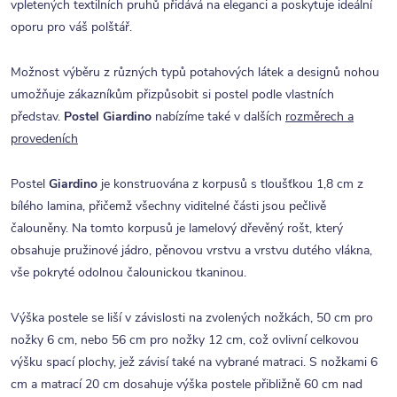
vpletených textilních pruhů přidává na eleganci a poskytuje ideální
oporu pro váš polštář.
Možnost výběru z různých typů potahových látek a designů nohou
umožňuje zákazníkům přizpůsobit si postel podle vlastních
představ.
Postel Giardino
nabízíme také v dalších
rozměrech a
provedeních
Postel
Giardino
je konstruována z korpusů s tloušťkou 1,8 cm z
bílého lamina, přičemž všechny viditelné části jsou pečlivě
čalouněny. Na tomto korpusů je lamelový dřevěný rošt, který
obsahuje pružinové jádro, pěnovou vrstvu a vrstvu dutého vlákna,
vše pokryté odolnou čalounickou tkaninou.
Výška postele se liší v závislosti na zvolených nožkách, 50 cm pro
nožky 6 cm, nebo 56 cm pro nožky 12 cm, což ovlivní celkovou
výšku spací plochy, jež závisí také na vybrané matraci. S nožkami 6
cm a matrací 20 cm dosahuje výška postele přibližně 60 cm nad