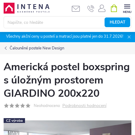
Přejít
NÁKUPNÍ
KOŠÍK
na
obsah
HLEDAT
Všechny akční ceny u postelí a matrací jsou platné jen do 31.7.2026!
Čalouněné postele New Design
Americká postel boxspring
s úložným prostorem
GIARDINO 200x220
Podrobnosti hodnocení
Neohodnoceno
CZ výroba