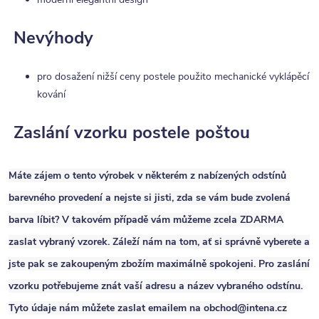
Nevýhody
pro dosažení nižší ceny postele použito mechanické vyklápěcí
kování
Zaslání vzorku postele poštou
Máte zájem o tento výrobek v některém z nabízených
odstínů
barevného provedení
a nejste si jisti, zda se vám bude zvolená
barva líbit? V takovém případě vám můžeme zcela
ZDARMA
zaslat vybraný vzorek
. Záleží nám na tom, ať si správně vyberete a
jste pak se zakoupeným zbožím maximálně spokojeni. Pro zaslání
vzorku potřebujeme znát vaší
adresu
a
název vybraného odstínu
.
Tyto údaje nám můžete zaslat emailem na
obchod@intena.cz