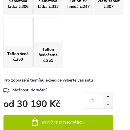
Sametová
Sametová
Teflon sv.
Zlatý samet
látka č.306
látka č.313
hnědá č.247
č.307
Teflon
Teflon šedá
šedočerná
č.250
č.251
Pro zobrazení termínu expedice vyberte variantu
Možnosti doručení
od
30 190 Kč
Měrná
cena:
VLOŽIT DO KOŠÍKU