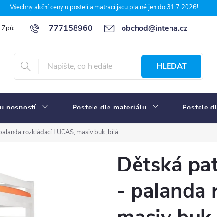
Všechny akční ceny u postelí a matrací jsou platné jen do 31.7.2026!
777158960
obchod@intena.cz
Způsoby a ceny dopravy
7 důvodů, proč nakupit u Intena nábytek
HLEDAT
u nosností
Postele dle materiálu
Postele d
 palanda rozkládací LUCAS, masiv buk, bílá
Dětská pat
- palanda 