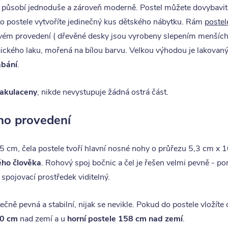
u působí jednoduše a zároveň moderně. Postel můžete dovybavit
to postele vytvoříte jedinečný kus dětského nábytku. Rám
postel
ovém provedení ( dřevěné desky jsou vyrobeny slepením menších 
kého laku, mořená na bílou barvu. Velkou výhodou je lakovaný
ábání
.
zakulaceny
, nikde nevystupuje žádná ostrá část.
ého provedení
 cm, čela postele tvoří hlavní nosné nohy o průřezu 5,3 cm x 1
ého člověka
. Rohový spoj bočnic a čel je řešen velmi pevně - p
 spojovací prostředek viditelný.
ě pevná a stabilní, nijak se nevikle. Pokud do postele vložít
40 cm
nad zemí a u
horní postele 158 cm nad zemí
.