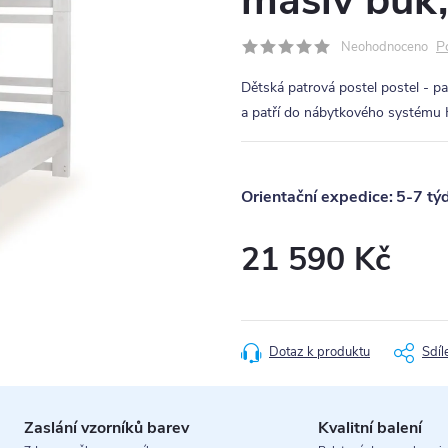
masiv buk,
P
Neohodnoceno
Dětská patrová postel postel - p
a patří do nábytkového systému 
5-7 tý
21 590 Kč
Měrná
cena:
Dotaz k produktu
Sdíl
Zaslání vzorníků barev
Kvalitní balení