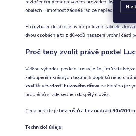
rozloženém demontovaném provedení kvůli snadné man
Nast
obalech. Hmotnost žádné krabice nepřesahuje 30 kg 
Po rozbalení krabic je uvnitř přiložen balíček s ko
dvou osobách a to z důvodů nasazení vrchní části p
Proč tedy zvolit právě postel Lu
Velkou výhodou postele Lucas je že jí můžete kdykol
zakoupením krásných textiních doplňků nebo chráni
kvalitě a tvrdosti bukového dřeva
ze kterého je vy
problémů si zde sedne i dospělý člověk.
Cena postele je
bez roštů
a
bez matrací 90x200 c
Technické údaje: