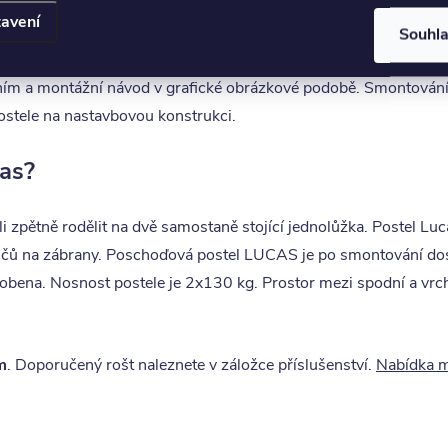
ipulaci. Jednotlivé části rámu postele ( čela, bočnice ) jsou
avení
a proto může jednotlivé balíky přenášet a stěhovat
jedna osob
Souhl
váním a montážní návod v grafické obrázkové podobě. Smontování 
ostele na nastavbovou konstrukci.
cas?
i zpětně rodělit na dvě samostaně stojící jednolůžka. Postel Lu
čů na zábrany. Poschoďová postel LUCAS je po smontování dost
robena. Nosnost postele je 2x130 kg. Prostor mezi spodní a vrc
m
. Doporučený rošt naleznete v záložce příslušenství.
Nabídka m