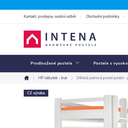
Přejít
na
Kontakt, prodejna, osobní odběr
Obchodní podmínky
obsah
Prodloužené postele
Postele s vysoko
HP nábytek - buk
Dětská patrová postel postel -
Domů
CZ výroba