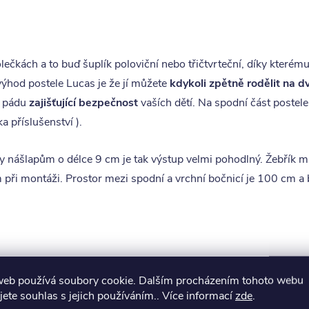
ečkách a to buď šuplík poloviční nebo třičtvrteční, díky kterému
 výhod postele Lucas je že jí můžete
kdykoli zpětně rodělit na d
i pádu
zajišťující bezpečnost
vaších dětí. Na spodní část postel
ka příslušenství ).
ky nášlapům o délce 9 cm je tak výstup velmi pohodlný. Žebřík m
ám při montáži. Prostor mezi spodní a vrchní bočnicí je 100 cm 
i
není nutné použití žádného speciálního nářadí
( pouze kladívk
web používá soubory cookie. Dalším procházením tohoto webu
 kdykoli v budoucnu zpětně rozložit, přestěhovat a opět smonto
jete souhlas s jejich používáním.. Více informací
zde
.