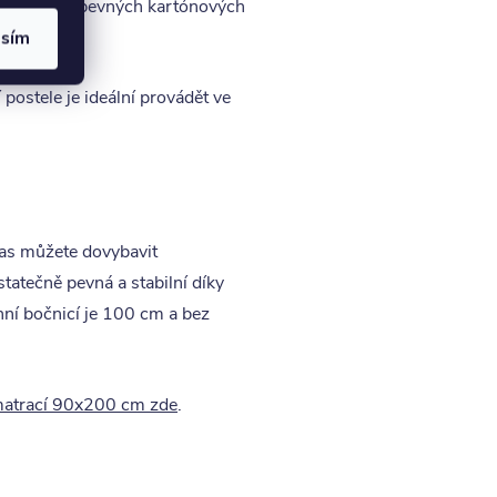
 zabaleny v pevných kartónových
a
.
asím
postele je ideální provádět ve
cas můžete dovybavit
atečně pevná a stabilní díky
hní bočnicí je 100 cm a bez
atrací 90x200 cm zde
.