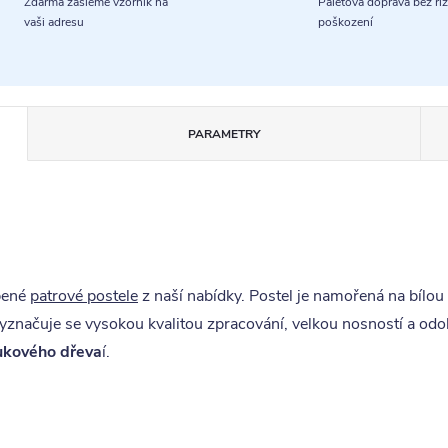
Zdarma zašleme vzorník na
Paletová doprava bez riz
vaši adresu
poškození
PARAMETRY
íbené
patrové postele
z naší nabídky. Postel je namořená na bílou 
 Vyznačuje se vysokou kvalitou zpracování, velkou nosností a od
ukového dřeva
í.