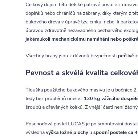
Celkový dojem této dětské patrové postele z masiv
doplňků nebo chráničů na zábrany, díky kterým z té
bukového dřeva v úpravě
tzv. cinku
, nebo-li parket
úpravou zdravotně nezávadného bezbarvého ekologic
jakémukoli mechanickému namáhání nebo poškr
Všechny hrany jsou z důvodů bezpečnosti
pečlivě 
Pevnost a skvělá kvalita celkov
Tlouška použitého bukového masivu je u bočnice 2,5
tedy bez problémů unese
i 130 kg vážicího dospěl
šroubů a dřevěných kolíků. Z vnější části není žádný
Poschoďová postel LUCAS je po smontování dostatečn
výsledná
výška ložné plochy
u
spodní postele ca 