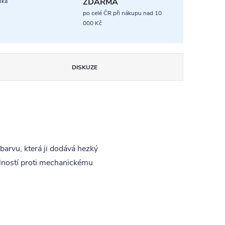
ZDARMA
ika
po celé ČR při nákupu nad 10
000 Kč
DISKUZE
barvu, která ji dodává hezký
olností proti mechanickému