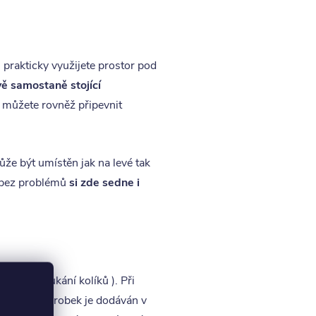
 prakticky využijete prostor pod
vě samostaně stojící
e můžete rovněž připevnit
ůže být umístěn jak na levé tak
a bez problémů
si zde sedne i
o na zatloukání kolíků ). Při
vat. Celý výrobek je dodáván v