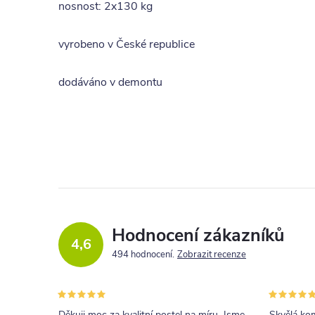
nosnost: 2x130 kg
vyrobeno v České republice
dodáváno v demontu
Hodnocení zákazníků
4,6
494 hodnocení
Zobrazit recenze
Děkuji moc za kvalitní postel na míru. Jsme
Skvělá kom