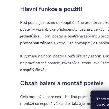
Hlavní funkce a použití
Pod postel je možno dokoupit úložné prostory na kol
postelí – Viz nabídka příslušenství. Jedna z velkých
jednolůžka
. Horní postel je opatřena zábranou prot
přenosnou zábranu
, kterou lze dokoupit ( viz nabíd
K výstupu na horní postel slouží dřevěný žebřík. Dí
na pravé straně postele, zákazník si stranu zvolí s
dospělý člověk
.
Obsah balení a montáž postele
Celá montáž zabere cca 1 hodinu práce. Při montáž
Tento 
montáži se nepoužívá lepidlo, takže je možné postel
vyjadřu