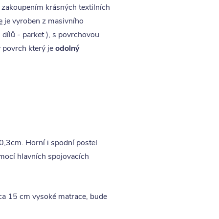
 zakoupením krásných textilních
e
je vyroben z masivního
dílů - parket ), s povrchovou
 povrch který je
odolný
0,3cm. Horní i spodní postel
omocí hlavních spojovacích
e ca 15 cm vysoké matrace, bude