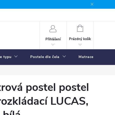
NÁKUPNÍ
KOŠÍK
Prázdný košík
Přihlášení
le typu
Postele dle čela
Matrace
R
rová postel postel
rozkládací LUCAS,