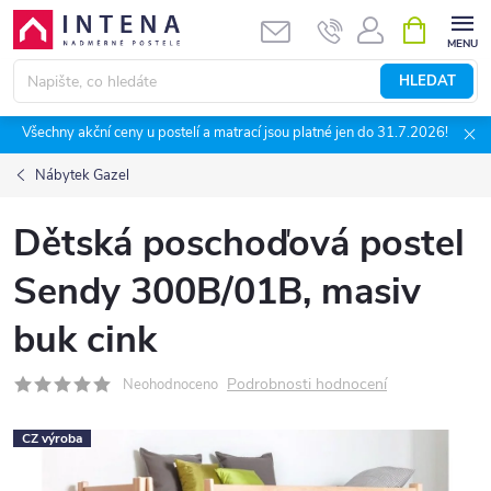
Přejít
NÁKUPNÍ
KOŠÍK
na
obsah
HLEDAT
Všechny akční ceny u postelí a matrací jsou platné jen do 31.7.2026!
Nábytek Gazel
Dětská poschoďová postel
Sendy 300B/01B, masiv
buk cink
Podrobnosti hodnocení
Neohodnoceno
CZ výroba