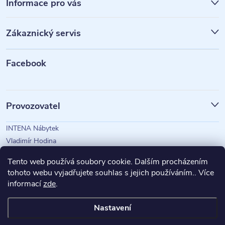
á
Informace pro vás
p
Zákaznický servis
a
t
Facebook
í
Provozovatel
INTENA Nábytek
Vladimír Hodina
IČO: 73350583
Tento web používá soubory cookie. Dalším procházením
tohoto webu vyjadřujete souhlas s jejich používáním.. Více
informací
zde
.
Magazín Intena
Nastavení