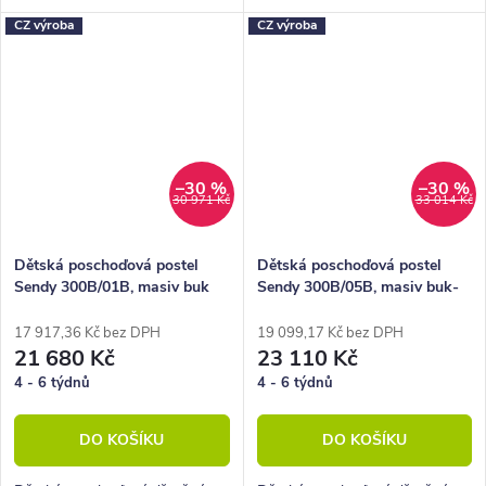
masivu. Možnost rozložení na 2
masivu. Možnost rozložení na 2
CZ výroba
CZ výroba
nízké postele.
nízké postele.
–30 %
–30 %
30 971 Kč
33 014 Kč
Dětská poschoďová postel
Dětská poschoďová postel
Sendy 300B/01B, masiv buk
Sendy 300B/05B, masiv buk-
cink
cink
17 917,36 Kč bez DPH
19 099,17 Kč bez DPH
21 680 Kč
23 110 Kč
4 - 6 týdnů
4 - 6 týdnů
DO KOŠÍKU
DO KOŠÍKU