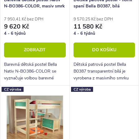
N-BO386-COLOR, masiv smrk
spaní Bella B0387, bílá
d
o
u
d
7 950,41 Kč bez DPH
9 570,25 Kč bez DPH
9 620 Kč
11 580 Kč
k
u
4 - 6 týdnů
4 - 6 týdnů
t
k
ZOBRAZIT
DO KOŠÍKU
ů
t
ů
Barevná dětská postel Bella
Dětská patrová postel Bella
Nativ N-BO386-COLOR se
B0387 transparentní bílá je
vyznačuje volbou barevné
vyrobena z masivního smrku
výplně čel. Je vyrobena z
,moření bílá.
CZ výroba
CZ výroba
masivu smrku.