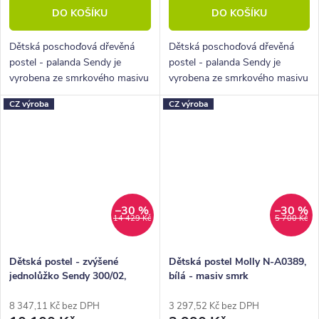
DO KOŠÍKU
DO KOŠÍKU
Dětská poschoďová dřevěná
Dětská poschoďová dřevěná
postel - palanda Sendy je
postel - palanda Sendy je
vyrobena ze smrkového masivu
vyrobena ze smrkového masivu
a namořená do bílé
a namořená do bílé
CZ výroba
CZ výroba
transparentní barvy. Možnost
transparentní barvy. Možnost
rozložení na 2 nízké postele.
rozložení na 2 nízké postele.
–30 %
–30 %
14 429 Kč
5 700 Kč
Dětská postel - zvýšené
Dětská postel Molly N-A0389,
jednolůžko Sendy 300/02,
bílá - masiv smrk
masiv smrk
8 347,11 Kč bez DPH
3 297,52 Kč bez DPH