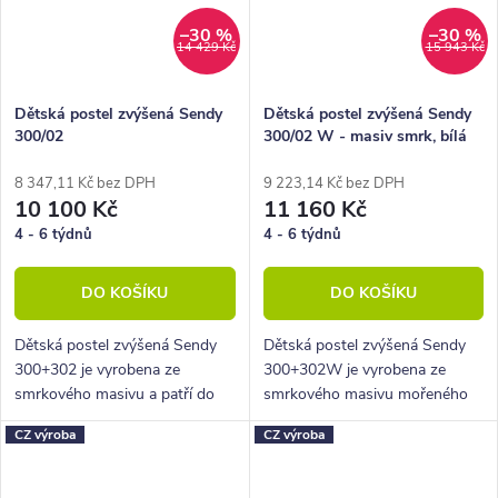
–30 %
–30 %
14 429 Kč
15 943 Kč
Dětská postel zvýšená Sendy
Dětská postel zvýšená Sendy
300/02
300/02 W - masiv smrk, bílá
8 347,11 Kč bez DPH
9 223,14 Kč bez DPH
10 100 Kč
11 160 Kč
4 - 6 týdnů
4 - 6 týdnů
DO KOŠÍKU
DO KOŠÍKU
Dětská postel zvýšená Sendy
Dětská postel zvýšená Sendy
300+302 je vyrobena ze
300+302W je vyrobena ze
smrkového masivu a patří do
smrkového masivu mořeného
nábytkového systému Natur.
na bílou barvu a patří do
CZ výroba
CZ výroba
nábytkového systému Natur.