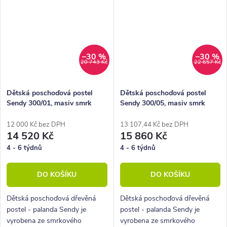
–30 %
–30 %
20 743 Kč
22 657 Kč
Dětská poschoďová postel
Dětská poschoďová postel
Sendy 300/01, masiv smrk
Sendy 300/05, masiv smrk
12 000 Kč bez DPH
13 107,44 Kč bez DPH
14 520 Kč
15 860 Kč
4 - 6 týdnů
4 - 6 týdnů
DO KOŠÍKU
DO KOŠÍKU
Dětská poschoďová dřevěná
Dětská poschoďová dřevěná
postel - palanda Sendy je
postel - palanda Sendy je
vyrobena ze smrkového
vyrobena ze smrkového