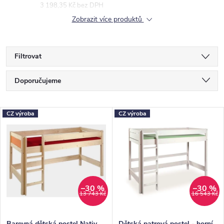
3 198,35 Kč bez DPH
Zobrazit více produktů
Filtrovat
Ř
Doporučujeme
a
Nejlevnější
z
V
CZ výroba
CZ výroba
Nejdražší
e
ý
Nejprodávanější
n
p
Abecedně
í
i
p
s
–30 %
–30 %
13 743 Kč
16 543 Kč
r
p
o
r
Barevná dětská postel Nativ
Dětská patrová postel - horní