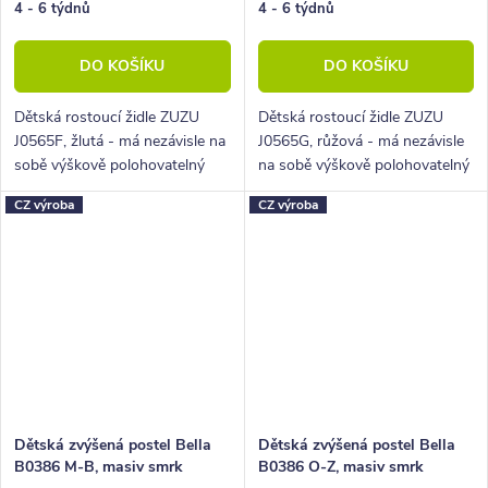
4 - 6 týdnů
4 - 6 týdnů
DO KOŠÍKU
DO KOŠÍKU
Dětská rostoucí židle ZUZU
Dětská rostoucí židle ZUZU
J0565F, žlutá - má nezávisle na
J0565G, růžová - má nezávisle
sobě výškově polohovatelný
na sobě výškově polohovatelný
sedák a podnožku.
sedák a podnožku.
CZ výroba
CZ výroba
Dětská zvýšená postel Bella
Dětská zvýšená postel Bella
B0386 M-B, masiv smrk
B0386 O-Z, masiv smrk