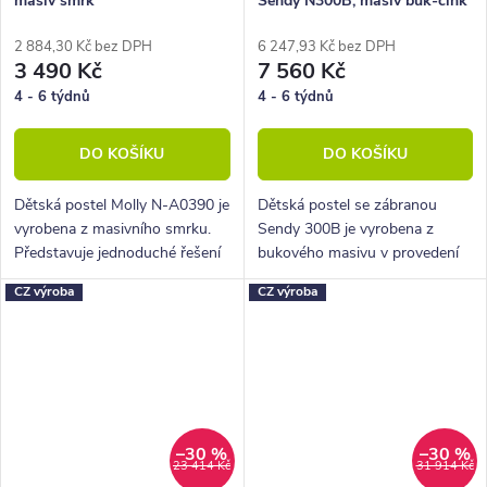
masiv smrk
Sendy N300B, masiv buk-cink
2 884,30 Kč bez DPH
6 247,93 Kč bez DPH
3 490 Kč
7 560 Kč
4 - 6 týdnů
4 - 6 týdnů
DO KOŠÍKU
DO KOŠÍKU
Dětská postel Molly N-A0390 je
Dětská postel se zábranou
vyrobena z masivního smrku.
Sendy 300B je vyrobena z
Představuje jednoduché řešení
bukového masivu v provedení
spaní za dobrou cenu.
cink a patří do nábytkové řady
CZ výroba
CZ výroba
nábytek Gazel.
–30 %
–30 %
23 414 Kč
31 914 Kč