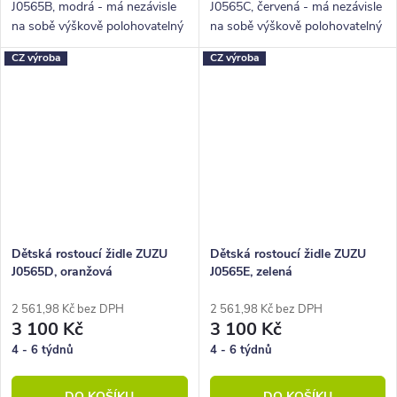
J0565B, modrá - má nezávisle
J0565C, červená - má nezávisle
na sobě výškově polohovatelný
na sobě výškově polohovatelný
sedák a podnožku.
sedák a podnožku.
CZ výroba
CZ výroba
Dětská rostoucí židle ZUZU
Dětská rostoucí židle ZUZU
J0565D, oranžová
J0565E, zelená
2 561,98 Kč bez DPH
2 561,98 Kč bez DPH
3 100 Kč
3 100 Kč
4 - 6 týdnů
4 - 6 týdnů
DO KOŠÍKU
DO KOŠÍKU