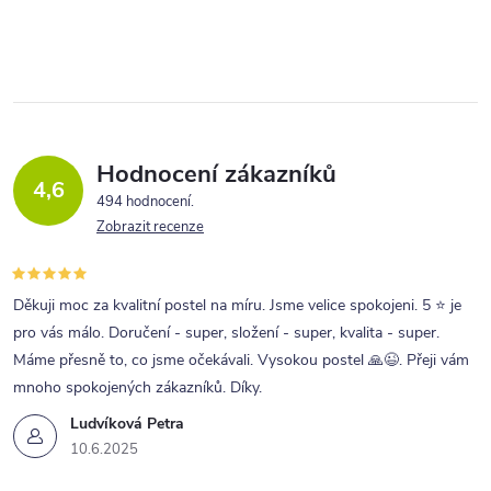
á
c
n
í
k
p
o
r
v
v
á
Hodnocení zákazníků
4,6
n
k
494 hodnocení
í
Zobrazit recenze
y
v
ý
Děkuji moc za kvalitní postel na míru. Jsme velice spokojeni. 5 ⭐ je
p
pro vás málo. Doručení - super, složení - super, kvalita - super.
Máme přesně to, co jsme očekávali. Vysokou postel 🙏😉. Přeji vám
i
mnoho spokojených zákazníků. Díky.
s
Ludvíková Petra
u
10.6.2025