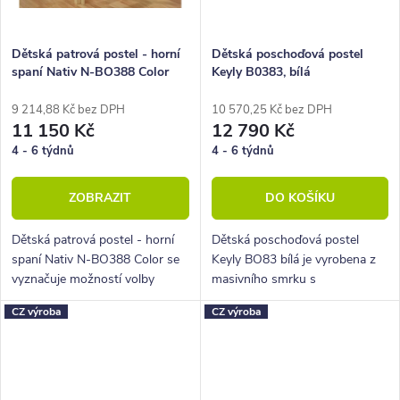
Dětská patrová postel - horní
Dětská poschoďová postel
spaní Nativ N-BO388 Color
Keyly B0383, bílá
9 214,88 Kč bez DPH
10 570,25 Kč bez DPH
11 150 Kč
12 790 Kč
4 - 6 týdnů
4 - 6 týdnů
ZOBRAZIT
DO KOŠÍKU
Dětská patrová postel - horní
Dětská poschoďová postel
spaní Nativ N-BO388 Color se
Keyly BO83 bílá je vyrobena z
vyznačuje možností volby
masivního smrku s
barevné výplně čel. Je vyrobena
transparentně bílým mořením.
CZ výroba
CZ výroba
z masivu smrku.
V nabídce velký výběr
příslušentsví.