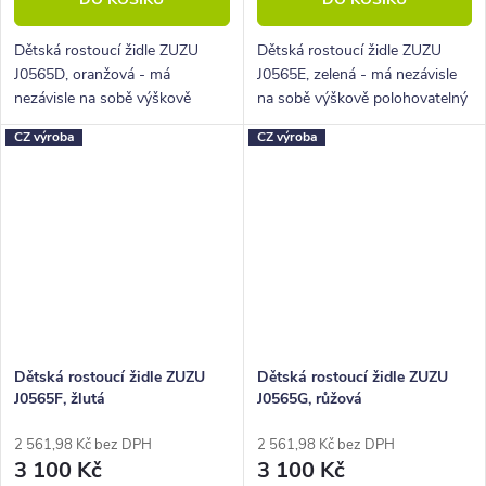
Dětská rostoucí židle ZUZU
Dětská rostoucí židle ZUZU
J0565D, oranžová - má
J0565E, zelená - má nezávisle
nezávisle na sobě výškově
na sobě výškově polohovatelný
polohovatelný sedák a
sedák a podnožku.
CZ výroba
CZ výroba
podnožku.
Dětská rostoucí židle ZUZU
Dětská rostoucí židle ZUZU
J0565F, žlutá
J0565G, růžová
2 561,98 Kč bez DPH
2 561,98 Kč bez DPH
3 100 Kč
3 100 Kč