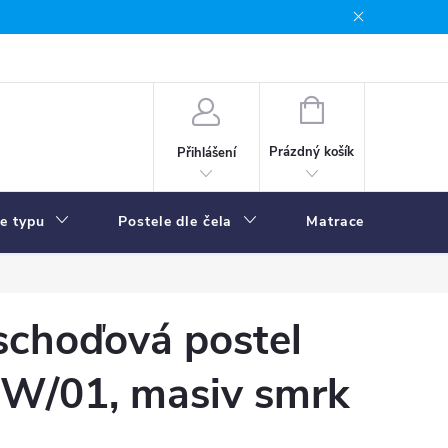
NÁKUPNÍ
KOŠÍK
Prázdný košík
Přihlášení
le typu
Postele dle čela
Matrace
R
schoďová postel
W/01, masiv smrk