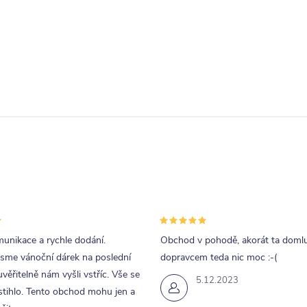
unikace a rychle dodání.
Obchod v pohodě, akorát ta doml
jsme vánoční dárek na poslední
dopravcem teda nic moc :-(
uvěřitelně nám vyšli vstříc. Vše se
5.12.2023
tihlo. Tento obchod mohu jen a