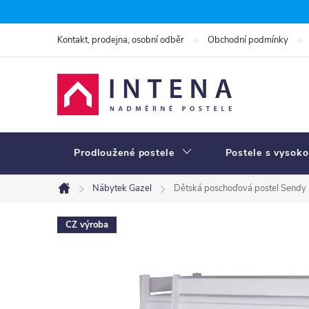
Přejít
na
Kontakt, prodejna, osobní odběr
Obchodní podmínky
obsah
Prodloužené postele
Postele s vysoko
Nábytek Gazel
Dětská poschoďová postel Sendy 
Domů
CZ výroba