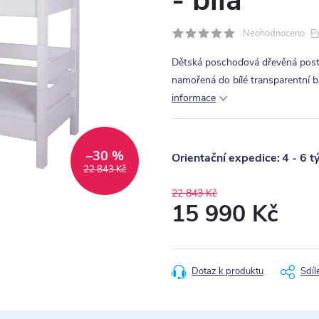
- bílá
P
Neohodnoceno
Dětská poschoďová dřevěná post
namořená do bílé transparentní b
informace
–30 %
4 - 6 t
22 843 Kč
22 843 Kč
15 990 Kč
Měrná
cena:
Dotaz k produktu
Sdíl