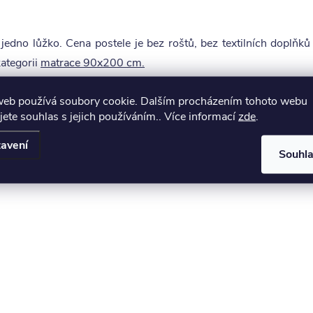
jedno lůžko. Cena postele je bez roštů, bez textilních doplň
ategorii
matrace 90x200 cm.
web používá soubory cookie. Dalším procházením tohoto webu
jete souhlas s jejich používáním.. Více informací
zde
.
avení
Souhl