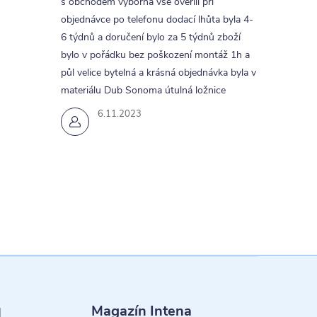
s obchodem výborná vše ověřili při
objednávce po telefonu dodací lhůta byla 4-
6 týdnů a doručení bylo za 5 týdnů zboží
bylo v pořádku bez poškození montáž 1h a
půl velice bytelná a krásná objednávka byla v
materiálu Dub Sonoma útulná ložnice
6.11.2023
Magazín Intena
l