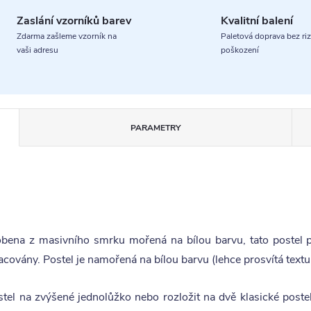
Zaslání vzorníků barev
Kvalitní balení
Zdarma zašleme vzorník na
Paletová doprava bez riz
vaši adresu
poškození
PARAMETRY
obena z masivního smrku mořená na bílou barvu, tato postel 
covány. Postel je namořená na bílou barvu (lehce prosvítá textu
stel na zvýšené jednolůžko nebo rozložit na dvě klasické post