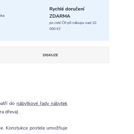
Rychlé doručení
ZDARMA
ika
po celé ČR při nákupu nad 10
000 Kč
DISKUZE
patří do
nábytkové řady nábytek
ra dřeva).
ele. Konstukce postele umožňuje