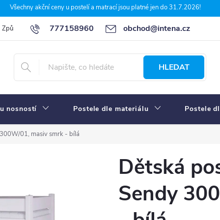
Všechny akční ceny u postelí a matrací jsou platné jen do 31.7.2026!
777158960
obchod@intena.cz
Způsoby a ceny dopravy
7 důvodů, proč nakupit u Intena nábytek
HLEDAT
u nosností
Postele dle materiálu
Postele d
300W/01, masiv smrk - bílá
Dětská po
Sendy 300