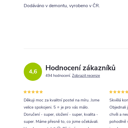
Dodáváno v demontu, vyrobeno v ČR.
Hodnocení zákazníků
4,6
494 hodnocení
Zobrazit recenze
Děkuji moc za kvalitní postel na míru. Jsme
Skvělá kom
velice spokojeni. 5 ⭐ je pro vás málo.
Objednali 
Doručení - super, složení - super, kvalita -
chvíli a ne
super. Máme přesně to, co jsme očekávali.
pohodlně s