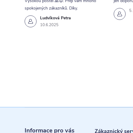
Vysokou postel 🙏😉. Přeji vám mnoho
jen doporu
spokojených zákazníků. Díky.
5
Ludvíková Petra
10.6.2025
Z
á
Informace pro vás
Zákaznický ser