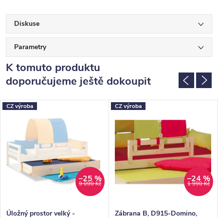
Diskuse
Parametry
K tomuto produktu
doporučujeme ještě dokoupit
CZ výroba
CZ výroba
–25 %
–24 %
9 090 Kč
1 990 Kč
Úložný prostor velký -
Zábrana B, D915-Domino,