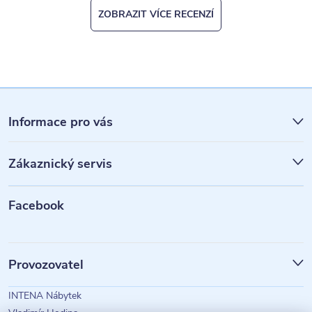
ZOBRAZIT VÍCE RECENZÍ
Z
á
Informace pro vás
p
Zákaznický servis
a
t
Facebook
í
Provozovatel
INTENA Nábytek