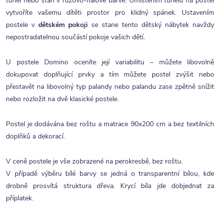
tunel nebo stan v růžovo-fialové barvě. Umístěním tunelu na postel
vytvoříte vašemu dítěti prostor pro klidný spánek. Ustavením
postele v
dětském pokoji
se stane tento dětský nábytek navždy
nepostradatelnou součástí pokoje vašich dětí.
U postele Domino oceníte její variabilitu – můžete libovolně
dokupovat doplňující prvky a tím můžete postel zvýšit nebo
přestavět na libovolný typ palandy nebo palandu zase zpětně snížit
nebo rozložit na dvě klasické postele.
Postel je dodávána bez roštu a matrace 90x200 cm a bez textilních
doplňků a dekorací.
V ceně postele je vše zobrazené na perokresbě, bez roštu.
V případě výběru bílé barvy se jedná o transparentní bílou, kde
drobně prosvítá struktura dřeva. Krycí bíla jde dobjednat za
příplatek.