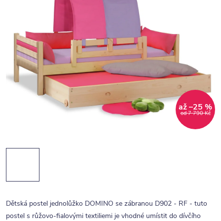
až –25 %
od 7 790 Kč
Dětská postel jednolůžko DOMINO se zábranou D902 - RF - tuto
postel s růžovo-fialovými textiliemi je vhodné umístit do dívčího