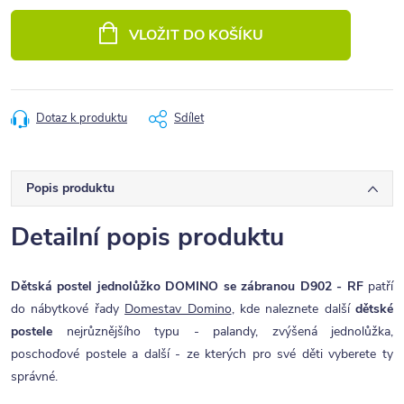
Měrná
cena:
VLOŽIT DO KOŠÍKU
Dotaz k produktu
Sdílet
Popis produktu
Detailní popis produktu
Dětská postel jednolůžko DOMINO se zábranou D902 - RF
patří
do nábytkové řady
Domestav Domino
, kde naleznete další
dětské
postele
nejrůznějšího typu - palandy, zvýšená jednolůžka,
poschoďové postele a další - ze kterých pro své děti vyberete ty
správné.