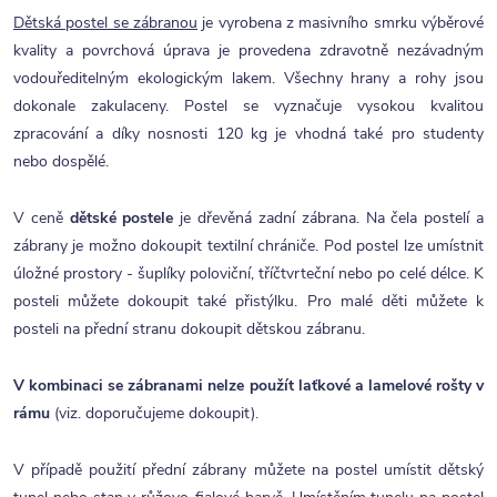
Dětská postel se zábranou
je vyrobena z masivního smrku výběrové
kvality a povrchová úprava je provedena zdravotně nezávadným
vodouředitelným ekologickým lakem. Všechny hrany a rohy jsou
dokonale zakulaceny. Postel se vyznačuje vysokou kvalitou
zpracování a díky nosnosti 120 kg je vhodná také pro studenty
nebo dospělé.
V ceně
dětské postele
je dřevěná zadní zábrana. Na čela postelí a
zábrany je možno dokoupit textilní chrániče. Pod postel lze umístnit
úložné prostory - šuplíky poloviční, tříčtvrteční nebo po celé délce. K
posteli můžete dokoupit také přistýlku. Pro malé děti můžete k
posteli na přední stranu dokoupit dětskou zábranu.
V kombinaci se zábranami nelze použít laťkové a lamelové rošty v
rámu
(viz. doporučujeme dokoupit).
V případě použití přední zábrany můžete na postel umístit dětský