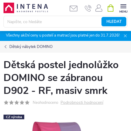
Přejít
NÁKUPNÍ
KOŠÍK
na
obsah
HLEDAT
Všechny akční ceny u postelí a matrací jsou platné jen do 31.7.2026!
Dětský nábytek DOMINO
Dětská postel jednolůžko
DOMINO se zábranou
D902 - RF, masiv smrk
Podrobnosti hodnocení
Neohodnoceno
CZ výroba