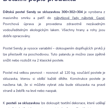
Dětská postel Sendy se skluzavkou 300+302+304
je vyrobena z
masivního smrku a patří do
nábytkové řady nábytek Gazel.
Povrchová úprava je provedena zdravotně nezávadným
vodouředitelným ekologickým lakem. Všechny hrany a rohy jsou
dobře opracovány.
Postel Sendy je vysoce variabilní – dokoupením doplňujících prvků ji
lze přestavět na poschoďovou. Tuto palandu je možno zase zpětně
snížit nebo rozložit na 2 klasické postele.
Postel má velkou pevnost - nosnost až 120 kg, součástí postele je
skluzavka, kterou si oblíbí každé dítěte. Konstrukce postele je
navžena tak, že si můžete vybrat zda bude skluzavka na pravé
straně a žebřík na levé nebo naopak.
K
posteli se skluzavkou
lze dokoupit textilní dekorace, které udělají