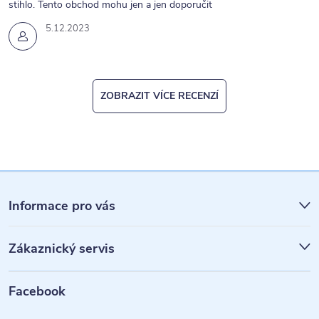
stihlo. Tento obchod mohu jen a jen doporučit
5.12.2023
ZOBRAZIT VÍCE RECENZÍ
Z
á
Informace pro vás
p
Zákaznický servis
a
t
Facebook
í