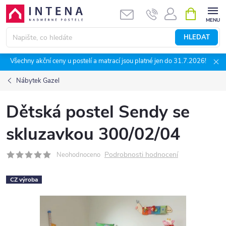
Přejít
NÁKUPNÍ
KOŠÍK
na
obsah
HLEDAT
Všechny akční ceny u postelí a matrací jsou platné jen do 31.7.2026!
Nábytek Gazel
Dětská postel Sendy se
skluzavkou 300/02/04
Podrobnosti hodnocení
Neohodnoceno
CZ výroba