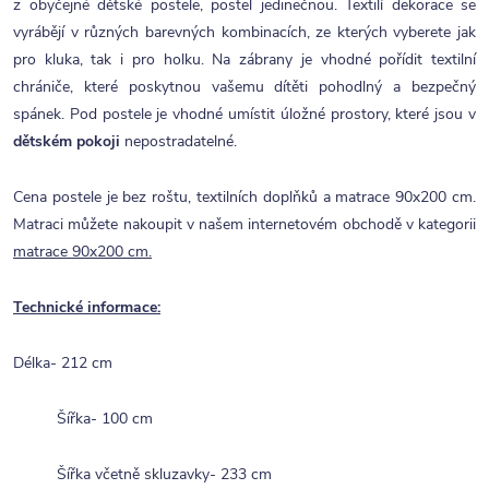
z obyčejné dětské postele, postel jedinečnou. Textilí dekorace se
vyrábějí v různých barevných kombinacích, ze kterých vyberete jak
pro kluka, tak i pro holku. Na zábrany je vhodné pořídit textilní
chrániče, které poskytnou vašemu dítěti pohodlný a bezpečný
spánek. Pod postele je vhodné umístit úložné prostory, které jsou v
dětském pokoji
nepostradatelné.
Cena postele je bez roštu, textilních doplňků a matrace 90x200 cm.
Matraci můžete nakoupit v našem internetovém obchodě v kategorii
matrace 90x200 cm.
Technické informace:
Délka- 212 cm
Šířka- 100 cm
Šířka včetně skluzavky- 233 cm