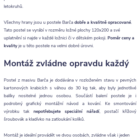
letokruhů.
Všechny hrany jsou u postele Barča
dobře a kvalitně opracované
.
Tato postel se vyrábí v rozměru ložné plochy 120x200 a své
uplatnění si najde v každé ložnici či v dětském pokoji.
Poměr ceny a
kvality
je u této postele na velmi dobré úrovni.
Montáž zvládne opravdu každý
Postel z masivu Barča je dodávána v rozloženém stavu v pevných
kartonových krabicích s váhou do 30 kg tak, aby byly jednotlivé
balíky nositelné jednou osobou. Součástí balení postele je i
podrobný grafický montážní návod a kování. Ke smontování
výrobku tak
nepotřebujete speciální nářadí
, postačí křížový
šroubovák a kladívko na zatloukání kolíků.
Montáž je ideální provádět ve dvou osobách, zvládne však i jeden