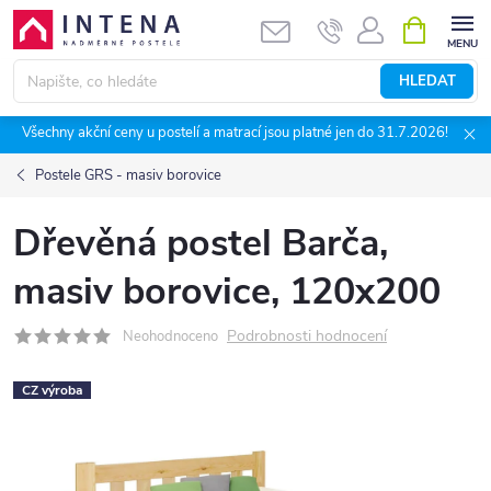
Přejít
NÁKUPNÍ
KOŠÍK
na
obsah
HLEDAT
Všechny akční ceny u postelí a matrací jsou platné jen do 31.7.2026!
Postele GRS - masiv borovice
Dřevěná postel Barča,
masiv borovice, 120x200
Podrobnosti hodnocení
Neohodnoceno
CZ výroba