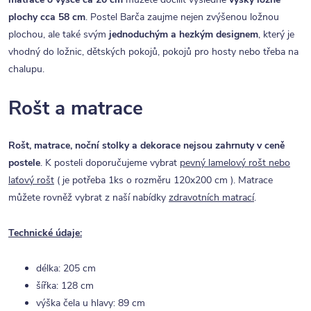
plochy cca 58 cm
. Postel Barča zaujme nejen zvýšenou ložnou
plochou, ale také svým
jednoduchým a hezkým designem
, který je
vhodný do ložnic, dětských pokojů, pokojů pro hosty nebo třeba na
chalupu.
Rošt a matrace
Rošt, matrace, noční stolky a dekorace nejsou zahrnuty v ceně
postele
. K posteli doporučujeme vybrat
pevný lamelový rošt nebo
laťový rošt
( je potřeba 1ks o rozměru 120x200 cm ). Matrace
můžete rovněž vybrat z naší nabídky
zdravotních matrací
.
Technické údaje:
délka: 205 cm
šířka: 128 cm
výška čela u hlavy: 89 cm