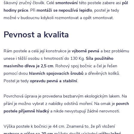
šikovný zručný člověk. Celé
smontování
této postele zabere asi
půl
hodiny práce
. Při
montáži se nepoužívá lepidlo
, postel je tedy
možné v budoucnu kdykoli rozmontovat a opět smontovat.
Pevnost a kvalita
Rám postele a celá její konstrukce je
výborně pevná
a bez problému
unese i těžší osobu s hmotností do 130 Kg.
Síla použitého
masivního dřeva je 2,5 cm
. Rohový spoj bočnic a čel je řešen
pomocí dvou
hlavních spojovacích šroubů
a dřevěných kolíků.
Postel je tedy
opravdu pevná a stabilní
.
Povrchová úprava je provedena bezbarvým ekologickým lakem. Na
přání je možno vybrat z nabídky odstínů moření. Na omak je
povrch
postele příjemně hladký
a nikde nevystupují žádné nerovnosti.
Výška postele k bočnici je 44 cm. Znamená to, že při vložení
matrace o výšce ca 20 cm
můžete docílit výsledné
výšky ložné