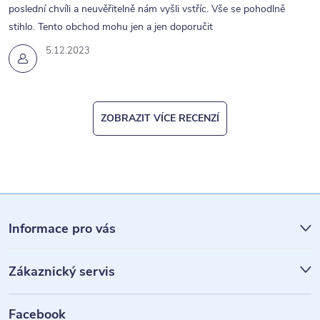
poslední chvíli a neuvěřitelně nám vyšli vstříc. Vše se pohodlně
stihlo. Tento obchod mohu jen a jen doporučit
5.12.2023
ZOBRAZIT VÍCE RECENZÍ
Z
á
Informace pro vás
p
Zákaznický servis
a
t
Facebook