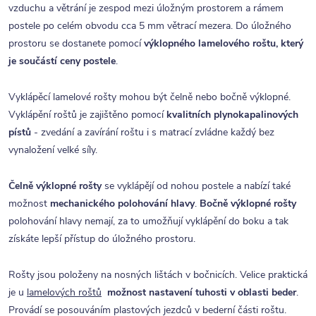
vzduchu a větrání je zespod mezi úložným prostorem a rámem
postele po celém obvodu cca 5 mm větrací mezera. Do úložného
prostoru se dostanete pomocí
výklopného lamelového roštu, který
je součástí ceny postele
.
Vyklápěcí lamelové rošty mohou být čelně nebo bočně výklopné.
Vyklápění roštů je zajištěno pomocí
kvalitních plynokapalinových
pístů
- zvedání a zavírání roštu i s matrací zvládne každý bez
vynaložení velké síly.
Čelně výklopné rošty
se vyklápějí od nohou postele a nabízí také
možnost
mechanického polohování hlavy
.
Bočně výklopné rošty
polohování hlavy nemají, za to umožňují vyklápění do boku a tak
získáte lepší přístup do úložného prostoru.
Rošty jsou položeny na nosných lištách v bočnicích. Velice praktická
je u
lamelových roštů
možnost nastavení tuhosti v oblasti beder
.
Provádí se posouváním plastových jezdců v bederní části roštu.