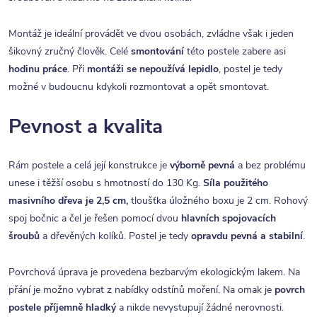
Montáž je ideální provádět ve dvou osobách, zvládne však i jeden
šikovný zručný člověk. Celé
smontování
této postele zabere asi
hodinu práce
. Při
montáži se nepoužívá lepidlo
, postel je tedy
možné v budoucnu kdykoli rozmontovat a opět smontovat.
Pevnost a kvalita
Rám postele a celá její konstrukce je
výborně pevná
a bez problému
unese i těžší osobu s hmotností do 130 Kg.
Síla použitého
masivního dřeva je 2,5 cm,
tloušťka úložného boxu je 2 cm. Rohový
spoj bočnic a čel je řešen pomocí dvou
hlavních spojovacích
šroubů
a dřevěných kolíků. Postel je tedy
opravdu pevná a stabilní
.
Povrchová úprava je provedena bezbarvým ekologickým lakem. Na
přání je možno vybrat z nabídky odstínů moření. Na omak je
povrch
postele příjemně hladký
a nikde nevystupují žádné nerovnosti.