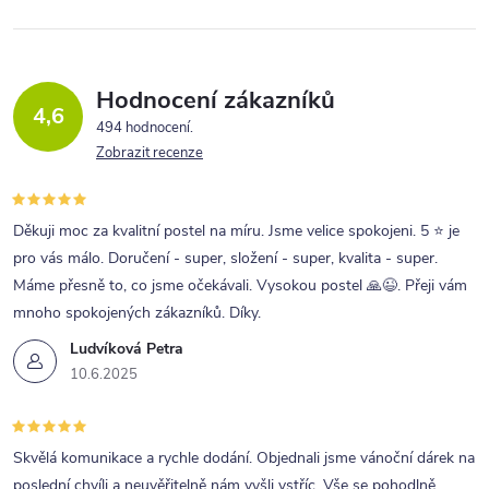
Hodnocení zákazníků
4,6
494 hodnocení
Zobrazit recenze
Děkuji moc za kvalitní postel na míru. Jsme velice spokojeni. 5 ⭐ je
pro vás málo. Doručení - super, složení - super, kvalita - super.
Máme přesně to, co jsme očekávali. Vysokou postel 🙏😉. Přeji vám
mnoho spokojených zákazníků. Díky.
Ludvíková Petra
10.6.2025
Skvělá komunikace a rychle dodání. Objednali jsme vánoční dárek na
poslední chvíli a neuvěřitelně nám vyšli vstříc. Vše se pohodlně