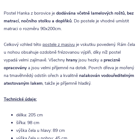
Postel Hanka z borovice je
dodávána včetně lamelových roštů, bez
matrací, nočního stolku a doplňků
. Do postele je vhodné umístit
matraci o rozměru 90x200cm.
Celkový vzhled této
postele z masivu
je vskutku povedený. Rám čela
u nohou obsahuje ozdobně frézovanou výplň, díky níž postel
vypadá velmi zajímavě. Všechny
hrany
jsou hezky a
precizně
opracovány
a jsou velmi příjemné na dotek. Povrch dřeva je mořený
na tmavěhnědý odstín ořech a kvalitně
nalakován vodouředitelným
atestovaným lakem
, takže je příjemně hladký.
Technické údaje:
délka: 205 cm
šířka: 98 cm
výška čela u hlavy: 89 cm
výška čela u nohou: 45 cm