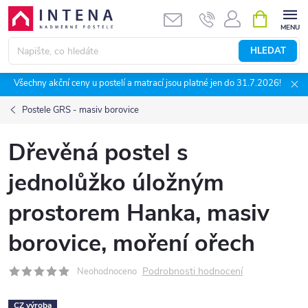
Přejít
NÁKUPNÍ
KOŠÍK
na
obsah
HLEDAT
Všechny akční ceny u postelí a matrací jsou platné jen do 31.7.2026!
Postele GRS - masiv borovice
Dřevěná postel s
jednolůžko úložným
prostorem Hanka, masiv
borovice, moření ořech
Podrobnosti hodnocení
Neohodnoceno
CZ výroba