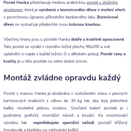
Postel Hanka
představuje hezkou praktickou
postel s úložným
prostorem
, která je
vyrobená z borovicového dřeva v moření ořech
s povrchovou úpravou přírodního bezbarvého laku.
Borovicové
dřevo
se vyznačuje především svou
krásnou kresbou
.
Všechny hrany jsou u postele Hanka
dobře a kvalitně opracované
.
Tato postel se vyrábí v rozměru ložné plochy 90x200 a své
uplatnění si najde v každé ložnici či v dětském pokoji.
Poměr ceny a
kvality
je u této postele na velmi dobré úrovni.
Montáž zvládne opravdu každý
Postel z masivu Hanka je dodávána v rozloženém stavu v pevných
kartonových krabicích s váhou do 30 kg tak, aby byly jednotlivé
balíky nositelné jednou osobou. Součástí balení postele je i
podrobný grafický montážní návod a kování. Ke smontování
výrobku tak
nepotřebujete speciální nářadí
, postačí křížový
šroubovák a kladívko na zatloukání kolíků.