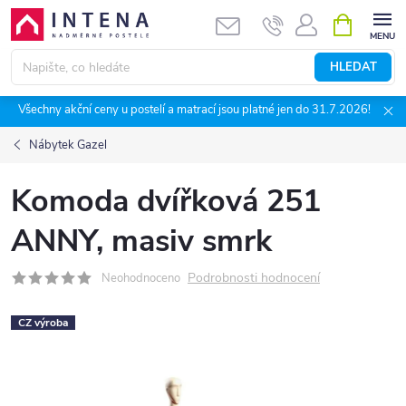
Přejít
NÁKUPNÍ
KOŠÍK
na
obsah
HLEDAT
Všechny akční ceny u postelí a matrací jsou platné jen do 31.7.2026!
Nábytek Gazel
Komoda dvířková 251
ANNY, masiv smrk
Podrobnosti hodnocení
Neohodnoceno
CZ výroba