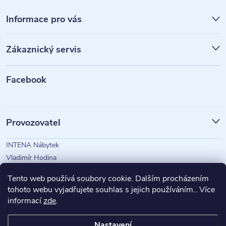
Z
á
Informace pro vás
p
Zákaznický servis
a
t
Facebook
í
Provozovatel
INTENA Nábytek
Vladimír Hodina
IČO: 73350583
Tento web používá soubory cookie. Dalším procházením
tohoto webu vyjadřujete souhlas s jejich používáním.. Více
informací
zde
.
Magazín Intena
Nastavení