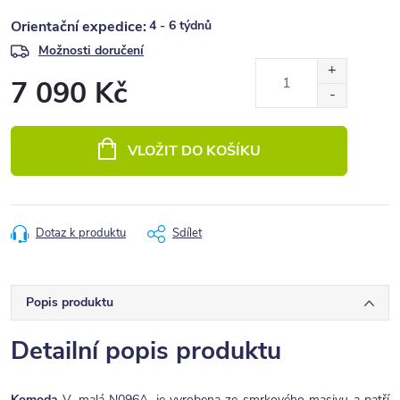
4 - 6 týdnů
Možnosti doručení
7 090 Kč
Měrná
cena:
VLOŽIT DO KOŠÍKU
Dotaz k produktu
Sdílet
Popis produktu
Detailní popis produktu
Komoda
V. malá N096A, je vyrobena ze smrkového masivu a patří