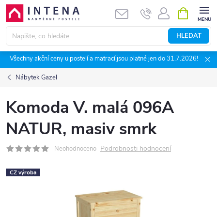
Přejít
NÁKUPNÍ
KOŠÍK
na
obsah
HLEDAT
Všechny akční ceny u postelí a matrací jsou platné jen do 31.7.2026!
Nábytek Gazel
Komoda V. malá 096A
NATUR, masiv smrk
Podrobnosti hodnocení
Neohodnoceno
CZ výroba