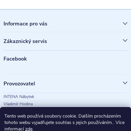
Z
á
Informace pro vás
p
Zákaznický servis
a
t
Facebook
í
Provozovatel
INTENA Nábytek
Vladimír Hodina
IČO: 73350583
Tento web používá soubory cookie. Dalším procházením
tohoto webu vyjadřujete souhlas s jejich používáním.. Více
informací
zde
.