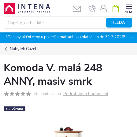
Přejít
NÁKUPNÍ
KOŠÍK
na
obsah
HLEDAT
Všechny akční ceny u postelí a matrací jsou platné jen do 31.7.2026!
Nábytek Gazel
Komoda V. malá 248
ANNY, masiv smrk
Podrobnosti hodnocení
Neohodnoceno
CZ výroba