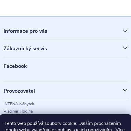
Z
á
Informace pro vás
p
Zákaznický servis
a
t
Facebook
í
Provozovatel
INTENA Nábytek
Vladimír Hodina
IČO: 73350583
Tento web používá soubory cookie. Dalším procházením
tohoto webu vyjadřujete souhlas s jejich používáním.. Více