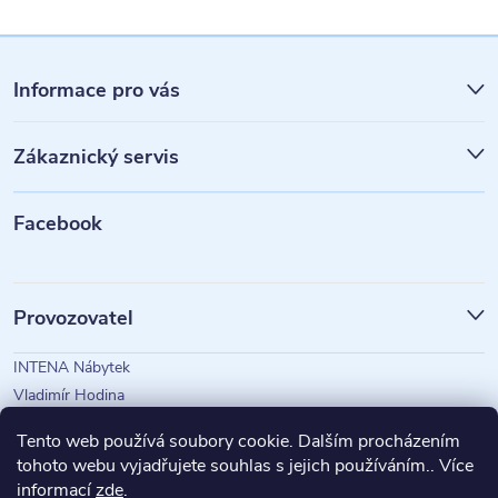
Z
á
Informace pro vás
p
Zákaznický servis
a
t
Facebook
í
Provozovatel
INTENA Nábytek
Vladimír Hodina
IČO: 73350583
Tento web používá soubory cookie. Dalším procházením
tohoto webu vyjadřujete souhlas s jejich používáním.. Více
informací
zde
.