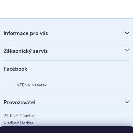
Z
á
Informace pro vás
p
Zákaznický servis
a
t
Facebook
í
INTENA Nábytek
Provozovatel
INTENA Nábytek
Vladimír Hodina
IČO: 73350583