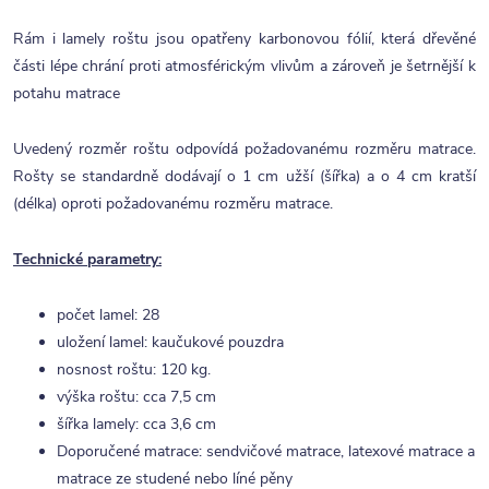
Rám i lamely roštu jsou opatřeny karbonovou fólií, která dřevěné
části lépe chrání proti atmosférickým vlivům a zároveň je šetrnější k
potahu matrace
Uvedený rozměr roštu odpovídá požadovanému rozměru matrace.
Rošty se standardně dodávají o 1 cm užší (šířka) a o 4 cm kratší
(délka) oproti požadovanému rozměru matrace.
Technické parametry:
počet lamel: 28
uložení lamel: kaučukové pouzdra
nosnost roštu: 120 kg.
výška roštu: cca 7,5 cm
šířka lamely: cca 3,6 cm
Doporučené matrace: sendvičové matrace, latexové matrace a
matrace ze studené nebo líné pěny