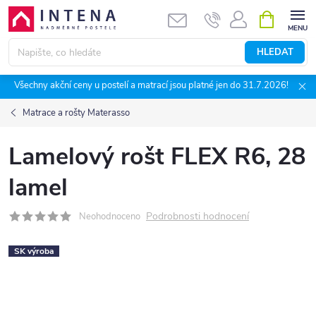
Přejít
NÁKUPNÍ
KOŠÍK
na
obsah
HLEDAT
Všechny akční ceny u postelí a matrací jsou platné jen do 31.7.2026!
Matrace a rošty Materasso
Lamelový rošt FLEX R6, 28
lamel
Podrobnosti hodnocení
Neohodnoceno
SK výroba