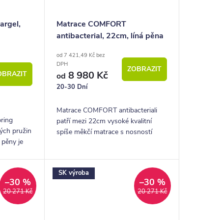
argel,
Matrace COMFORT
antibacterial, 22cm, líná pěna
od 7 421,49 Kč bez
DPH
ZOBRAZIT
8 980 Kč
OBRAZIT
od
20-30 Dní
Matrace COMFORT antibacteriali
ring
patří mezi 22cm vysoké kvalitní
vých pružin
spíše měkčí matrace s nosností
 pěny je
140kg. Materiálem na výrobu této
í mají v
matrace je líná paměťová pěna a
ace.
antibakteriální...
SK výroba
–30 %
–30 %
20 271 Kč
20 271 Kč