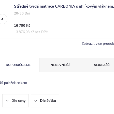
Středně tvrdá matrace CARBONIA s uhlíkovým vláknem
20-30 Dní
16 790 Kč
13 876,03 Kč bez DPH
Zobrazit více produ
Ř
DOPORUČUJEME
NEJLEVNĚJŠÍ
NEJDRAŽŠÍ
a
z
49
položek celkem
e
n
Dle ceny
Dle štítku