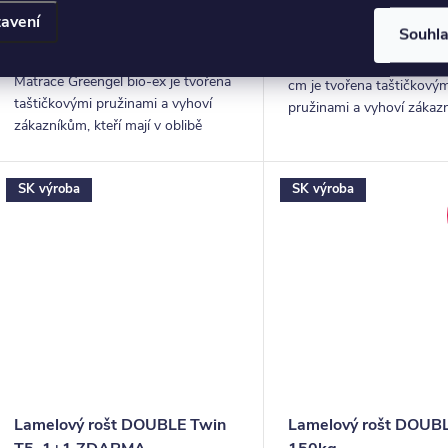
7 710 Kč
od
20-30 Dní
avení
Souhl
20-30 Dní
Matrace Greengel bio-ex
Matrace Greengel bio-ex je tvořena
cm je tvořena taštičkovým
taštičkovými pružinami a vyhoví
pružinami a vyhoví zákaz
zákazníkům, kteří mají v oblibě
kteří mají v oblibě středně
středně tvrdé matrace. Ložné
matrace. Ložné plochy tvoř
plochy tvoří kvalitní pěny Greengel a
pěny Greengel a...
SK výroba
SK výroba
Sanitized.
Lamelový rošt DOUBLE Twin
Lamelový rošt DOUB