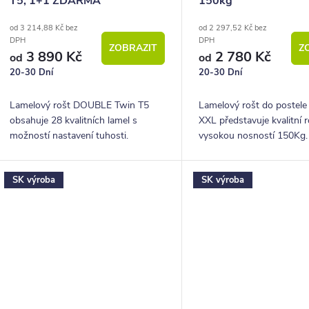
T5, 1+1 ZDARMA
150kg
od 3 214,88 Kč bez
od 2 297,52 Kč bez
DPH
DPH
ZOBRAZIT
Z
3 890 Kč
2 780 Kč
od
od
20-30 Dní
20-30 Dní
Lamelový rošt DOUBLE Twin T5
Lamelový rošt do poste
obsahuje 28 kvalitních lamel s
XXL představuje kvalitní r
možností nastavení tuhosti.
vysokou nosností 150Kg.
SK výroba
SK výroba