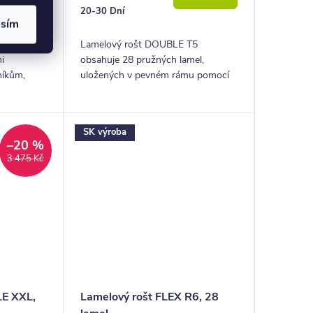
20-30 Dní
asím
 80x200
Lamelový rošt DOUBLE T5
i
obsahuje 28 pružných lamel,
níkům,
uložených v pevném rámu pomocí
 tvrdé
speciálních pryžových pouzder.
í kvalitní
SK výroba
–20 %
3 475 Kč
LE XXL,
Lamelový rošt FLEX R6, 28