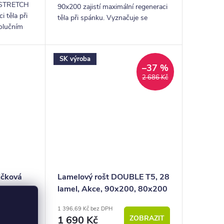
OSTRETCH
90x200 zajistí maximální regeneraci
i těla při
těla při spánku. Vyznačuje se
olučním
revolučním fyzio systémem
áním svalů
protahováním svalů a páteře.
í pro
Matrace je ideální pro...
SK výroba
–37 %
2 686 Kč
ičková
Lamelový rošt DOUBLE T5, 28
1cm
lamel, Akce, 90x200, 80x200
1 396,69 Kč bez DPH
 KOŠÍKU
1 690 Kč
ZOBRAZIT