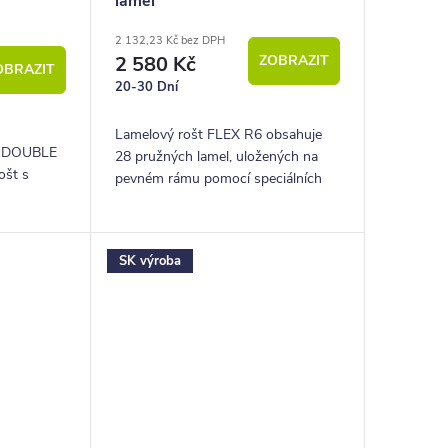
lamel
2 132,23 Kč bez DPH
2 580 Kč
ZOBRAZIT
OBRAZIT
20-30 Dní
Lamelový rošt FLEX R6 obsahuje
le DOUBLE
28 pružných lamel, uložených na
ošt s
pevném rámu pomocí speciálních
pryžových pouzder.
SK výroba