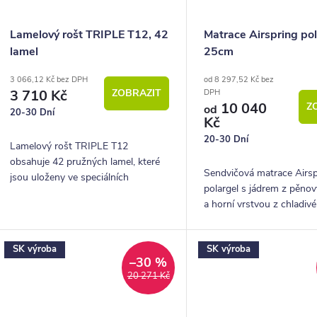
Lamelový rošt TRIPLE T12, 42
Matrace Airspring pol
lamel
25cm
3 066,12 Kč bez DPH
od 8 297,52 Kč bez
3 710 Kč
ZOBRAZIT
DPH
10 040
Z
od
20-30 Dní
Kč
20-30 Dní
Lamelový rošt TRIPLE T12
obsahuje 42 pružných lamel, které
Sendvičová matrace Airsp
jsou uloženy ve speciálních
polargel s jádrem z pěno
prúžových pouzdrech.
a horní vrstvou z chladivé
vhodná pro zákazníky, kteř
oblibě středně tvrdé matr
SK výroba
SK výroba
–30 %
20 271 Kč