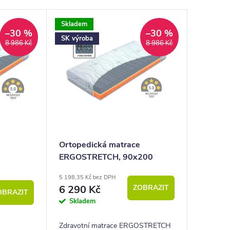
Skladem
–30 %
–30 %
SK výroba
8 986 Kč
8 986 Kč
Ortopedická matrace
ERGOSTRETCH, 90x200
5 198,35 Kč bez DPH
6 290 Kč
ZOBRAZIT
OBRAZIT
Skladem
Zdravotní matrace ERGOSTRETCH