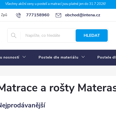
Všechny akční ceny u postelí a matrací jsou platné jen do 31.7.2026!
777158960
obchod@intena.cz
Způsoby a ceny dopravy
7 důvodů, proč nakupit u Intena nábytek
HLEDAT
u nosností
Postele dle materiálu
Postele d
Matrace a rošty Matera
Nejprodávanější