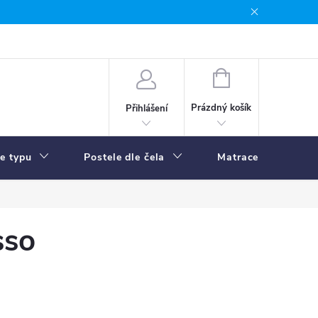
NÁKUPNÍ
KOŠÍK
Prázdný košík
Přihlášení
le typu
Postele dle čela
Matrace
R
sso