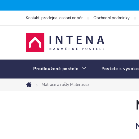
Přejít
na
Kontakt, prodejna, osobní odběr
Obchodní podmínky
obsah
Prodloužené postele
Postele s vysoko
Matrace a rošty Materasso
Domů
P
o
s
t