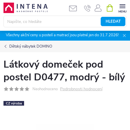
Přejít
NÁKUPNÍ
KOŠÍK
na
obsah
HLEDAT
Všechny akční ceny u postelí a matrací jsou platné jen do 31.7.2026!
Dětský nábytek DOMINO
Látkový domeček pod
postel D0477, modrý - bílý
Podrobnosti hodnocení
Neohodnoceno
CZ výroba