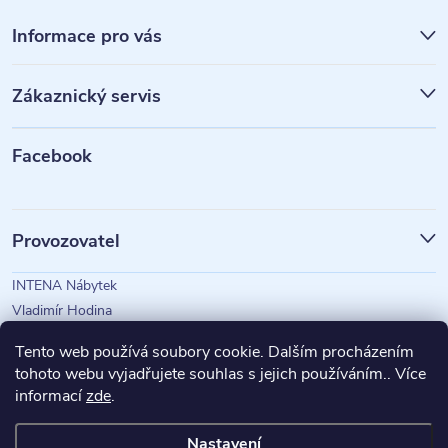
Z
á
Informace pro vás
p
Zákaznický servis
a
t
Facebook
í
Provozovatel
INTENA Nábytek
Vladimír Hodina
IČO: 73350583
Tento web používá soubory cookie. Dalším procházením
tohoto webu vyjadřujete souhlas s jejich používáním.. Více
informací
zde
.
Magazín Intena
Nastavení