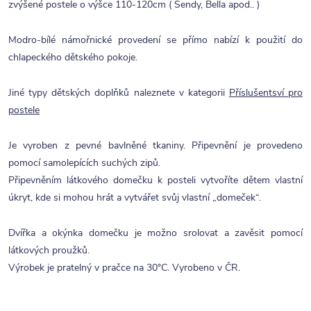
zvýšené postele o výšce 110-120cm ( Sendy, Bella apod.. )
Modro-bílé námořnické provedení se přímo nabízí k použití do
chlapeckého dětského pokoje.
Jiné typy dětských doplňků naleznete v kategorii
Příslušentsví pro
postele
Je vyroben z pevné bavlněné tkaniny. Připevnění je provedeno
pomocí samolepících suchých zipů.
Připevněním látkového domečku k posteli vytvoříte dětem vlastní
úkryt, kde si mohou hrát a vytvářet svůj vlastní „domeček“.
Dvířka a okýnka domečku je možno srolovat a zavěsit pomocí
látkových proužků.
Výrobek je pratelný v pračce na 30°C. Vyrobeno v ČR.