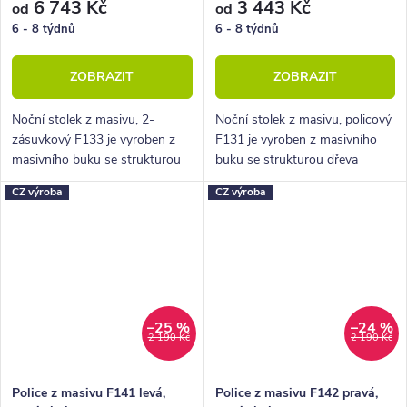
6 743 Kč
3 443 Kč
od
od
6 - 8 týdnů
6 - 8 týdnů
ZOBRAZIT
ZOBRAZIT
Noční stolek z masivu, 2-
Noční stolek z masivu, policový
zásuvkový F133 je vyroben z
F131 je vyroben z masivního
masivního buku se strukturou
buku se strukturou dřeva
dřeva moderního parketového
moderního parketového
CZ výroba
CZ výroba
designu zvaného cink.
designu zvaného cink.
–25 %
–24 %
2 190 Kč
2 190 Kč
Police z masivu F141 levá,
Police z masivu F142 pravá,