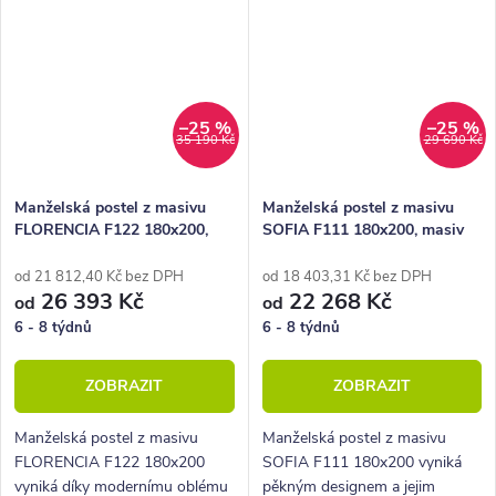
–25 %
–25 %
35 190 Kč
29 690 Kč
Manželská postel z masivu
Manželská postel z masivu
FLORENCIA F122 180x200,
SOFIA F111 180x200, masiv
masiv buk
buk
od 21 812,40 Kč bez DPH
od 18 403,31 Kč bez DPH
26 393 Kč
22 268 Kč
od
od
6 - 8 týdnů
6 - 8 týdnů
ZOBRAZIT
ZOBRAZIT
Manželská postel z masivu
Manželská postel z masivu
FLORENCIA F122 180x200
SOFIA F111 180x200 vyniká
vyniká díky modernímu oblému
pěkným designem a jejim