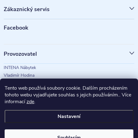
p
Zákaznický servis
a
t
Facebook
í
Provozovatel
INTENA Nábytek
Vladimír Hodina
IČO: 73350583
Tento web používá soubory cookie. Dalším procházením
tohoto webu vyjadřujete souhlas s jejich používáním.. Více
informací
zde
.
Magazín Intena
Nastavení
Copyright 2026
INTENA Nábytek
. Všechna práva vyhrazena.
Souhlasím