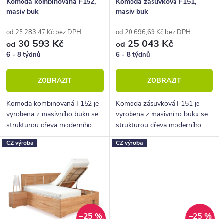
o
r
Komoda kombinovaná F152,
Komoda zásuvková F151,
masiv buk
masiv buk
d
o
u
d
od 25 283,47 Kč bez DPH
od 20 696,69 Kč bez DPH
30 593 Kč
25 043 Kč
od
od
k
u
6 - 8 týdnů
6 - 8 týdnů
t
k
ZOBRAZIT
ZOBRAZIT
ů
t
ů
Komoda kombinovaná F152 je
Komoda zásuvková F151 je
vyrobena z masivního buku se
vyrobena z masivního buku se
strukturou dřeva moderního
strukturou dřeva moderního
parketového designu zvaného
parketového designu zvaného
CZ výroba
CZ výroba
cink.
cink.
–25 %
–25 %