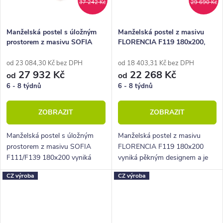
37 242 Kč
29 690 Kč
Manželská postel s úložným
Manželská postel z masivu
prostorem z masivu SOFIA
FLORENCIA F119 180x200,
F111/F139 180x200, masiv
masiv buk
buk
od 23 084,30 Kč bez DPH
od 18 403,31 Kč bez DPH
27 932 Kč
22 268 Kč
od
od
6 - 8 týdnů
6 - 8 týdnů
ZOBRAZIT
ZOBRAZIT
Manželská postel s úložným
Manželská postel z masivu
prostorem z masivu SOFIA
FLORENCIA F119 180x200
F111/F139 180x200 vyniká
vyniká pěkným designem a je
pěkným designem a jejim
vhodné umístit ji do jakékoli
CZ výroba
CZ výroba
náročně zpracovaném
stylové ložnice.
kazetovým čelem.