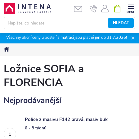
Přejít
NÁKUPNÍ
KOŠÍK
na
obsah
HLEDAT
Všechny akční ceny u postelí a matrací jsou platné jen do 31.7.2026!
Domů
Ložnice SOFIA a
FLORENCIA
Nejprodávanější
Police z masivu F142 pravá, masiv buk
6 - 8 týdnů