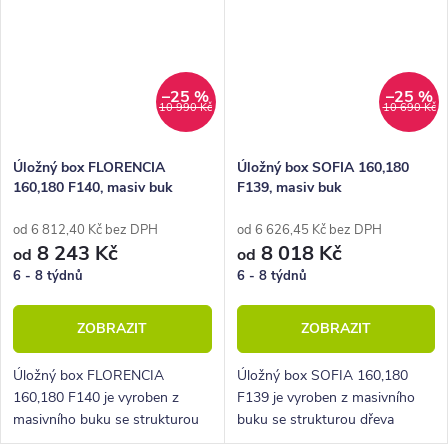
–25 %
–25 %
10 990 Kč
10 690 Kč
Úložný box FLORENCIA
Úložný box SOFIA 160,180
160,180 F140, masiv buk
F139, masiv buk
od 6 812,40 Kč bez DPH
od 6 626,45 Kč bez DPH
8 243 Kč
8 018 Kč
od
od
6 - 8 týdnů
6 - 8 týdnů
ZOBRAZIT
ZOBRAZIT
Úložný box FLORENCIA
Úložný box SOFIA 160,180
160,180 F140 je vyroben z
F139 je vyroben z masivního
masivního buku se strukturou
buku se strukturou dřeva
dřeva moderního parketového
moderního parketového