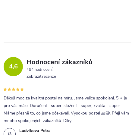
designu zvaného cink.
designu zvaného cink.
O
v
l
á
d
a
Hodnocení zákazníků
4,6
c
494 hodnocení
Zobrazit recenze
í
p
r
Děkuji moc za kvalitní postel na míru. Jsme velice spokojeni. 5 ⭐ je
pro vás málo. Doručení - super, složení - super, kvalita - super.
v
Máme přesně to, co jsme očekávali. Vysokou postel 🙏😉. Přeji vám
k
mnoho spokojených zákazníků. Díky.
y
Ludvíková Petra