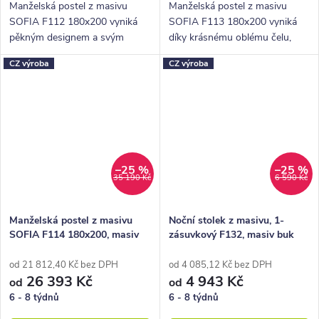
Manželská postel z masivu
Manželská postel z masivu
SOFIA F112 180x200 vyniká
SOFIA F113 180x200 vyniká
pěkným designem a svým
díky krásnému oblému čelu,
rovným čteverečkovaným
které má tři výplně.
CZ výroba
CZ výroba
čelem.
–25 %
–25 %
35 190 Kč
6 590 Kč
Manželská postel z masivu
Noční stolek z masivu, 1-
SOFIA F114 180x200, masiv
zásuvkový F132, masiv buk
buk
od 21 812,40 Kč bez DPH
od 4 085,12 Kč bez DPH
26 393 Kč
4 943 Kč
od
od
6 - 8 týdnů
6 - 8 týdnů