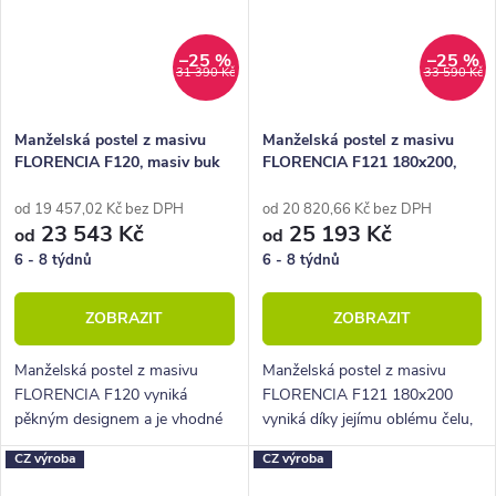
–25 %
–25 %
31 390 Kč
33 590 Kč
Manželská postel z masivu
Manželská postel z masivu
FLORENCIA F120, masiv buk
FLORENCIA F121 180x200,
masiv buk
od 19 457,02 Kč bez DPH
od 20 820,66 Kč bez DPH
23 543 Kč
25 193 Kč
od
od
6 - 8 týdnů
6 - 8 týdnů
ZOBRAZIT
ZOBRAZIT
Manželská postel z masivu
Manželská postel z masivu
FLORENCIA F120 vyniká
FLORENCIA F121 180x200
pěkným designem a je vhodné
vyniká díky jejímu oblému čelu,
umístit ji do jakékoli stylové
které má tři výplně.
CZ výroba
CZ výroba
ložnice.