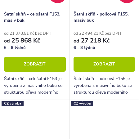
Šatní skříň - celošatní F153,
Šatní skříň - policová F155,
masiv buk
masiv buk
od 21 378,51 Kč bez DPH
od 22 494,21 Kč bez DPH
25 868 Kč
27 218 Kč
od
od
6 - 8 týdnů
6 - 8 týdnů
ZOBRAZIT
ZOBRAZIT
Šatní skříň - celošatní F153 je
Šatní skříň - policová F155 je
vyrobena z masivního buku se
vyrobena z masivního buku se
strukturou dřeva moderního
strukturou dřeva moderního
parketového designu zvaného
parketového designu zvaného
CZ výroba
CZ výroba
cink.
cink.