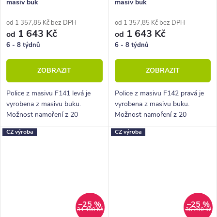
masiv buk
masiv buk
od 1 357,85 Kč bez DPH
od 1 357,85 Kč bez DPH
1 643 Kč
1 643 Kč
od
od
6 - 8 týdnů
6 - 8 týdnů
ZOBRAZIT
ZOBRAZIT
Police z masivu F141 levá je
Police z masivu F142 pravá je
vyrobena z masivu buku.
vyrobena z masivu buku.
Možnost namoření z 20
Možnost namoření z 20
různých variant.
různých variant.
CZ výroba
CZ výroba
–25 %
–25 %
34 490 Kč
36 290 Kč