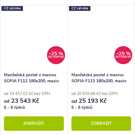
čelu, které je v podobě laťek.
náročně zpracovaném
CZ výroba
CZ výroba
kazetovém čele.
–25 %
–25 %
31 390 Kč
33 590 Kč
Manželská postel z masivu
Manželská postel z masivu
SOFIA F112 180x200, masiv
SOFIA F113 180x200, masiv
buk
buk
od 19 457,02 Kč bez DPH
od 20 820,66 Kč bez DPH
23 543 Kč
25 193 Kč
od
od
6 - 8 týdnů
6 - 8 týdnů
ZOBRAZIT
ZOBRAZIT