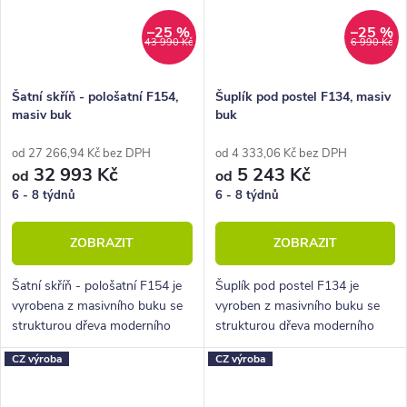
–25 %
–25 %
43 990 Kč
6 990 Kč
Šatní skříň - pološatní F154,
Šuplík pod postel F134, masiv
masiv buk
buk
od 27 266,94 Kč bez DPH
od 4 333,06 Kč bez DPH
32 993 Kč
5 243 Kč
od
od
6 - 8 týdnů
6 - 8 týdnů
ZOBRAZIT
ZOBRAZIT
Šatní skříň - pološatní F154 je
Šuplík pod postel F134 je
vyrobena z masivního buku se
vyroben z masivního buku se
strukturou dřeva moderního
strukturou dřeva moderního
parketového designu zvaného
parketového designu zvaného
CZ výroba
CZ výroba
cink.
cink.