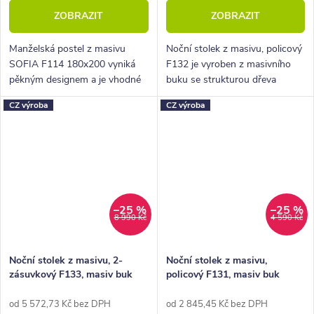
ZOBRAZIT
ZOBRAZIT
Manželská postel z masivu
Noční stolek z masivu, policový
SOFIA F114 180x200 vyniká
F132 je vyroben z masivního
pěkným designem a je vhodné
buku se strukturou dřeva
umístit ji do jakékoli stylové
moderního parketového
CZ výroba
CZ výroba
ložnice.
designu zvaného cink.
–25 %
–25 %
8 990 Kč
4 590 Kč
Noční stolek z masivu, 2-
Noční stolek z masivu,
zásuvkový F133, masiv buk
policový F131, masiv buk
od 5 572,73 Kč bez DPH
od 2 845,45 Kč bez DPH