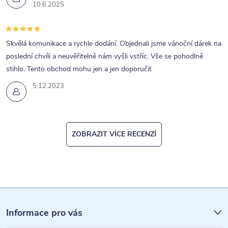
v
10.6.2025
ý
p
Skvělá komunikace a rychle dodání. Objednali jsme vánoční dárek na
i
poslední chvíli a neuvěřitelně nám vyšli vstříc. Vše se pohodlně
s
stihlo. Tento obchod mohu jen a jen doporučit
u
5.12.2023
ZOBRAZIT VÍCE RECENZÍ
Z
á
Informace pro vás