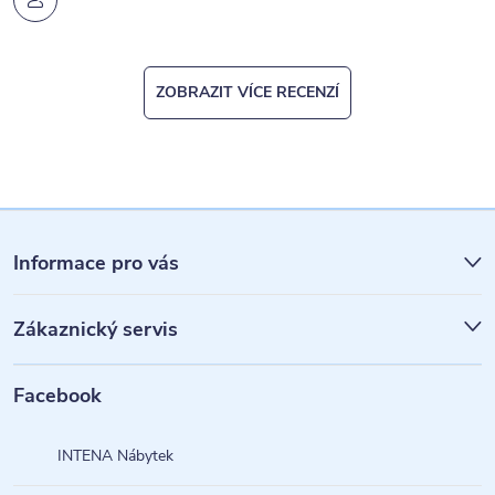
ZOBRAZIT VÍCE RECENZÍ
Z
á
Informace pro vás
p
Zákaznický servis
a
t
Facebook
í
INTENA Nábytek