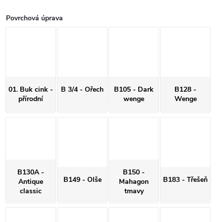
Povrchová úprava
01. Buk cink -
B 3/4 - Ořech
B105 - Dark
B128 -
přírodní
wenge
Wenge
B130A -
B150 -
B149 - Olše
B183 - Třešeň
Antique
Mahagon
classic
tmavy