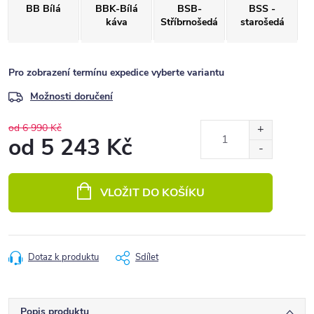
BB Bílá
BBK-Bílá
BSB-
BSS -
káva
Stříbrnošedá
starošedá
Pro zobrazení termínu expedice vyberte variantu
Možnosti doručení
od 6 990 Kč
od
5 243 Kč
Měrná
cena:
VLOŽIT DO KOŠÍKU
Dotaz k produktu
Sdílet
Popis produktu