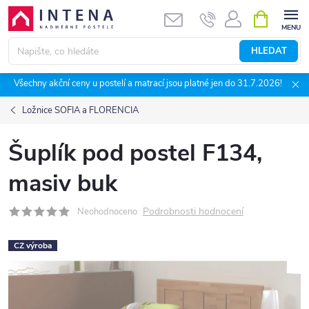
Přejít
NÁKUPNÍ
KOŠÍK
na
obsah
HLEDAT
Všechny akční ceny u postelí a matrací jsou platné jen do 31.7.2026!
Ložnice SOFIA a FLORENCIA
Šuplík pod postel F134,
masiv buk
Podrobnosti hodnocení
Neohodnoceno
CZ výroba