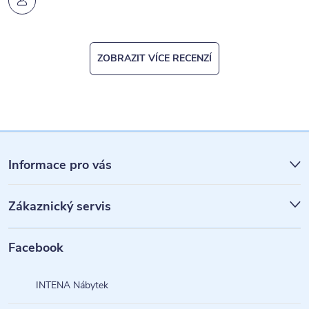
ZOBRAZIT VÍCE RECENZÍ
Z
á
Informace pro vás
p
Zákaznický servis
a
t
Facebook
í
INTENA Nábytek