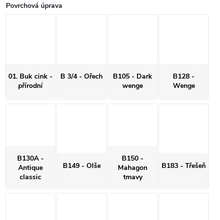
Povrchová úprava
01. Buk cink -
B 3/4 - Ořech
B105 - Dark
B128 -
přírodní
wenge
Wenge
B130A -
B150 -
B149 - Olše
B183 - Třešeň
Antique
Mahagon
classic
tmavy