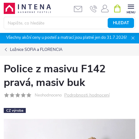
Přejít
NÁKUPNÍ
KOŠÍK
na
obsah
HLEDAT
Všechny akční ceny u postelí a matrací jsou platné jen do 31.7.2026!
Ložnice SOFIA a FLORENCIA
Police z masivu F142
pravá, masiv buk
Podrobnosti hodnocení
Neohodnoceno
CZ výroba