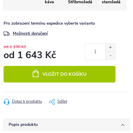
káva
Stříbrnošedá
starošedá
Pro zobrazení termínu expedice vyberte variantu
Možnosti doručení
od 2 190 Kč
od
1 643 Kč
Měrná
cena:
VLOŽIT DO KOŠÍKU
Dotaz k produktu
Sdílet
Popis produktu