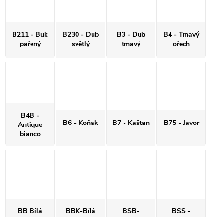
B211 - Buk
B230 - Dub
B3 - Dub
B4 - Tmavý
pařený
světlý
tmavý
ořech
B4B -
B6 - Koňak
B7 - Kaštan
B75 - Javor
Antique
bianco
BB Bílá
BBK-Bílá
BSB-
BSS -