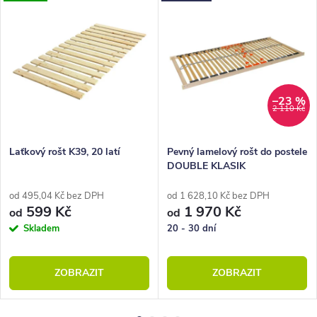
–23 %
2 110 Kč
Laťkový rošt K39, 20 latí
Pevný lamelový rošt do postele
DOUBLE KLASIK
od 495,04 Kč bez DPH
od 1 628,10 Kč bez DPH
599 Kč
1 970 Kč
od
od
Skladem
20 - 30 dní
ZOBRAZIT
ZOBRAZIT