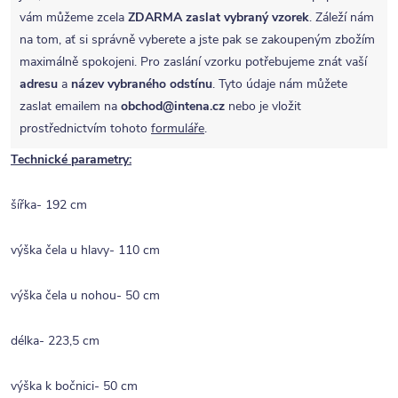
vám můžeme zcela
ZDARMA
zaslat vybraný vzorek
. Záleží nám
na tom, ať si správně vyberete a jste pak se zakoupeným zbožím
maximálně spokojeni. Pro zaslání vzorku potřebujeme znát vaší
adresu
a
název vybraného odstínu
. Tyto údaje nám můžete
zaslat emailem na
obchod@intena.cz
nebo je vložit
prostřednictvím tohoto
formuláře
.
Technické parametry:
šířka- 192 cm
výška čela u hlavy- 110 cm
výška čela u nohou- 50 cm
délka- 223,5 cm
výška k bočnici- 50 cm