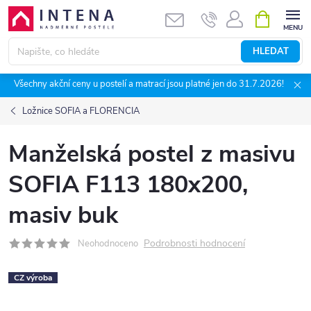
Přejít
NÁKUPNÍ
KOŠÍK
na
obsah
HLEDAT
Všechny akční ceny u postelí a matrací jsou platné jen do 31.7.2026!
Ložnice SOFIA a FLORENCIA
Manželská postel z masivu
SOFIA F113 180x200,
masiv buk
Podrobnosti hodnocení
Neohodnoceno
CZ výroba