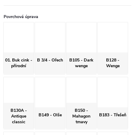
Povrchová úprava
01. Buk cink -
B 3/4 - Ořech
B105 - Dark
B128 -
přírodní
wenge
Wenge
B130A -
B150 -
B149 - Olše
B183 - Třešeň
Antique
Mahagon
classic
tmavy