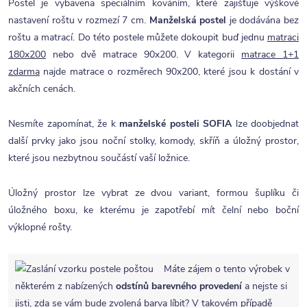
Postel je vybavena speciálním kováním, které zajišťuje výškové
nastavení roštu v rozmezí 7 cm.
Manželská postel
je dodávána bez
roštu a matrací. Do této postele můžete dokoupit buď jednu
matraci
180x200
nebo dvě matrace 90x200. V kategorii
matrace 1+1
zdarma
najde matrace o rozměrech 90x200, které jsou k dostání v
akčních cenách.
Nesmíte zapomínat, že k
manželské
posteli SOFIA
lze doobjednat
další prvky jako jsou noční stolky, komody, skříň a úložný prostor,
které jsou nezbytnou součástí vaší ložnice.
Úložný prostor lze vybrat ze dvou variant, formou šuplíku či
úložného boxu, ke kterému je zapotřebí mít čelní nebo boční
výklopné rošty.
Máte zájem o tento výrobek v
některém z nabízených
odstínů barevného provedení
a nejste si
jisti, zda se vám bude zvolená barva líbit? V takovém případě