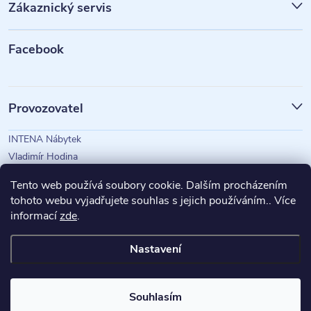
Zákaznický servis
a
t
Facebook
í
Provozovatel
INTENA Nábytek
Vladimír Hodina
IČO: 73350583
Tento web používá soubory cookie. Dalším procházením
tohoto webu vyjadřujete souhlas s jejich používáním.. Více
informací
zde
.
Magazín Intena
Nastavení
Copyright 2026
INTENA Nábytek
. Všechna práva vyhrazena.
Souhlasím
Vytvořil Shoptet