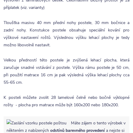
vytvořen z laminátových desek. Celomasivní úložný prostor je za
příplatek (viz. varianty)
Tloušťka masivu 40 mm přední nohy postele, 30 mm bočnice a
zadní nohy. Konstukce postele obsahuje speciální kování pro
výškové nastavení roštů. Výslednou výšku lehací plochy je tedy
možno libovolně nastavit.
Velkou předností této postele je zvýšená lehací plocha, která
zaručuje snadné vstávání z postele. Výška rámu postele je 50 cm,
při použití matrace 16 cm je pak výsledná výška lehací plochy cca
55-65 cm.
K posteli můžete zvolit 28 lamelové čelně nebo bočně výklopné
rošty - plocha pro matrace může být 160x200 nebo 180x200.
Máte zájem o tento výrobek v
některém z nabízených
odstínů barevného provedení
a nejste si