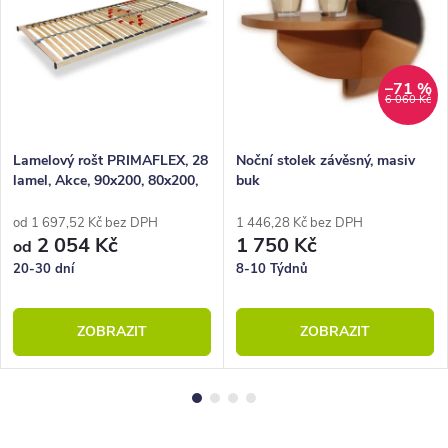
–71 %
6 060 Kč
Lamelový rošt PRIMAFLEX, 28
Noční stolek závěsný, masiv
lamel, Akce, 90x200, 80x200,
buk
100x200, 140x200
od 1 697,52 Kč bez DPH
1 446,28 Kč bez DPH
2 054 Kč
1 750 Kč
od
20-30 dní
8-10 Týdnů
ZOBRAZIT
ZOBRAZIT