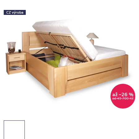
CZ výroba
až –26 %
od 49 700 Kč