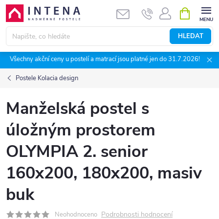
Přejít
NÁKUPNÍ
KOŠÍK
na
obsah
HLEDAT
Všechny akční ceny u postelí a matrací jsou platné jen do 31.7.2026!
Postele Kolacia design
Manželská postel s
úložným prostorem
OLYMPIA 2. senior
160x200, 180x200, masiv
buk
Podrobnosti hodnocení
Neohodnoceno