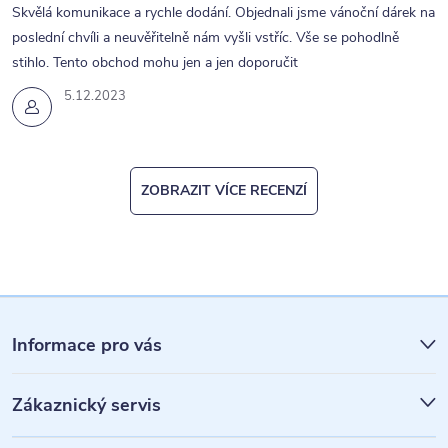
Skvělá komunikace a rychle dodání. Objednali jsme vánoční dárek na
poslední chvíli a neuvěřitelně nám vyšli vstříc. Vše se pohodlně
stihlo. Tento obchod mohu jen a jen doporučit
5.12.2023
ZOBRAZIT VÍCE RECENZÍ
Z
á
Informace pro vás
p
Zákaznický servis
a