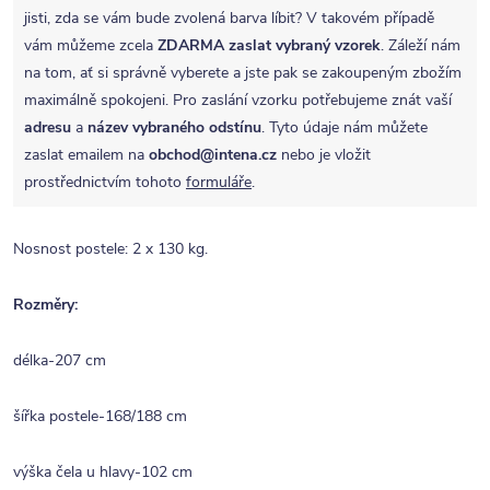
jisti, zda se vám bude zvolená barva líbit? V takovém případě
vám můžeme zcela
ZDARMA
zaslat vybraný vzorek
. Záleží nám
na tom, ať si správně vyberete a jste pak se zakoupeným zbožím
maximálně spokojeni. Pro zaslání vzorku potřebujeme znát vaší
adresu
a
název vybraného odstínu
. Tyto údaje nám můžete
zaslat emailem na
obchod@intena.cz
nebo je vložit
prostřednictvím tohoto
formuláře
.
Nosnost postele: 2 x 130 kg.
Rozměry:
délka-207 cm
šířka postele-168/188 cm
výška čela u hlavy-102 cm