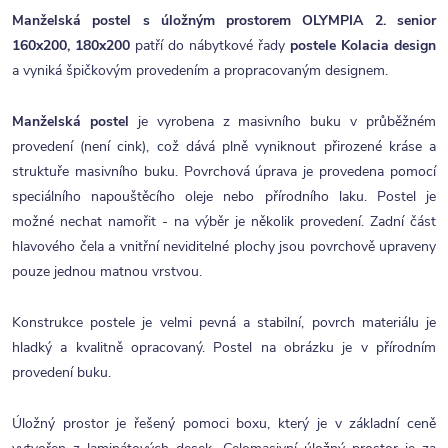
Manželská postel s úložným prostorem OLYMPIA 2. senior
160x200, 180x200
patří do nábytkové řady
postele Kolacia design
a vyniká špičkovým provedením a propracovaným designem.
Manželská postel
je vyrobena z masivního buku v průběžném
provedení (není cink), což dává plně vyniknout přirozené kráse a
struktuře masivního buku. Povrchová úprava je provedena pomocí
speciálního napouštěcího oleje nebo přírodního laku. Postel je
možné nechat namořit - na výběr je několik provedení. Zadní část
hlavového čela a vnitřní neviditelné plochy jsou povrchově upraveny
pouze jednou matnou vrstvou.
Konstrukce postele je velmi pevná a stabilní, povrch materiálu je
hladký a kvalitně opracovaný. Postel na obrázku je v přírodním
provedení buku.
Úložný prostor je řešený pomoci boxu, který je v základní ceně