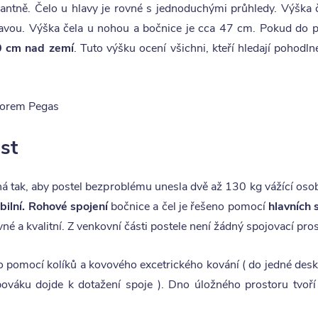
gantně. Čelo u hlavy je rovné s jednoduchými průhledy. Výška č
lavou. Výška čela u nohou a bočnice je cca 47 cm. Pokud do p
60 cm nad zemí
. Tuto výšku ocení všichni, kteří hledají pohodln
st
ná tak, aby postel bezproblému unesla dvě až 130 kg vážící oso
bilní.
Rohové spojení
bočnice a čel je řešeno pomocí
hlavních 
né a kvalitní. Z venkovní části postele není žádný spojovací pros
o pomocí kolíků a kovového excetrického kování ( do jedné desk
ováku dojde k dotažení spoje ). Dno úložného prostoru tvoří 