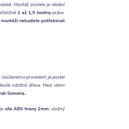
době. Montáž postele je ideální
přibližně
1 až 1,5 hodiny
práce.
i montáži nebudete potřebovat
o zesílenému provedení je postel
ěkolik odstínů dřeva. Mezi velmi
ub Sonoma.
 je
síla ABS hrany 2mm
, uložný