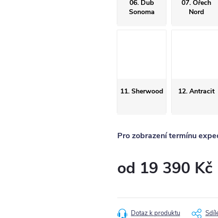
06. Dub
07. Ořech
Sonoma
Nord
11. Sherwood
12. Antracit
Pro zobrazení termínu exped
od
19 390 Kč
Měrná
cena:
Dotaz k produktu
Sdíl