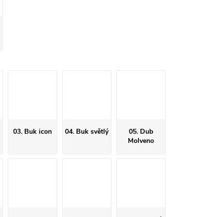
03. Buk icon
04. Buk světlý
05. Dub
Molveno