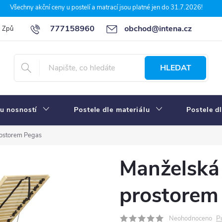
Všechny akční ceny u postelí a matrací jsou platné jen do 31.7.2026!
777158960
obchod@intena.cz
Způsoby a ceny dopravy
7 důvodů, proč nakupit u Intena nábytek
HLEDAT
u nosností
Postele dle materiálu
Postele d
rostorem Pegas
Manželská 
prostorem
P
Neohodnoceno