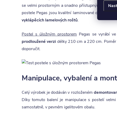
se velmi prostorným a snadno přístupným úložným p
Nast
postele Pegas jsou kvalitní laminované desky s
od
vyklápěcích lamelových roštů
.
Postel s úložným prostorem
Pegas se vyrábí ve
prodloužené verzi
délky 210 cm a 220 cm. Poměr c
doporučit.
Manipulace, vybalení a mon
Celý výrobek je dodáván v rozloženém
demontovan
Díky tomuto balení je manipulace s postelí velm
samostatně, v pevném igelitovém obalu.