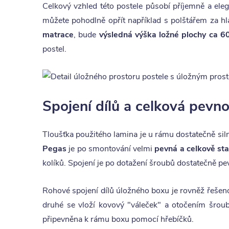
Celkový vzhled této postele působí příjemně a ele
můžete pohodlně opřít například s polštářem za h
matrace
, bude
výsledná výška ložné plochy ca 
postel.
Spojení dílů a celková pevno
Tloušťka použitého lamina je u rámu dostatečně sil
Pegas
je po smontování velmi
pevná a celkově sta
kolíků. Spojení je po dotažení šroubů dostatečně pev
Rohové spojení dílů úložného boxu je rovněž řešen
druhé se vloží kovový "váleček" a otočením šroub
připevněna k rámu boxu pomocí hřebíčků.