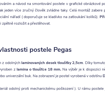
 kováním a návod na smontování postele v grafické obrázkové po
ak jeden více zručný člověk zvládne taky. Celá montáž zabere 
iální nářadí ( doporučuje se kladívko na zatloukání kolíků).
Př
 zpětně rozložit a přestěhovat.
vlastnosti postele Pegas
n z odolných
laminovaných desek tloušťky 2,5cm
. Díky tomut
vyroben z
lamina o tloušťce 18 mm.
Na výběr je k dispozici n
nebo univerzální buk. Na zobrazení je postel vyrobená v odstínu
D
eriál odolný proti mechanickému poškození ). U rámu postele