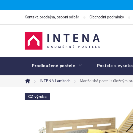
Přejít
na
Kontakt, prodejna, osobní odběr
Obchodní podmínky
obsah
Prodloužené postele
Postele s vysoko
INTENA Lamitech
Manželská postel s úložným p
Domů
CZ výroba