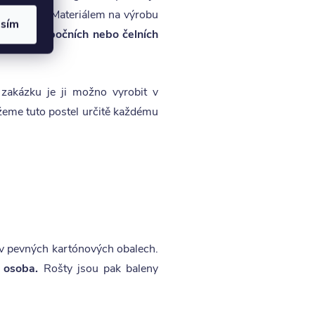
é ložnici. Materiálem na výrobu
asím
pný pomocí
bočních nebo čelních
akázku je ji možno vyrobit v
eme tuto postel určitě každému
ny v pevných kartónových obalech.
 osoba.
Rošty jsou pak baleny