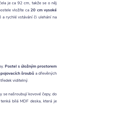
ela je ca 92 cm, takže se o něj
ostele vložíte ca
20 cm vysoké
é a rychlé vstávání či ulehání na
by.
Postel s úložným prostorem
spojovacích šroubů
a dřevěných
tředek viditelný.
y se našroubují kovové čepy, do
tenká bílá MDF deska, která je