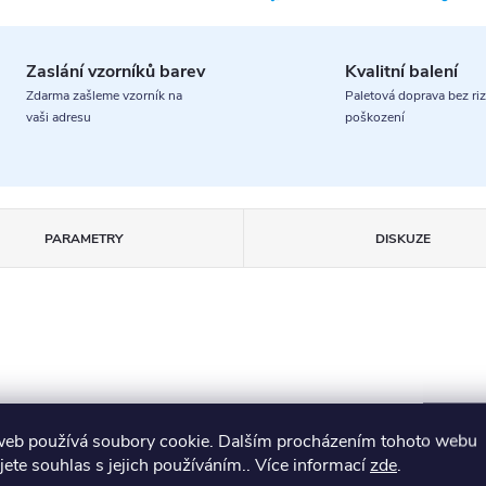
Zaslání vzorníků barev
Kvalitní balení
Zdarma zašleme vzorník na
Paletová doprava bez riz
vaši adresu
poškození
PARAMETRY
DISKUZE
ostorem
web používá soubory cookie. Dalším procházením tohoto webu
jete souhlas s jejich používáním.. Více informací
zde
.
itní a poctivé
české výrobky.
Na první pohled zaujme lehkým a 