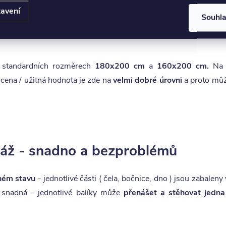
rostorem, díky němuž rychle vyřešíte nedostatek místa v každ
avení
Souhl
olnými ABS hranami
. Velký úložný prostor je snadno přístu
 standardních rozměrech
180x200 cm
a
160x200 cm.
Na z
ena / užitná hodnota je zde na
velmi dobré úrovni
a proto můž
táž - snadno a bezproblémů
ém stavu
- jednotlivé části ( čela, bočnice, dno ) jsou zabale
i snadná - jednotlivé balíky může
přenášet a stěhovat jedna