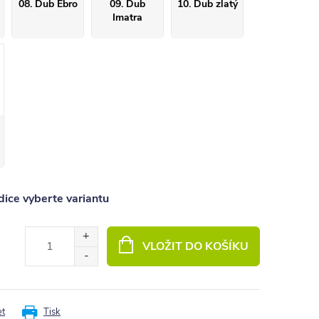
08. Dub Ebro
09. Dub
10. Dub zlatý
Imatra
ice vyberte variantu
VLOŽIT DO KOŠÍKU
et
Tisk