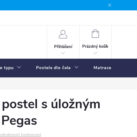
NÁKUPNÍ
KOŠÍK
Prázdný košík
Přihlášení
le typu
Postele dle čela
Matrace
R
postel s úložným
 Pegas
odrobnosti hodnocení