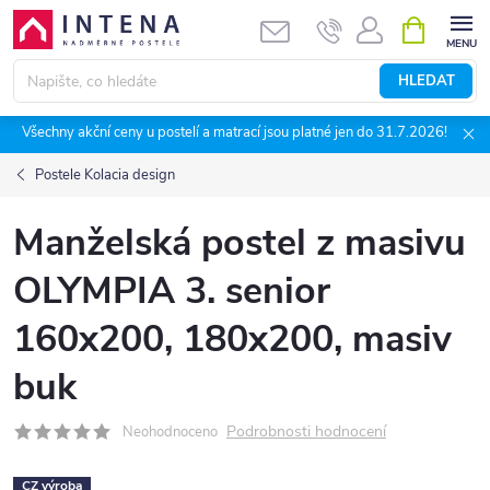
Přejít
NÁKUPNÍ
KOŠÍK
na
obsah
HLEDAT
Všechny akční ceny u postelí a matrací jsou platné jen do 31.7.2026!
Postele Kolacia design
Manželská postel z masivu
OLYMPIA 3. senior
160x200, 180x200, masiv
buk
Podrobnosti hodnocení
Neohodnoceno
CZ výroba