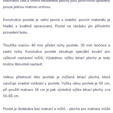
hlavového čela a vnitřní neviditelné plochy jsou povrchově upraveny
pouze jednou matnou vrstvou.
Konstrukce postele je velmi pevná a stabilní, povrch materiálu je
hladký a kvalitně opracovaný. Postel na obrázku jev přírodním
provedení buku.
Tloušťka masivu 40 mm přední nohy postele, 30 mm bočnice a
zadní nohy. Konstukce postele obsahuje speciální kování pro
výškové nastavení roštů. Výslednou výšku lehací plochy je tedy
možno libovolně nastavit.
Velkou předností této postele je zvýšená lehací plocha, která
zaručuje snadné vstávání z postele. Výška rámu postele je 50 cm,
při použití matrace 16 cm je pak výsledná výška lehací plochy cca
55-65 cm.
Postel je dodávána bez matrací a roštů - plocha pro matrace může