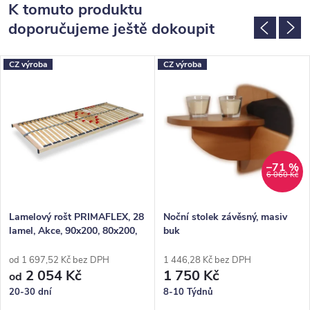
K tomuto produktu
doporučujeme ještě dokoupit
CZ výroba
CZ výroba
–71 %
6 060 Kč
Lamelový rošt PRIMAFLEX, 28
Noční stolek závěsný, masiv
lamel, Akce, 90x200, 80x200,
buk
100x200, 140x200
od 1 697,52 Kč bez DPH
1 446,28 Kč bez DPH
2 054 Kč
1 750 Kč
od
20-30 dní
8-10 Týdnů