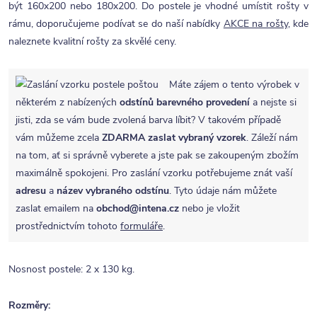
být 160x200 nebo 180x200. Do postele je vhodné umístit rošty v
rámu, doporučujeme podívat se do naší nabídky
AKCE na rošty
, kde
naleznete kvalitní rošty za skvělé ceny.
Máte zájem o tento výrobek v
některém z nabízených
odstínů barevného provedení
a nejste si
jisti, zda se vám bude zvolená barva líbit? V takovém případě
vám můžeme zcela
ZDARMA
zaslat vybraný vzorek
. Záleží nám
na tom, ať si správně vyberete a jste pak se zakoupeným zbožím
maximálně spokojeni. Pro zaslání vzorku potřebujeme znát vaší
adresu
a
název vybraného odstínu
. Tyto údaje nám můžete
zaslat emailem na
obchod@intena.cz
nebo je vložit
prostřednictvím tohoto
formuláře
.
Nosnost postele: 2 x 130 kg.
Rozměry: