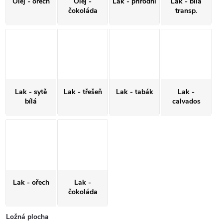
Olej - ořech
Olej -
Lak - přírodní
Lak - bílá
čokoláda
transp.
Lak - sytě
Lak - třešeň
Lak - tabák
Lak -
bílá
calvados
Lak - ořech
Lak -
čokoláda
Ložná plocha