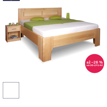
až –26 %
od 36 271 Kč