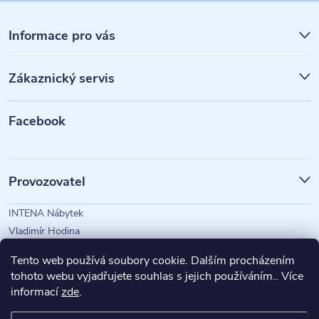
Z
á
Informace pro vás
p
Zákaznický servis
a
t
Facebook
í
Provozovatel
INTENA Nábytek
Vladimír Hodina
IČO: 73350583
Tento web používá soubory cookie. Dalším procházením
tohoto webu vyjadřujete souhlas s jejich používáním.. Více
informací
zde
.
Magazín Intena