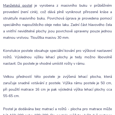
Manželská postel
je vyrobena z masivního buku v průběžném
provedení (není cink), což dává plně vyniknout přirozené kráse a
struktuře masivního buku. Povrchová úprava je provedena pomocí
speciálního napouštěcího oleje nebo laku. Zadní část hlavového čela
a vnitřní neviditelné plochy jsou povrchově upraveny pouze jednou
matnou vrstvou. Tloušťka masivu 30 mm.
Konstukce postele obsahuje speciální kování pro výškové nastavení
roštů. Výslednou výšku lehací plochy je tedy možno libovolně
nastavit. Do postele je vhodné umístit rošty v rámu.
Velkou předností této postele je zvýšená lehací plocha, která
zaručuje snadné vstávání z postele. Výška rámu postele je 50 cm,
při použití matrace 16 cm je pak výsledná výška lehací plochy cca
55-65 cm.
Postel je dodávána bez matrací a roštů - plocha pro matrace může