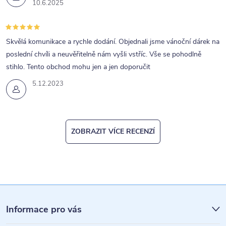
10.6.2025
Skvělá komunikace a rychle dodání. Objednali jsme vánoční dárek na
poslední chvíli a neuvěřitelně nám vyšli vstříc. Vše se pohodlně
stihlo. Tento obchod mohu jen a jen doporučit
5.12.2023
ZOBRAZIT VÍCE RECENZÍ
Z
á
Informace pro vás