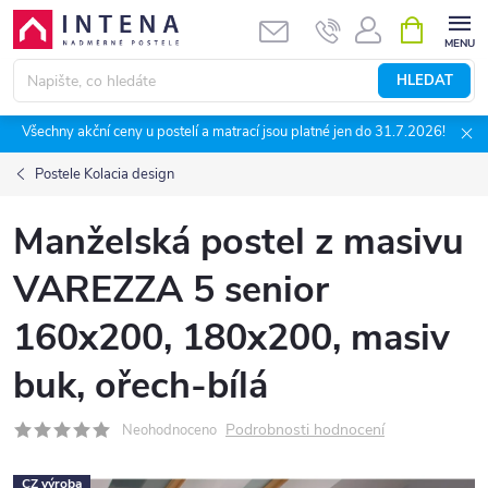
Přejít
NÁKUPNÍ
KOŠÍK
na
obsah
HLEDAT
Všechny akční ceny u postelí a matrací jsou platné jen do 31.7.2026!
Postele Kolacia design
Manželská postel z masivu
VAREZZA 5 senior
160x200, 180x200, masiv
buk, ořech-bílá
Podrobnosti hodnocení
Neohodnoceno
CZ výroba