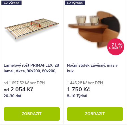
CZ výroba
CZ výroba
–71 %
6 060 Kč
Lamelový rošt PRIMAFLEX, 28
Noční stolek závěsný, masiv
lamel, Akce, 90x200, 80x200,
buk
100x200, 140x200
od 1 697,52 Kč bez DPH
1 446,28 Kč bez DPH
2 054 Kč
1 750 Kč
od
20-30 dní
8-10 Týdnů
ZOBRAZIT
ZOBRAZIT