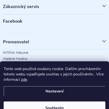
p
Zákaznický servis
a
t
Facebook
í
Provozovatel
INTENA Nábytek
Vladimír Hodina
IČO: 73350583
Tento web používá soubory cookie. Dalším procházením
tohoto webu vyjadřujete souhlas s jejich používáním.. Více
informací
zde
.
Magazín Intena
Nastavení
Copyright 2026
INTENA Nábytek
. Všechna práva vyhrazena.
Souhlasím