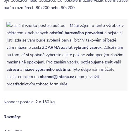
být 160x200 nebo 180x200. Do postele můžete vložit dvě matrace
buď o rozměrech 80x200 nebo 90x200.
Máte zájem o tento výrobek v
některém z nabízených
odstínů barevného provedení
a nejste si
jisti, zda se vám bude zvolená barva líbit? V takovém případě
vám můžeme zcela
ZDARMA
zaslat vybraný vzorek
. Záleží nám
na tom, ať si správně vyberete a jste pak se zakoupeným zbožím
maximálně spokojeni. Pro zaslání vzorku potřebujeme znát vaší
adresu
a
název vybraného odstínu
. Tyto údaje nám můžete
zaslat emailem na
obchod@intena.cz
nebo je vložit
prostřednictvím tohoto
formuláře
.
Nosnost postele: 2 x 130 kg.
Rozměry: