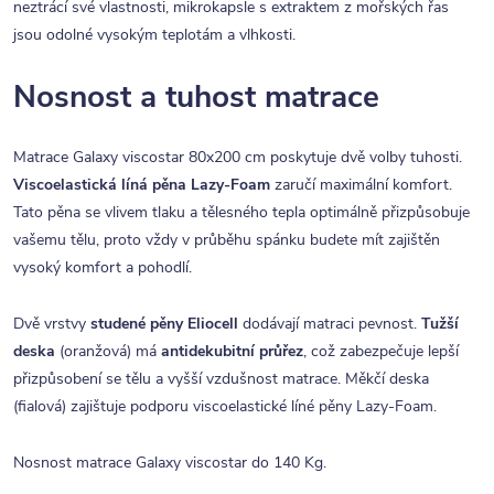
neztrácí své vlastnosti, mikrokapsle s extraktem z mořských řas
jsou odolné vysokým teplotám a vlhkosti.
Nosnost a tuhost matrace
Matrace Galaxy viscostar 80x200 cm poskytuje dvě volby tuhosti.
Viscoelastická líná pěna Lazy-Foam
zaručí maximální komfort.
Tato pěna se vlivem tlaku a tělesného tepla optimálně přizpůsobuje
vašemu tělu, proto vždy v průběhu spánku budete mít zajištěn
vysoký komfort a pohodlí.
Dvě vrstvy
studené pěny Eliocell
dodávají matraci pevnost.
Tužší
deska
(oranžová) má
antidekubitní průřez
, což zabezpečuje lepší
přizpůsobení se tělu a vyšší vzdušnost matrace. Měkčí deska
(fialová) zajištuje podporu viscoelastické líné pěny Lazy-Foam.
Nosnost matrace Galaxy viscostar do 140 Kg.