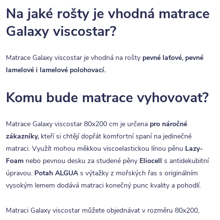
Na jaké rošty je vhodná matrace
Galaxy viscostar?
Matrace Galaxy viscostar je vhodná na rošty
pevné laťové, pevné
lamelové i lamelové polohovací.
Komu bude matrace vyhovovat?
Matrace Galaxy viscostar 80x200 cm je určena
pro náročné
zákazníky,
kteří si chtějí dopřát komfortní spaní na jedinečné
matraci. Využít mohou měkkou viscoelastickou línou pěnu
Lazy-
Foam
nebo pevnou desku za studené pěny
Eliocell
s antidekubitní
úpravou.
Potah ALGUA
s výtažky z mořských řas s originálním
vysokým lemem dodává matraci konečný punc kvality a pohodlí.
Matraci Galaxy viscostar můžete objednávat v rozměru 80x200,