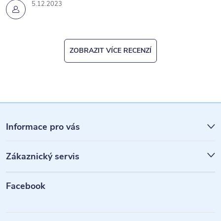
5.12.2023
ZOBRAZIT VÍCE RECENZÍ
Z
á
Informace pro vás
p
Zákaznický servis
a
t
Facebook
í