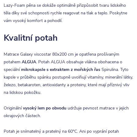
Lazy-Foam pěna se dokáže optimálně přizpůsobit tvaru lidského
těla díky své schopnosti rychle reagovat na tlak a teplo. Poskytne
vám vysoký komfort a pohodlí.
Kvalitní potah
Matrace Galaxy viscostar 80x200 cm je opatřena prošívaným
potahem
ALGUA
. Potah ALGUA obsahuje vlákna obohacena o
speciální
mikrokapsle s extraktem z mořských řas
Spirulina. Tyto
kapsle v průběhu spánku postupně uvolňují vitamíny, minerální látky,
železo, betakaroten, antioxidanty a proteiny, které mají příznivý vliv
na lidskou pokožku.
Originální
vysoký lem po obvodu
udržuje pevnost matrace v jejich
okrajových částech.
Potah je snímatelný a pratelný na 60°C. Ani po vyprání potah