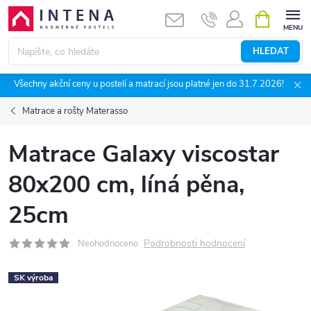
Přejít
NÁKUPNÍ
KOŠÍK
na
obsah
HLEDAT
Všechny akční ceny u postelí a matrací jsou platné jen do 31.7.2026!
Matrace a rošty Materasso
Matrace Galaxy viscostar
80x200 cm, líná pěna,
25cm
Podrobnosti hodnocení
Neohodnoceno
SK výroba