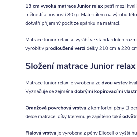
13 cm vysoká matrace Junior relax
patří mezi kvali
měkostí a nosností 80kg. Materiálem na výrobu tét
dotváří příjemný pocit ze spánku na matraci.
Matrace Junior relax se vyrábí ve standardních roz
vyrobit v
prodloužené verzi
délky 210 cm a 220 cm,
Složení matrace Junior relax
Matrace Junior relax je vyrobena ze
dvou vrstev
kval
Vyznačuje se zejména
dobrými kopírovacími vlastn
Oranžová povrchová vrstva
z komfortní pěny Elioce
délce matrace, díky kterému je zajištěno také
odvětr
Fialová vrstva
je vyrobena z pěny Eliocell o vyšší hu