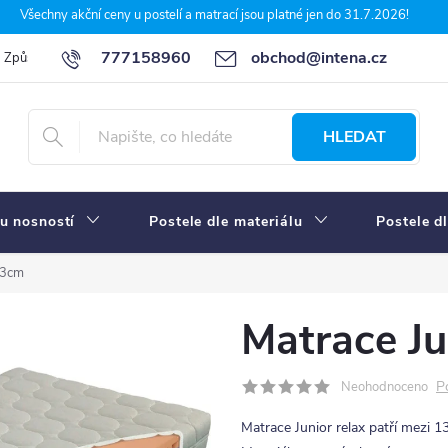
Všechny akční ceny u postelí a matrací jsou platné jen do 31.7.2026!
777158960
obchod@intena.cz
Způsoby a ceny dopravy
7 důvodů, proč nakupit u Intena nábytek
HLEDAT
u nosností
Postele dle materiálu
Postele d
 13cm
Matrace Ju
P
Neohodnoceno
Matrace Junior relax patří mezi 1