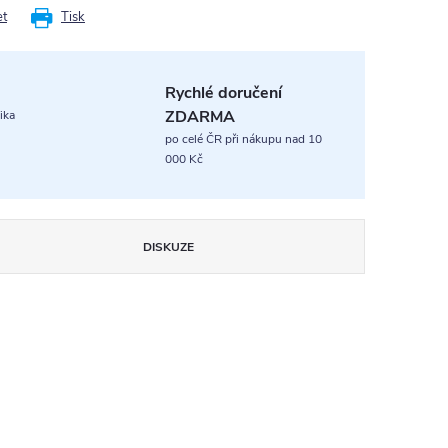
et
Tisk
Rychlé doručení
ZDARMA
ika
po celé ČR při nákupu nad 10
000 Kč
DISKUZE