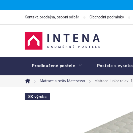
Přejít
na
Kontakt, prodejna, osobní odběr
Obchodní podmínky
obsah
Prodloužené postele
Postele s vysoko
Matrace a rošty Materasso
Matrace Junior relax,
Domů
SK výroba