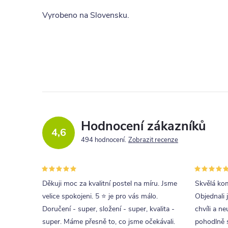
Vyrobeno na Slovensku.
Hodnocení zákazníků
4,6
494 hodnocení
Zobrazit recenze
Děkuji moc za kvalitní postel na míru. Jsme
Skvělá kom
velice spokojeni. 5 ⭐ je pro vás málo.
Objednali 
Doručení - super, složení - super, kvalita -
chvíli a ne
super. Máme přesně to, co jsme očekávali.
pohodlně s