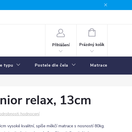
NÁKUPNÍ
KOŠÍK
Prázdný košík
Přihlášení
le typu
Postele dle čela
Matrace
R
nior relax, 13cm
odrobnosti hodnocení
3cm vysoké kvalitní, spíše měkčí matrace s nosností 80kg.