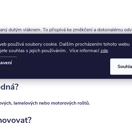
šívaný dutým vláknem. To přispívá ke změkčení a dokonalému odv
web používá soubory cookie. Dalším procházením tohoto webu
y
a pratelný až do
60°
Díky tomu máte zajištěnou jednoduchou úd
jete souhlas s jejich používáním.. Více informací
zde
.
tahu.
avení
Souhl
odná?
ových, lamelových nebo motorových roštů.
hovovat?