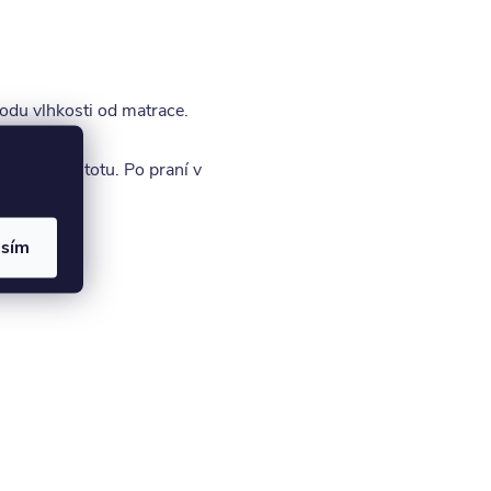
odu vlhkosti od matrace.
ržbu a čistotu. Po praní v
asím