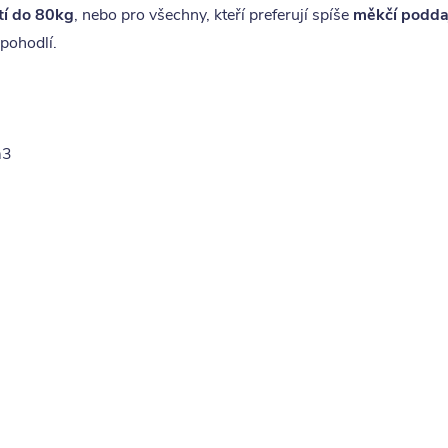
tí do 80kg
, nebo pro všechny, kteří preferují spíše
měkčí podda
 pohodlí.
m3