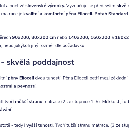
tní a poctivé
slovenské výrobky.
Vyznačuje se především
skvěl
o matrace je
kvalitní a komfortní pěna Eliocell.
Potah Standard
měrech
90x200, 80x200 cm
nebo
140x200, 160x200
a
180x2
 nebo jakýkoli jiný rozměr dle požadavku.
 - skvělá poddajnost
itní
pěny Eliocell
dvou tuhostí. Pěna Eliocell patří mezi základní
ostmi a pevností.
ll tvoří
měkčí stranu
matrace (2 ze stupnice 1-5). Měkkost jí ud
ávání
.
stotě - tedy i
vyšší tuhosti
. Tvoří tužší stranu matrace. (3 ze stu