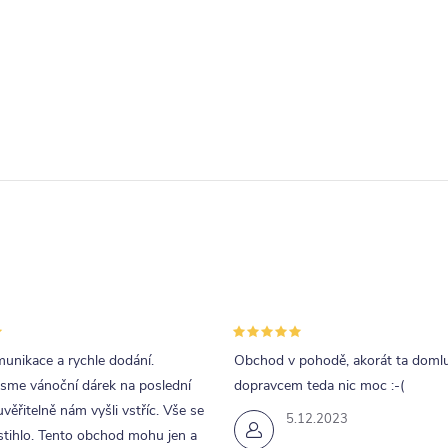
unikace a rychle dodání.
Obchod v pohodě, akorát ta doml
jsme vánoční dárek na poslední
dopravcem teda nic moc :-(
uvěřitelně nám vyšli vstříc. Vše se
5.12.2023
tihlo. Tento obchod mohu jen a