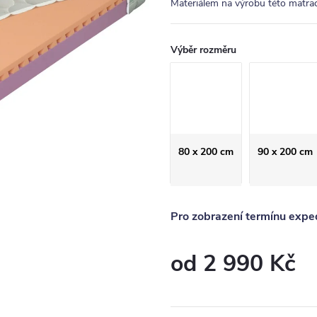
Materiálem na výrobu této matrace 
Výběr rozměru
80 x 200 cm
90 x 200 cm
Pro zobrazení termínu exped
od
2 990 Kč
Měrná
cena: