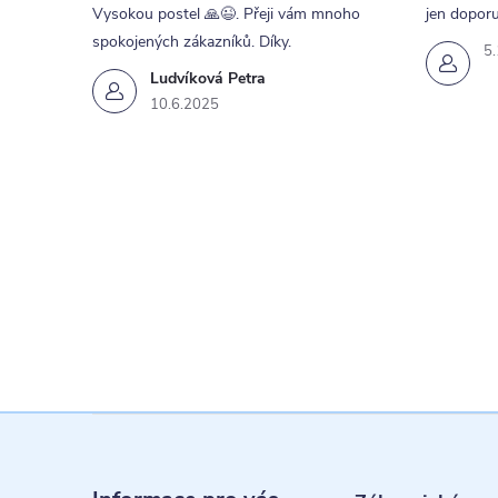
Vysokou postel 🙏😉. Přeji vám mnoho
jen doporu
spokojených zákazníků. Díky.
5
Ludvíková Petra
10.6.2025
Z
á