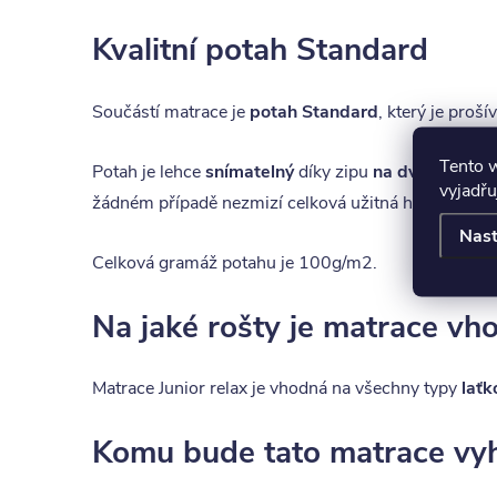
Kvalitní potah Standard
Součástí matrace je
potah Standard
, který je pro
Tento 
Potah je lehce
snímatelný
díky zipu
na dvě polovin
vyjadřu
žádném případě nezmizí celková užitná hodnota po
Nast
Celková gramáž potahu je 100g/m2.
Na jaké rošty je matrace vh
Matrace Junior relax je vhodná na všechny typy
laťk
Komu bude tato matrace vy