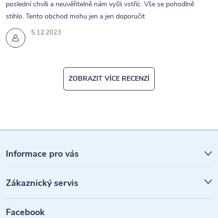
poslední chvíli a neuvěřitelně nám vyšli vstříc. Vše se pohodlně
stihlo. Tento obchod mohu jen a jen doporučit
5.12.2023
ZOBRAZIT VÍCE RECENZÍ
Z
á
Informace pro vás
p
Zákaznický servis
a
t
Facebook