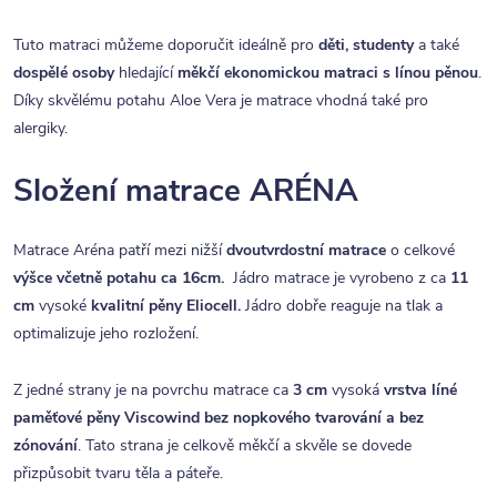
Tuto matraci můžeme doporučit ideálně pro
děti, studenty
a také
dospělé osoby
hledající
měkčí ekonomickou matraci s línou pěnou
.
Díky skvělému potahu Aloe Vera je matrace vhodná také pro
alergiky.
Složení matrace ARÉNA
Matrace Aréna patří mezi nižší
dvoutvrdostní matrace
o celkové
výšce včetně potahu ca 16cm.
Jádro matrace je vyrobeno z ca
11
cm
vysoké
kvalitní
pěny Eliocell.
Jádro dobře reaguje na tlak a
optimalizuje jeho rozložení.
Z jedné strany je na povrchu matrace ca
3 cm
vysoká
vrstva líné
paměťové pěny Viscowind bez nopkového tvarování a bez
zónování
. Tato strana je celkově měkčí a skvěle se dovede
přizpůsobit tvaru těla a páteře.