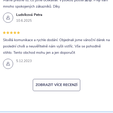
Máme přesně to, co jsme očekávali. Vysokou postel 🙏😉. Přeji vám
mnoho spokojených zákazníků. Díky.
Ludvíková Petra
10.6.2025
Skvělá komunikace a rychle dodání. Objednali jsme vánoční dárek na
poslední chvíli a neuvěřitelně nám vyšli vstříc. Vše se pohodlně
stihlo. Tento obchod mohu jen a jen doporučit
5.12.2023
ZOBRAZIT VÍCE RECENZÍ