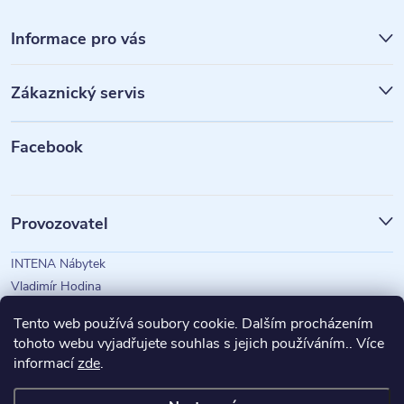
Z
á
Informace pro vás
p
Zákaznický servis
a
t
Facebook
í
Provozovatel
INTENA Nábytek
Vladimír Hodina
IČO: 73350583
Tento web používá soubory cookie. Dalším procházením
tohoto webu vyjadřujete souhlas s jejich používáním.. Více
informací
zde
.
Magazín Intena