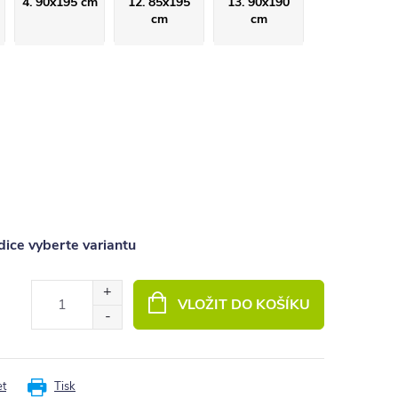
4. 90x195 cm
12. 85x195
13. 90x190
cm
cm
ice vyberte variantu
VLOŽIT DO KOŠÍKU
et
Tisk