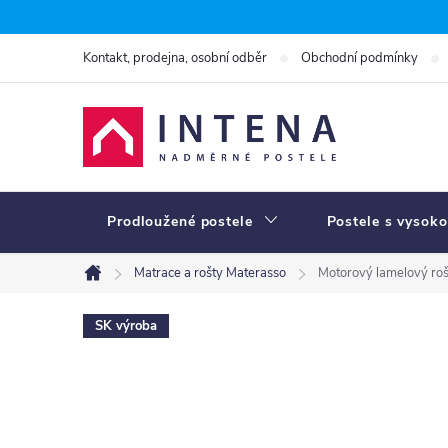
Přejít
na
Kontakt, prodejna, osobní odběr
Obchodní podmínky
obsah
Prodloužené postele
Postele s vysoko
Matrace a rošty Materasso
Motorový lamelový r
Domů
SK výroba