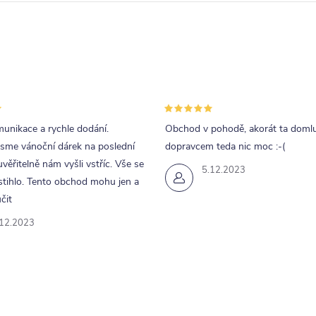
unikace a rychle dodání.
Obchod v pohodě, akorát ta doml
jsme vánoční dárek na poslední
dopravcem teda nic moc :-(
uvěřitelně nám vyšli vstříc. Vše se
5.12.2023
tihlo. Tento obchod mohu jen a
čit
.12.2023