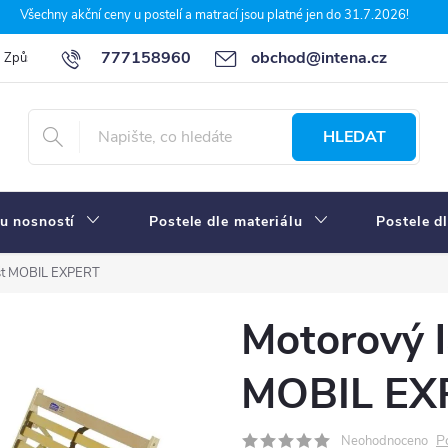
Všechny akční ceny u postelí a matrací jsou platné jen do 31.7.2026!
777158960
obchod@intena.cz
Způsoby a ceny dopravy
7 důvodů, proč nakupit u Intena nábytek
HLEDAT
u nosností
Postele dle materiálu
Postele d
ošt MOBIL EXPERT
Motorový l
MOBIL EX
P
Neohodnoceno