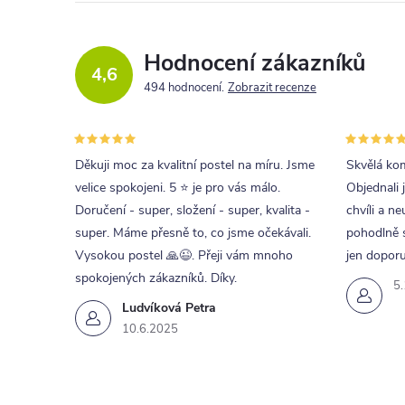
Hodnocení zákazníků
4,6
494 hodnocení
Zobrazit recenze
Děkuji moc za kvalitní postel na míru. Jsme
Skvělá kom
velice spokojeni. 5 ⭐ je pro vás málo.
Objednali 
Doručení - super, složení - super, kvalita -
chvíli a ne
super. Máme přesně to, co jsme očekávali.
pohodlně s
Vysokou postel 🙏😉. Přeji vám mnoho
jen doporu
spokojených zákazníků. Díky.
5
Ludvíková Petra
10.6.2025