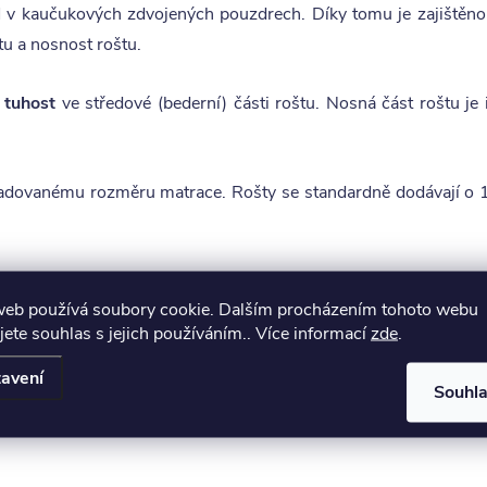
l
v kaučukových zdvojených pouzdrech. Díky tomu je zajištěno 
tu a nosnost roštu.
í tuhost
ve středové (bederní) části roštu. Nosná část roštu 
ovanému rozměru matrace. Rošty se standardně dodávají o 1 c
web používá soubory cookie. Dalším procházením tohoto webu
jete souhlas s jejich používáním.. Více informací
zde
.
avení
Souhl