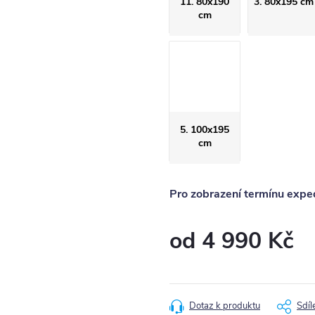
11. 80x190
3. 80x195 cm
cm
5. 100x195
cm
Pro zobrazení termínu exped
od
4 990 Kč
Měrná
cena:
Dotaz k produktu
Sdíl