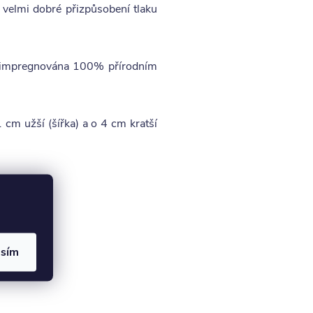
velmi dobré přizpůsobení tlaku
je impregnována 100% přírodním
m užší (šířka) a o 4 cm kratší
asím