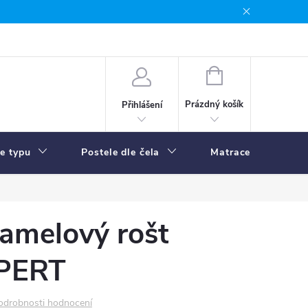
NÁKUPNÍ
KOŠÍK
Prázdný košík
Přihlášení
le typu
Postele dle čela
Matrace
R
amelový rošt
PERT
odrobnosti hodnocení