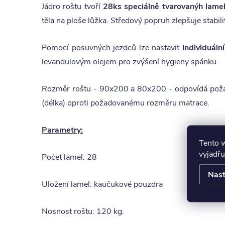
Jádro roštu tvoří
28ks speciálně tvarovanýh lame
těla na ploše lůžka. Středový popruh zlepšuje stabili
Pomocí posuvných jezdců lze nastavit
individuáln
levandulovým olejem pro zvýšení hygieny spánku.
Rozměr roštu - 90x200 a 80x200 - odpovídá požad
(délka) oproti požadovanému rozměru matrace.
Parametry:
Tento 
vyjadřu
Počet lamel: 28
Nast
Uložení lamel: kaučukové pouzdra
Nosnost roštu: 120 kg.