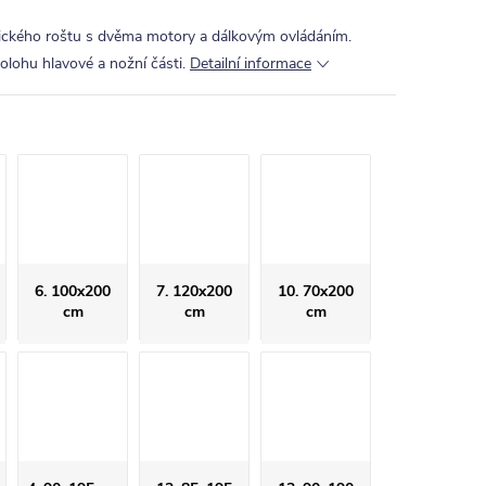
ického roštu s dvěma motory a dálkovým ovládáním.
lohu hlavové a nožní části.
Detailní informace
6. 100x200
7. 120x200
10. 70x200
cm
cm
cm