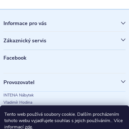
Z
á
Informace pro vás
p
Zákaznický servis
a
t
Facebook
í
Provozovatel
INTENA Nábytek
Vladimír Hodina
IČO: 73350583
Tento web používá soubory cookie. Dalším procházením
tohoto webu vyjadřujete souhlas s jejich používáním.. Více
informací
zde
.