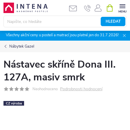
Přejít
NÁKUPNÍ
KOŠÍK
na
obsah
HLEDAT
Všechny akční ceny u postelí a matrací jsou platné jen do 31.7.2026!
Nábytek Gazel
Nástavec skříně Dona III.
127A, masiv smrk
Podrobnosti hodnocení
Neohodnoceno
CZ výroba