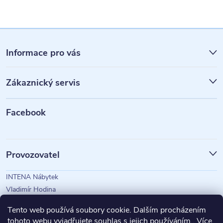
Z
á
Informace pro vás
p
Zákaznický servis
a
t
Facebook
í
Provozovatel
INTENA Nábytek
Vladimír Hodina
IČO: 73350583
Tento web používá soubory cookie. Dalším procházením
tohoto webu vyjadřujete souhlas s jejich používáním.. Více