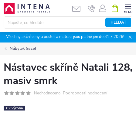
Přejít
NÁKUPNÍ
KOŠÍK
na
obsah
HLEDAT
Všechny akční ceny u postelí a matrací jsou platné jen do 31.7.2026!
Nábytek Gazel
Nástavec skříně Natali 128,
masiv smrk
Podrobnosti hodnocení
Neohodnoceno
CZ výroba