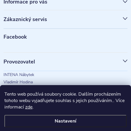
á
Informace pro vás
p
Zákaznický servis
a
t
Facebook
í
Provozovatel
INTENA Nábytek
Vladimír Hodina
IČO: 73350583
Tento web používá soubory cookie. Dalším procházením
tohoto webu vyjadřujete souhlas s jejich používáním.. Více
informací
zde
.
Magazín Intena
Nastavení