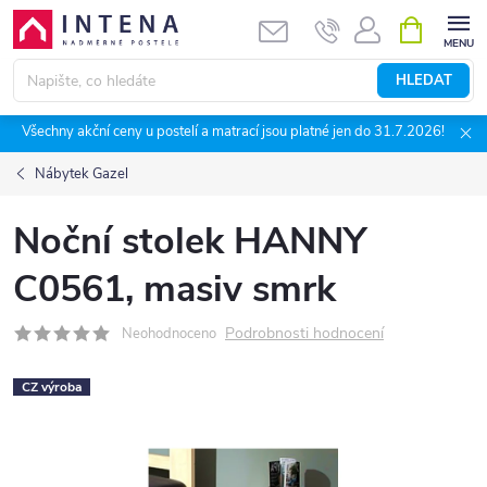
Přejít
NÁKUPNÍ
KOŠÍK
na
obsah
HLEDAT
Všechny akční ceny u postelí a matrací jsou platné jen do 31.7.2026!
Nábytek Gazel
Noční stolek HANNY
C0561, masiv smrk
Podrobnosti hodnocení
Neohodnoceno
CZ výroba