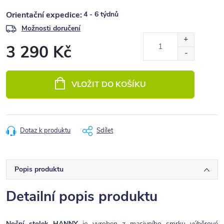
4 - 6 týdnů
Možnosti doručení
3 290 Kč
Měrná
cena:
VLOŽIT DO KOŠÍKU
Dotaz k produktu
Sdílet
Popis produktu
Detailní popis produktu
Noční stolek HANNY
je vyroben z masivního smrku výběrové