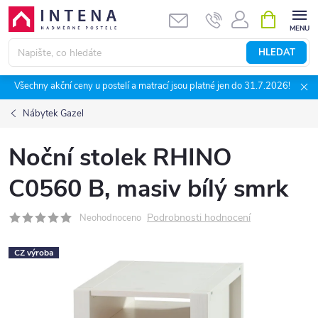
Přejít
NÁKUPNÍ
KOŠÍK
na
obsah
HLEDAT
Všechny akční ceny u postelí a matrací jsou platné jen do 31.7.2026!
Nábytek Gazel
Noční stolek RHINO
C0560 B, masiv bílý smrk
Podrobnosti hodnocení
Neohodnoceno
CZ výroba