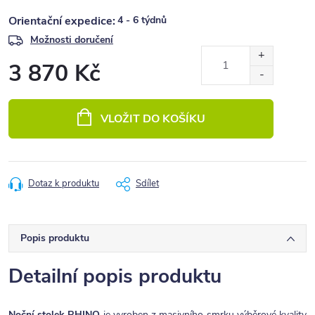
4 - 6 týdnů
Možnosti doručení
3 870 Kč
Měrná
cena:
VLOŽIT DO KOŠÍKU
Dotaz k produktu
Sdílet
Popis produktu
Detailní popis produktu
Noční stolek RHINO
je vyroben z masivního smrku výběrové kvality