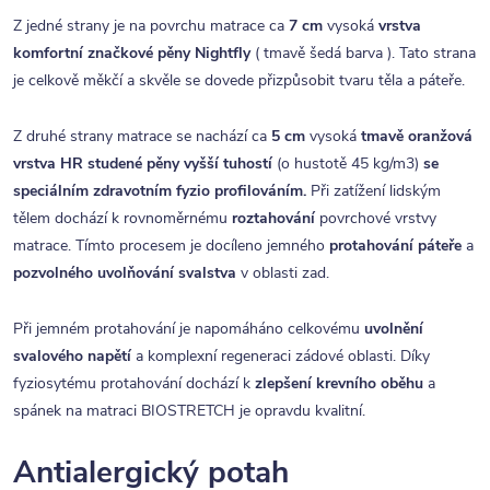
Z jedné strany je na povrchu matrace ca
7 cm
vysoká
vrstva
komfortní značkové pěny Nightfly
( tmavě šedá barva ). Tato strana
je celkově měkčí a skvěle se dovede přizpůsobit tvaru těla a páteře.
Z druhé strany matrace se nachází ca
5
cm
vysoká
tmavě oranžová
vrstva HR studené pě
ny vyšší tuhostí
(o hustotě 45 kg/m3)
se
speciálním zdravotním fyzio profilováním.
Při zatížení lidským
tělem dochází k rovnoměrnému
roztahování
povrchové vrstvy
matrace. Tímto procesem je docíleno jemného
protahování páteře
a
pozvolného uvolňování svalstva
v oblasti zad.
Při jemném protahování je napomáháno celkovému
uvolnění
svalového napětí
a komplexní regeneraci zádové oblasti. Díky
fyziosytému protahování dochází k
zlepšení krevního oběhu
a
spánek na matraci BIOSTRETCH je opravdu kvalitní.
Antialergický potah