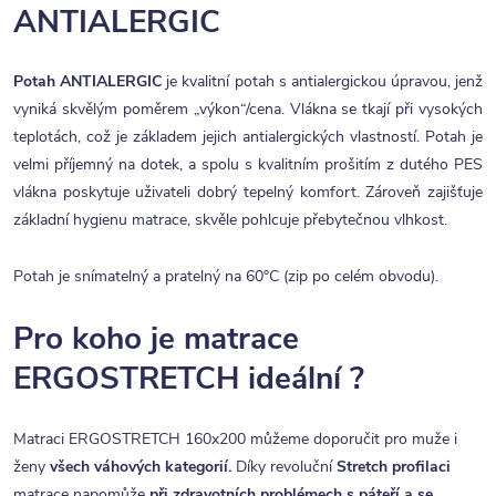
ANTIALERGIC
Potah ANTIALERGIC
je kvalitní potah s antialergickou úpravou, jenž
vyniká skvělým poměrem „výkon“/cena. Vlákna se tkají při vysokých
teplotách, což je základem jejich antialergických vlastností. Potah je
velmi příjemný na dotek, a spolu s kvalitním prošitím z dutého PES
vlákna poskytuje uživateli dobrý tepelný komfort. Zároveň zajišťuje
základní hygienu matrace, skvěle pohlcuje přebytečnou vlhkost.
Potah je snímatelný a pratelný na 60°C (zip po celém obvodu).
Pro koho je matrace
ERGOSTRETCH ideální ?
Matraci ERGOSTRETCH 160x200 můžeme doporučit pro muže i
ženy
všech váhových kategorií.
Díky revoluční
Stretch profilaci
matrace napomůže
při zdravotních problémech s páteří a se