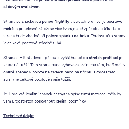
zádovým svalstvem.
Strana se značkovou
pěnou Nightfly
a stretch profilací je
pocitově
měkčí
a při tělesné zátěži se více tvaruje a přizpůsobuje tělu. Tato
strana bude vhodná při
poloze spánku na boku
. Tvrdost této strany
je celkově pocitově středně tuhá.
Strana s HR studenou pěnou o vyšší hustotě a
stretch profilací
je
znatelně tužší. Tato strana bude vyhovovat zejména těm, kteří mají v
oblibě spánek v poloze na zádech nebo na břichu.
Tvrdost
této
strany je celkově pocitově spíše
tužší.
Je-li pro váš kvalitní spánek nezbytná spíše tužší matrace, měla by
vám Ergostretch poskytnout ideální podmínky.
Technické údaje: