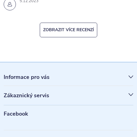
5.12.2023
ZOBRAZIT VÍCE RECENZÍ
Z
á
Informace pro vás
p
Zákaznický servis
a
t
Facebook
í