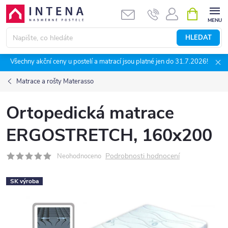
Přejít
NÁKUPNÍ
KOŠÍK
na
obsah
HLEDAT
Všechny akční ceny u postelí a matrací jsou platné jen do 31.7.2026!
Matrace a rošty Materasso
Ortopedická matrace
ERGOSTRETCH, 160x200
Podrobnosti hodnocení
Neohodnoceno
SK výroba