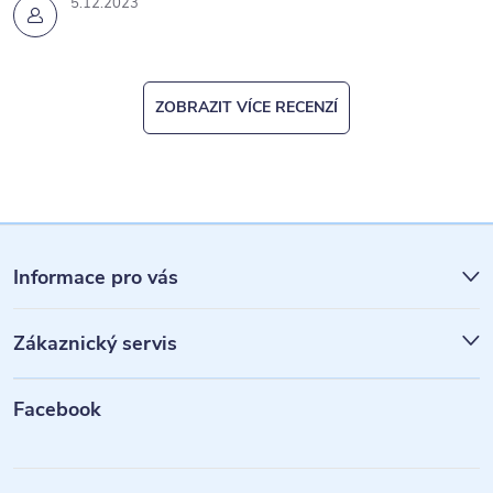
5.12.2023
ZOBRAZIT VÍCE RECENZÍ
Z
á
Informace pro vás
p
Zákaznický servis
a
t
Facebook
í