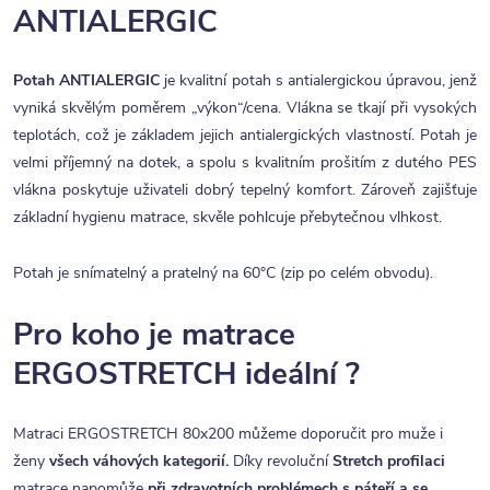
ANTIALERGIC
Potah ANTIALERGIC
je kvalitní potah s antialergickou úpravou, jenž
vyniká skvělým poměrem „výkon“/cena. Vlákna se tkají při vysokých
teplotách, což je základem jejich antialergických vlastností. Potah je
velmi příjemný na dotek, a spolu s kvalitním prošitím z dutého PES
vlákna poskytuje uživateli dobrý tepelný komfort. Zároveň zajišťuje
základní hygienu matrace, skvěle pohlcuje přebytečnou vlhkost.
Potah je snímatelný a pratelný na 60°C (zip po celém obvodu).
Pro koho je matrace
ERGOSTRETCH ideální ?
Matraci ERGOSTRETCH 80x200 můžeme doporučit pro muže i
ženy
všech váhových kategorií.
Díky revoluční
Stretch profilaci
matrace napomůže
při zdravotních problémech s páteří a se