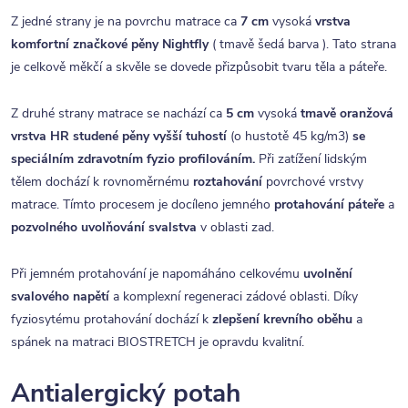
Z jedné strany je na povrchu matrace ca
7 cm
vysoká
vrstva
komfortní značkové pěny Nightfly
( tmavě šedá barva ). Tato strana
je celkově měkčí a skvěle se dovede přizpůsobit tvaru těla a páteře.
Z druhé strany matrace se nachází ca
5
cm
vysoká
tmavě oranžová
vrstva HR studené pě
ny vyšší tuhostí
(o hustotě 45 kg/m3)
se
speciálním zdravotním fyzio profilováním.
Při zatížení lidským
tělem dochází k rovnoměrnému
roztahování
povrchové vrstvy
matrace. Tímto procesem je docíleno jemného
protahování páteře
a
pozvolného uvolňování svalstva
v oblasti zad.
Při jemném protahování je napomáháno celkovému
uvolnění
svalového napětí
a komplexní regeneraci zádové oblasti. Díky
fyziosytému protahování dochází k
zlepšení krevního oběhu
a
spánek na matraci BIOSTRETCH je opravdu kvalitní.
Antialergický potah