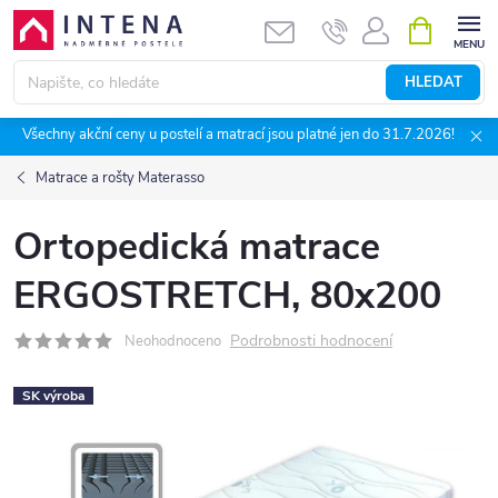
Přejít
NÁKUPNÍ
KOŠÍK
na
obsah
HLEDAT
Všechny akční ceny u postelí a matrací jsou platné jen do 31.7.2026!
Matrace a rošty Materasso
Ortopedická matrace
ERGOSTRETCH, 80x200
Podrobnosti hodnocení
Neohodnoceno
SK výroba