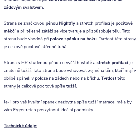
zádovým svalstvem.
Strana se značkovou
pěnou Nightfly
a stretch profilací je
pocitově
měkčí
a při tělesné zátěži se více tvaruje a přizpůsobuje tělu. Tato
strana bude vhodná při
poloze spánku na boku
. Tvrdost této strany
je celkově pocitově středně tuhá.
Strana s HR studenou pěnou o vyšší hustotě a
stretch profilací
je
znatelně tužší. Tato strana bude vyhovovat zejména těm, kteří mají v
oblibě spánek v poloze na zádech nebo na břichu.
Tvrdost
této
strany je celkově pocitově spíše
tužší.
Je-li pro váš kvalitní spánek nezbytná spíše tužší matrace, měla by
vám Ergostretch poskytnout ideální podmínky.
Technické údaje: