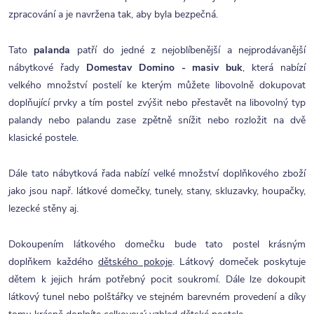
zpracování a je navržena tak, aby byla bezpečná.
Tato
palanda
patří do jedné z nejoblíbenější a nejprodávanější
nábytkové řady
Domestav Domino - masiv buk
, která nabízí
velkého množství postelí ke kterým můžete libovolně dokupovat
doplňující prvky a tím postel zvýšit nebo přestavět na libovolný typ
palandy nebo palandu zase zpětně snížit nebo rozložit na dvě
klasické postele.
Dále tato nábytková řada nabízí velké množství doplňkového zboží
jako jsou např. látkové domečky, tunely, stany, skluzavky, houpačky,
lezecké stěny aj.
Dokoupením látkového domečku bude tato postel krásným
doplňkem každého
dětského pokoje
. Látkový domeček poskytuje
dětem k jejich hrám potřebný pocit soukromí. Dále lze dokoupit
látkový tunel nebo polštářky ve stejném barevném provedení a díky