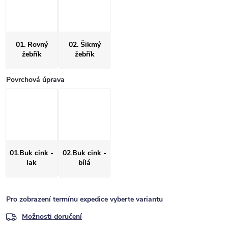
01. Rovný
02. Šikmý
žebřík
žebřík
Povrchová úprava
01.Buk cink -
02.Buk cink -
lak
bílá
Pro zobrazení termínu expedice vyberte variantu
Možnosti doručení