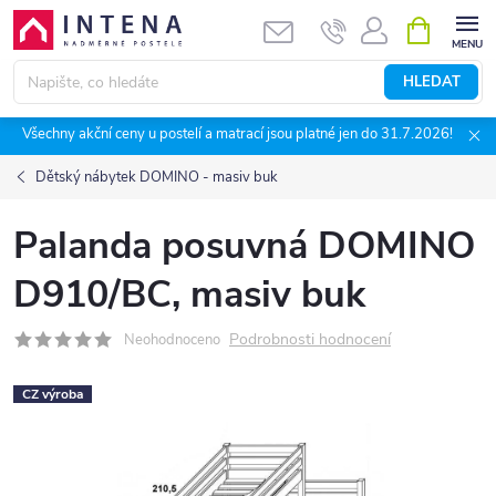
Přejít
NÁKUPNÍ
KOŠÍK
na
obsah
HLEDAT
Všechny akční ceny u postelí a matrací jsou platné jen do 31.7.2026!
Dětský nábytek DOMINO - masiv buk
Palanda posuvná DOMINO
D910/BC, masiv buk
Podrobnosti hodnocení
Neohodnoceno
CZ výroba