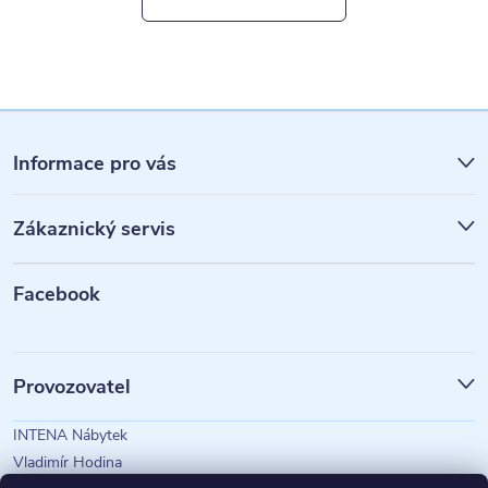
Z
á
Informace pro vás
p
Zákaznický servis
a
t
Facebook
í
Provozovatel
INTENA Nábytek
Vladimír Hodina