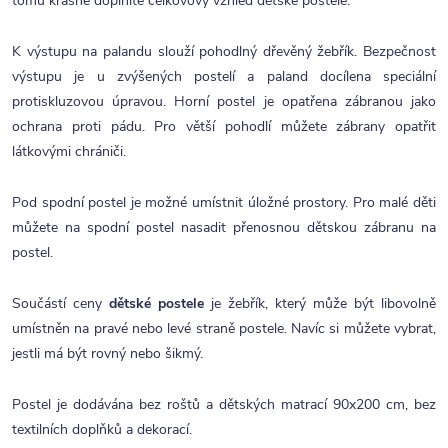
tomu krásně doplníte celkovový vzhled dětské postele.
K výstupu na palandu slouží pohodlný dřevěný žebřík. Bezpečnost
výstupu je u zvýšených postelí a paland docílena speciální
protiskluzovou úpravou. Horní postel je opatřena zábranou jako
ochrana proti pádu. Pro větší pohodlí můžete zábrany opatřit
látkovými chrániči.
Pod spodní postel je možné umístnit úložné prostory. Pro malé děti
můžete na spodní postel nasadit přenosnou dětskou zábranu na
postel.
Součástí ceny
dětské postele
je žebřík, který může být libovolně
umístněn na pravé nebo levé straně postele. Navíc si můžete vybrat,
jestli má být rovný nebo šikmý.
Postel je dodávána bez roštů a dětských matrací 90x200 cm, bez
textilních doplňků a dekorací.