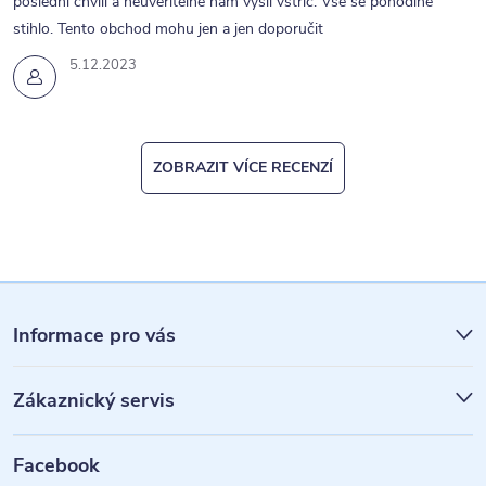
poslední chvíli a neuvěřitelně nám vyšli vstříc. Vše se pohodlně
stihlo. Tento obchod mohu jen a jen doporučit
5.12.2023
ZOBRAZIT VÍCE RECENZÍ
Z
á
Informace pro vás
p
Zákaznický servis
a
t
Facebook