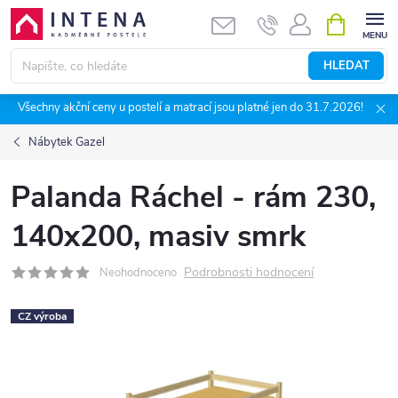
Přejít
NÁKUPNÍ
KOŠÍK
na
obsah
HLEDAT
Všechny akční ceny u postelí a matrací jsou platné jen do 31.7.2026!
Nábytek Gazel
Palanda Ráchel - rám 230,
140x200, masiv smrk
Podrobnosti hodnocení
Neohodnoceno
CZ výroba