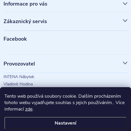
á
Informace pro vás
p
Zákaznický servis
a
t
Facebook
í
Provozovatel
INTENA Nábytek
Vladimír Hodina
IČO: 73350583
Tento web používá soubory cookie. Dalším procházením
tohoto webu vyjadřujete souhlas s jejich používáním.. Více
informací
zde
.
Magazín Intena
Nastavení