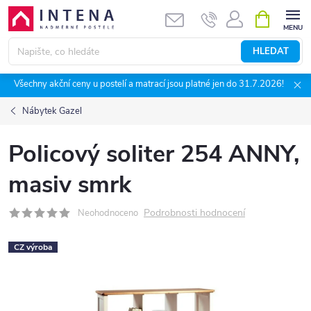
Přejít
NÁKUPNÍ
KOŠÍK
na
obsah
HLEDAT
Všechny akční ceny u postelí a matrací jsou platné jen do 31.7.2026!
Nábytek Gazel
Policový soliter 254 ANNY,
masiv smrk
Podrobnosti hodnocení
Neohodnoceno
CZ výroba