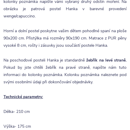
kolonky poznámka napište vámi vybraný druhý odstín moření. Na
obrázku je patrová postel Hanka v barevné provedení
wenge/capuccino.
Horní a dolní postel poskytne vašim dětem pohodlné spaní na ploše
90x200 cm. Přistýlka má rozměry 90x190 cm. Matrace z PUR pěny
vysoké 8 cm, rošty i zásuvky jsou součástí postele Hanka.
Na poschoďové posteli Hanka je standardně
žebřík na levé straně.
Pokud by jste chtěli žebřík na pravé straně, napište nám tuto
informaci do kolonky poznámka. Kolonku poznámka naleznete pod
svými osobními údaji při dokončování objednávky.
Technické parametry:
Délka- 210 cm
Výška- 175 cm