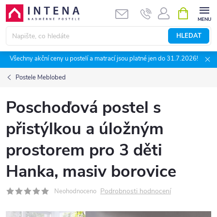
Přejít
NÁKUPNÍ
KOŠÍK
na
obsah
HLEDAT
Všechny akční ceny u postelí a matrací jsou platné jen do 31.7.2026!
Postele Meblobed
Poschoďová postel s
přistýlkou a úložným
prostorem pro 3 děti
Hanka, masiv borovice
Podrobnosti hodnocení
Neohodnoceno