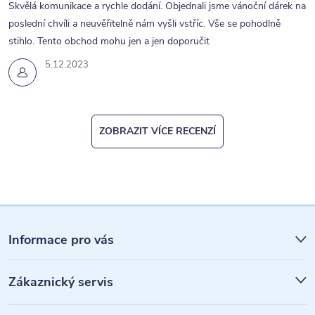
Skvělá komunikace a rychle dodání. Objednali jsme vánoční dárek na
poslední chvíli a neuvěřitelně nám vyšli vstříc. Vše se pohodlně
stihlo. Tento obchod mohu jen a jen doporučit
5.12.2023
ZOBRAZIT VÍCE RECENZÍ
Z
á
Informace pro vás
p
Zákaznický servis
a