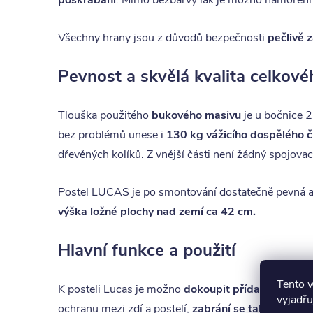
poškrábání
. Mimo bezbarvý lak je možno namoření na 
Všechny hrany jsou z důvodů bezpečnosti
pečlivě 
Pevnost a skvělá kvalita celkov
Tlouška použitého
bukového masivu
je u bočnice 2
bez problémů unese i
130 kg vážicího dospělého 
dřevěných kolíků. Z vnější části není žádný spojovací
Postel LUCAS je po smontování dostatečně pevná a s
výška ložné plochy nad zemí ca 42 cm.
Hlavní funkce a použití
Tento 
K posteli Lucas je možno
dokoupit přídavné zábra
vyjadřu
ochranu mezi zdí a postelí,
zabrání se tak otírání s