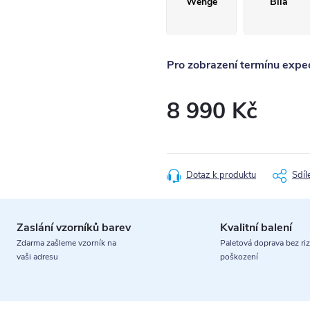
Wenge
Bílá
Pro zobrazení termínu exped
8 990 Kč
Měrná
cena:
Dotaz k produktu
Sdíl
Zaslání vzorníků barev
Kvalitní balení
Zdarma zašleme vzorník na
Paletová doprava bez riz
vaši adresu
poškození