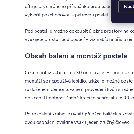
Nast
dítě je tak chráněno pří spánku proti pádu a zárov
vytvořit
poschoďovou - patrovou postel
.
Pod postel je možno dokoupit úložné prostory na kole
využijete prostor pod postelí – viz nabídka příslušen
Obsah balení a montáž postele
Celá montáž zabere cca 30 min práce. Při montáži
montáži se nepoužívá lepidlo, takže je možné postel
rozloženém demontovaném provedení kvůli snadné man
obalech. Hmotnost žádné krabice nepřesahuje 30 kg 
Po rozbalení krabic je uvnitř přiložen balíček s ko
dvou osobách, zvládne však i jeden zručný člověk.