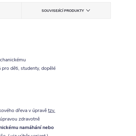
SOUVISEJÍCÍ PRODUKTY
mechanickému
pro děti, studenty, dopělé
kového dřeva v úpravě
tzv.
u úpravou zdravotně
anickému namáhání nebo