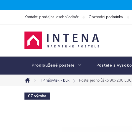
Přejít
na
Kontakt, prodejna, osobní odběr
Obchodní podmínky
obsah
Prodloužené postele
Postele s vysoko
HP nábytek - buk
Postel jednolůžko 90x200 LUC
Domů
CZ výroba