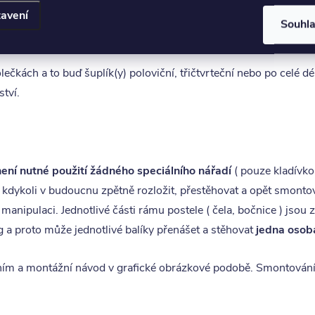
avení
eň může samostatně opustit lůžko. Dokoupením druhé postele a s
Souhl
čkách a to buď šuplík(y) poloviční, třičtvrteční nebo po celé dé
ství.
není nutné použití žádného speciálního nářadí
( pouze kladívko 
 kdykoli v budoucnu zpětně rozložit, přestěhovat a opět smonto
ipulaci. Jednotlivé části rámu postele ( čela, bočnice ) jsou
a proto může jednotlivé balíky přenášet a stěhovat
jedna osob
váním a montážní návod v grafické obrázkové podobě. Smontování 