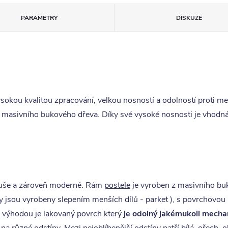
PARAMETRY
DISKUZE
sokou kvalitou zpracování, velkou nosností a odolností proti 
 masivního bukového dřeva. Díky své vysoké nosnosti je vhodná 
duše a zároveň moderně. Rám
postele
je vyroben z masivního bu
y jsou vyrobeny slepením menších dílů - parket ), s povrchovo
 výhodou je lakovaný povrch který
je odolný jakémukoli mech