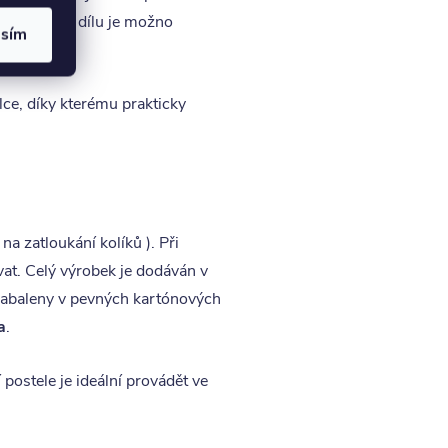
pojovacího dílu je možno
asím
lce, díky kterému prakticky
na zatloukání kolíků ). Při
vat. Celý výrobek je dodáván v
 zabaleny v pevných kartónových
a
.
postele je ideální provádět ve