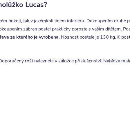
dnolůžko Lucas?
kém pokoji, tak v jakémkoli jiném interiéru. Dokoupením druhé po
okoupením zábran postel prakticky poroste s vaším dítětem. Pos
dřeva ze kterého je vyrobena
. Nosnost postele je 130 kg. K pos
 Doporučený rošt naleznete v záložce příslušenství.
Nabídka mat