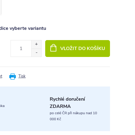
ice vyberte variantu
VLOŽIT DO KOŠÍKU
et
Tisk
Rychlé doručení
ZDARMA
ika
po celé ČR při nákupu nad 10
000 Kč