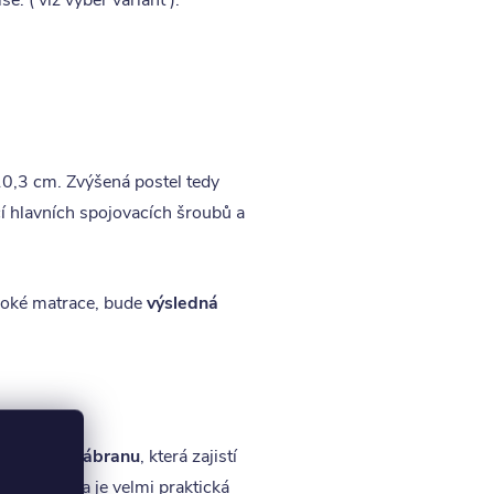
. ( viz výběr variant ).
10,3 cm. Zvýšená postel tedy
cí hlavních spojovacích šroubů a
ysoké matrace, bude
výsledná
i
dlouhou zábranu
, která zajistí
to varianta je velmi praktická