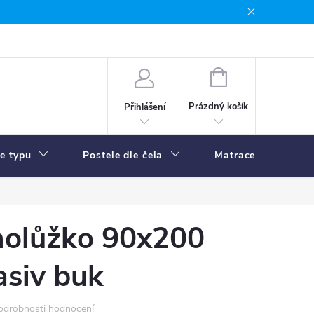
NÁKUPNÍ
KOŠÍK
Prázdný košík
Přihlášení
le typu
Postele dle čela
Matrace
R
dnolůžko 90x200
siv buk
odrobnosti hodnocení