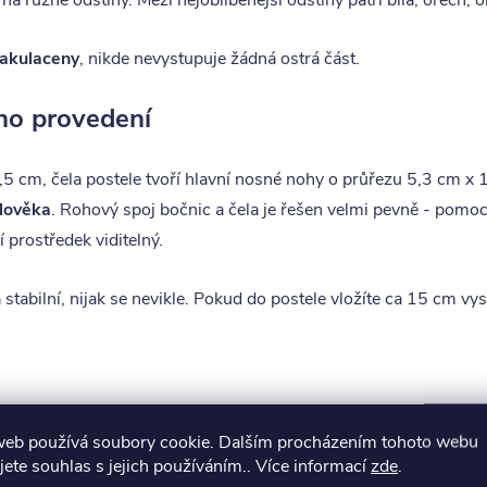
různé odstíny. Mezi nejoblíbenější odstíny patří bílá, ořech, olše
zakulaceny
, nikde nevystupuje žádná ostrá část.
ého provedení
,5 cm, čela postele tvoří hlavní nosné nohy o průřezu 5,3 cm x 
člověka
. Rohový spoj bočnic a čela je řešen velmi pevně - pomo
 prostředek viditelný.
tabilní, nijak se nevikle. Pokud do postele vložíte ca 15 cm v
web používá soubory cookie. Dalším procházením tohoto webu
ny
, které dětem zaručí bezpečný spánek bez pádu. Dokoupil lze 
jete souhlas s jejich používáním.. Více informací
zde
.
těny
. Pro malé děti doporučujeme dokoupit přídavnou zábranu, ta