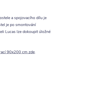
stele a spojovacího dílu je
tel je po smontování
teli Lucas lze dokoupit úložné
rací 90x200 cm zde
.