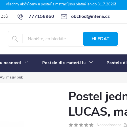
Všechny akční ceny u postelí a matrací jsou platné jen do 31.7.2026!
777158960
obchod@intena.cz
Způsoby a ceny dopravy
7 důvodů, proč nakupit u Intena nábytek
HLEDAT
u nosností
Postele dle materiálu
Postele d
AS, masiv buk
Postel je
LUCAS, ma
P
Neohodnoceno