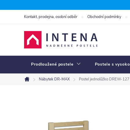
Přejít
na
Kontakt, prodejna, osobní odběr
Obchodní podmínky
obsah
Prodloužené postele
Postele s vysoko
Nábytek DR-MAX
Postel jednolůžko DREW-127 
Domů