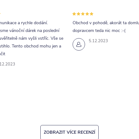
unikace a rychle dodání.
Obchod v pohodě, akorát ta doml
jsme vánoční dárek na poslední
dopravcem teda nic moc :-(
uvěřitelně nám vyšli vstříc. Vše se
5.12.2023
tihlo. Tento obchod mohu jen a
čit
.12.2023
ZOBRAZIT VÍCE RECENZÍ