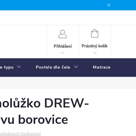
NÁKUPNÍ
KOŠÍK
Prázdný košík
Přihlášení
le typu
Postele dle čela
Matrace
R
dnolůžko DREW-
vu borovice
odrobnosti hodnocení