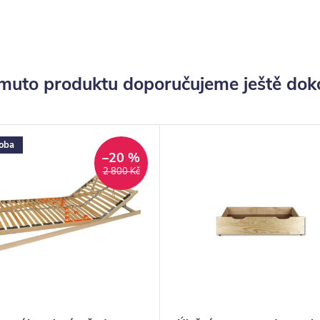
muto produktu doporučujeme ještě dok
oba
–20 %
2 800 Kč