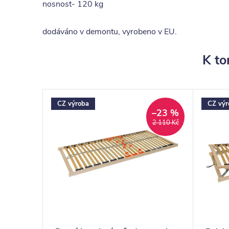
nosnost- 120 kg
dodáváno v demontu, vyrobeno v EU.
K to
CZ výroba
CZ výr
–23 %
2 110 Kč