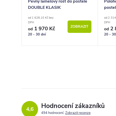
le
Pevný lamelový rošt do postele
Poloho
ice
DOUBLE KLASIK
poste
od 1 628,10 Kč bez
od 2 314
DPH
DPH
BRAZIT
ZOBRAZIT
1 970 Kč
2 
od
od
20 - 30 dní
20 - 30
Hodnocení zákazníků
4,6
494 hodnocení
Zobrazit recenze