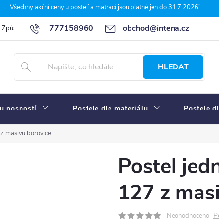
Všechny akční ceny u postelí a matrací jsou platné jen do 31.7.2026!
777158960
obchod@intena.cz
Způsoby a ceny dopravy
7 důvodů, proč nakupit u Intena nábytek
HLEDAT
u nosností
Postele dle materiálu
Postele d
z masivu borovice
Postel je
127 z masi
P
Neohodnoceno