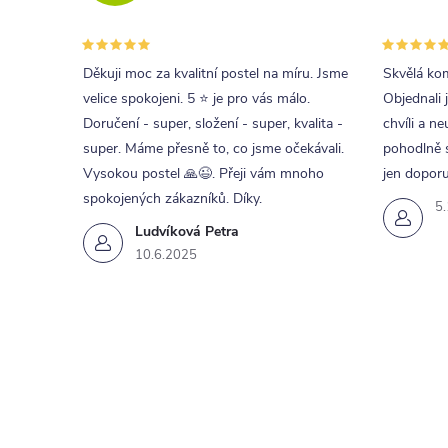
Děkuji moc za kvalitní postel na míru. Jsme
Skvělá kom
velice spokojeni. 5 ⭐ je pro vás málo.
Objednali 
Doručení - super, složení - super, kvalita -
chvíli a ne
super. Máme přesně to, co jsme očekávali.
pohodlně s
Vysokou postel 🙏😉. Přeji vám mnoho
jen doporu
spokojených zákazníků. Díky.
5
Ludvíková Petra
10.6.2025