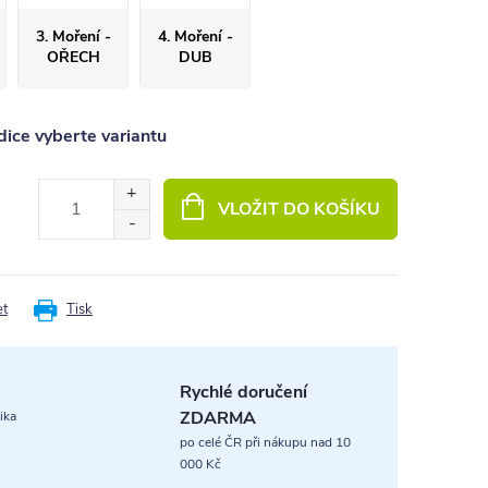
3. Moření -
4. Moření -
OŘECH
DUB
ice vyberte variantu
VLOŽIT DO KOŠÍKU
et
Tisk
Rychlé doručení
ZDARMA
ika
po celé ČR při nákupu nad 10
000 Kč