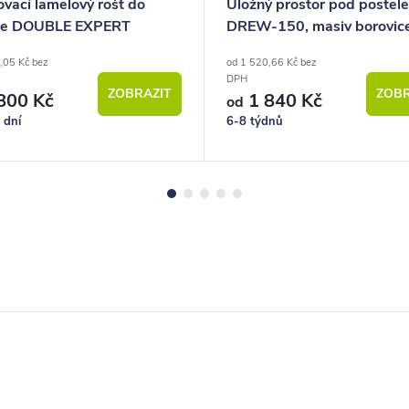
vací lamelový rošt do
Úložný prostor pod postele
le DOUBLE EXPERT
DREW-150, masiv borovic
,05 Kč bez
od 1 520,66 Kč bez
DPH
ZOBRAZIT
ZOBR
800 Kč
1 840 Kč
od
 dní
6-8 týdnů