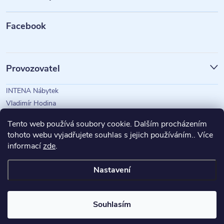
a
t
Facebook
í
Provozovatel
INTENA Nábytek
Vladimír Hodina
IČO: 73350583
Tento web používá soubory cookie. Dalším procházením
tohoto webu vyjadřujete souhlas s jejich používáním.. Více
informací
zde
.
Magazín Intena
Nastavení
Copyright 2026
INTENA Nábytek
. Všechna práva vyhrazena.
Souhlasím
Vytvořil Shoptet