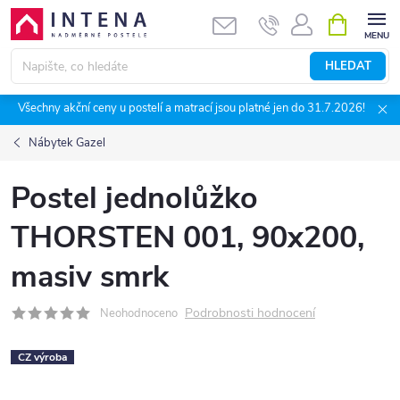
Přejít
NÁKUPNÍ
KOŠÍK
na
obsah
HLEDAT
Všechny akční ceny u postelí a matrací jsou platné jen do 31.7.2026!
Nábytek Gazel
Postel jednolůžko
THORSTEN 001, 90x200,
masiv smrk
Podrobnosti hodnocení
Neohodnoceno
CZ výroba