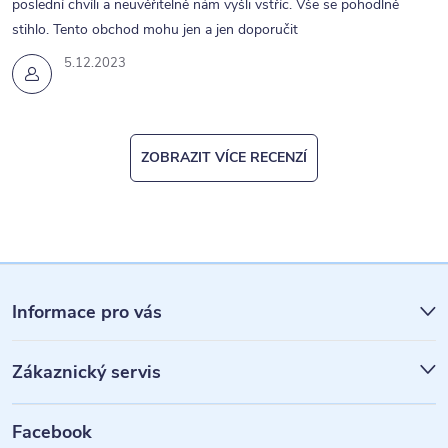
poslední chvíli a neuvěřitelně nám vyšli vstříc. Vše se pohodlně
stihlo. Tento obchod mohu jen a jen doporučit
5.12.2023
ZOBRAZIT VÍCE RECENZÍ
Z
á
Informace pro vás
p
Zákaznický servis
a
t
Facebook