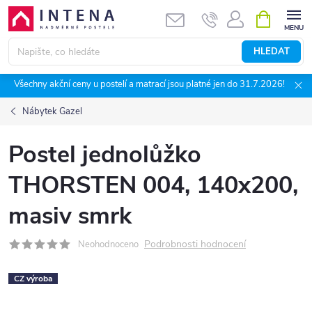
Přejít
NÁKUPNÍ
KOŠÍK
na
obsah
HLEDAT
Všechny akční ceny u postelí a matrací jsou platné jen do 31.7.2026!
Nábytek Gazel
Postel jednolůžko
THORSTEN 004, 140x200,
masiv smrk
Podrobnosti hodnocení
Neohodnoceno
CZ výroba