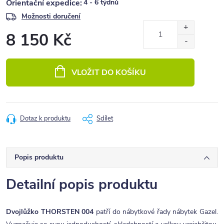
4 - 6 týdnů
Možnosti doručení
8 150 Kč
Měrná
cena:
VLOŽIT DO KOŠÍKU
Dotaz k produktu
Sdílet
Popis produktu
Detailní popis produktu
Dvojlůžko THORSTEN 004
patří do nábytkové řady nábytek Gazel.