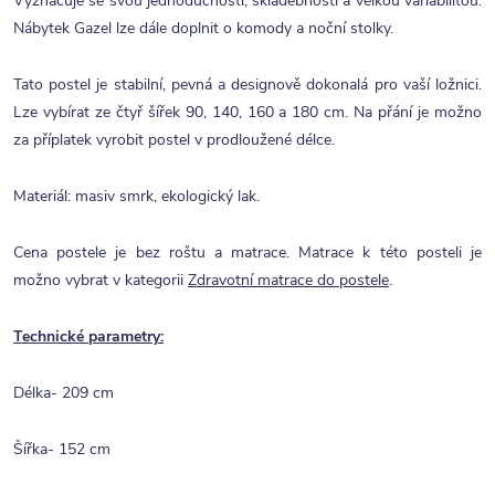
Vyznačuje se svou jednoduchostí, skladebností a velkou variabilitou.
Nábytek Gazel lze dále doplnit o komody a noční stolky.
Tato postel je stabilní, pevná a designově dokonalá pro vaší ložnici.
Lze vybírat ze čtyř šířek 90, 140, 160 a 180 cm. Na přání je možno
za příplatek vyrobit postel v prodloužené délce.
Materiál: masiv smrk, ekologický lak.
Cena postele je bez roštu a matrace. Matrace k této posteli je
možno vybrat v kategorii
Zdravotní matrace do postele
.
Technické parametry:
Délka- 209 cm
Šířka- 152 cm