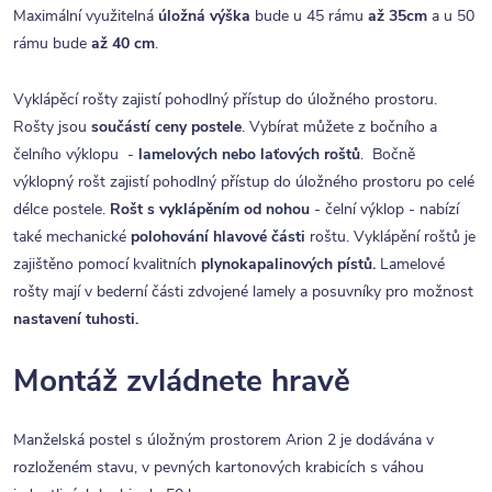
Maximální využitelná
úložná výška
bude u 45 rámu
až 35cm
a u 50
rámu bude
až 40 cm
.
Vyklápěcí rošty zajistí pohodlný přístup do úložného prostoru.
Rošty jsou
součástí ceny postele
. Vybírat můžete z bočního a
čelního výklopu -
lamelových nebo laťových roštů
. Bočně
výklopný rošt zajistí pohodlný přístup do úložného prostoru po celé
délce postele.
Rošt s vyklápěním od nohou
- čelní výklop - nabízí
také mechanické
polohování hlavové části
roštu. Vyklápění roštů je
zajištěno pomocí kvalitních
plynokapalinových pístů.
Lamelové
rošty mají v bederní části zdvojené lamely a posuvníky pro možnost
nastavení tuhosti.
Montáž zvládnete hravě
Manželská postel s úložným prostorem Arion 2 je dodávána v
rozloženém stavu, v pevných kartonových krabicích s váhou