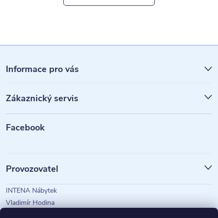
Z
á
Informace pro vás
p
Zákaznický servis
a
t
Facebook
í
Provozovatel
INTENA Nábytek
Vladimír Hodina
IČO: 73350583