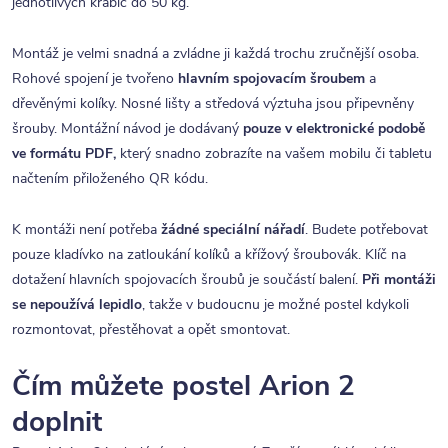
jednotlivých krabic do 50 kg.
Montáž je velmi snadná a zvládne ji každá trochu zručnější osoba.
Rohové spojení je tvořeno
hlavním spojovacím šroubem
a
dřevěnými kolíky. Nosné lišty a středová výztuha jsou připevněny
šrouby. Montážní návod je dodávaný
pouze v elektronické podobě
ve formátu PDF,
který snadno zobrazíte na vašem mobilu či tabletu
načtením přiloženého QR kódu.
K montáži není potřeba
žádné speciální nářadí
. Budete potřebovat
pouze kladívko na zatloukání kolíků a křížový šroubovák. Klíč na
dotažení hlavních spojovacích šroubů je součástí balení.
Při montáži
se nepoužívá lepidlo
, takže v budoucnu je možné postel kdykoli
rozmontovat, přestěhovat a opět smontovat.
Čím můžete postel Arion 2
doplnit