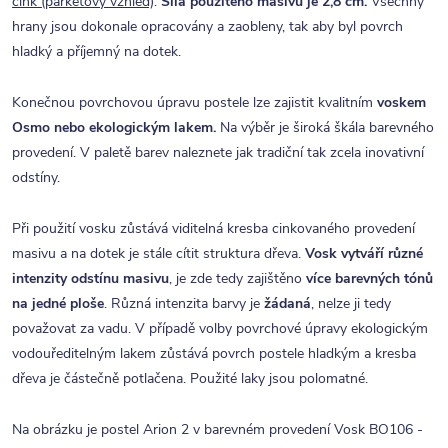
cink (parketový vzhled)
.
Síla použitého masivu je 2,8 cm.
Všechny
hrany jsou dokonale opracovány a zaobleny, tak aby byl povrch
hladký a příjemný na dotek.
Konečnou povrchovou úpravu postele lze zajistit kvalitním
voskem
Osmo nebo ekologickým lakem.
Na výběr je široká škála barevného
provedení. V paletě barev naleznete jak tradiční tak zcela inovativní
odstíny.
Při použití vosku zůstává viditelná kresba cinkovaného provedení
masivu a na dotek je stále cítit struktura dřeva.
Vosk vytváří různé
intenzity odstínu masivu
, je zde tedy zajištěno
více barevných tónů
na jedné ploše
. Různá intenzita barvy je
žádaná
, nelze ji tedy
považovat za vadu. V případě volby povrchové úpravy ekologickým
vodouředitelným lakem zůstává povrch postele hladkým a kresba
dřeva je částečně potlačena. Použité laky jsou polomatné.
Na obrázku je postel Arion 2 v barevném provedení Vosk BO106 -