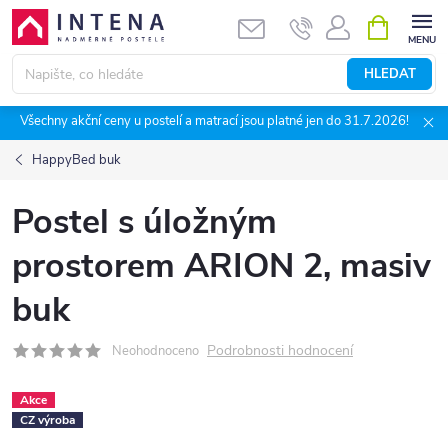
Přejít
NÁKUPNÍ
KOŠÍK
na
obsah
HLEDAT
Všechny akční ceny u postelí a matrací jsou platné jen do 31.7.2026!
HappyBed buk
Postel s úložným
prostorem ARION 2, masiv
buk
Podrobnosti hodnocení
Neohodnoceno
Akce
CZ výroba