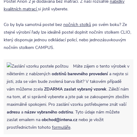
Postel Arion 2 je dodávána bez matrací. Z naší rozsáhlé
nabídky
kvalitních matrací
si jistě vyberete.
Co by byla samotná postel bez
nočních stolků
po svém boku? Ze
stejné výrobní řady lze ideálně postel doplnit nočním stolkem CLIO,
který disponuje jednou odkládací policí, nebo jednozásuvkouvým
nočním stolkem CAMPUS.
Máte zájem o tento výrobek v
některém z nabízených
odstínů barevného provedení
a nejste si
jisti, zda se vám bude zvolená barva líbit? V takovém případě
vám můžeme zcela
ZDARMA
zaslat vybraný vzorek
. Záleží nám
na tom, ať si správně vyberete a jste pak se zakoupeným zbožím
maximálně spokojeni. Pro zaslání vzorku potřebujeme znát vaší
adresu
a
název vybraného odstínu
. Tyto údaje nám můžete
zaslat emailem na
obchod@intena.cz
nebo je vložit
prostřednictvím tohoto
formuláře
.