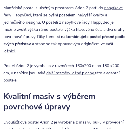
Manželská postel s úložným prostorem Arion 2 patří do
nábytkové
řady HappyBed
, která se pyšní postelemi nejvyšší kvality a
jedinečného designu. U postelí z nábytkové řady HappyBed je
možno zvolit výšku rámu postele, výšku hlavového čela a dva druhy
povrchové úpravy. Díky tomu
si nakombinujete postel přesně podle
svých představ
a stane se tak opravdovým originálem ve vaší
ložnici.
Postel Arion 2 je vyrobena v rozměrech 160x200 nebo 180 x200
cm, v nabídce jsou také
další rozměry ložné plochy
této elegantní
postele.
Kvalitní masiv s výběrem
povrchové úpravy
Dvoulůžková postel Arion 2 je vyrobena z masivu buku v
provedení