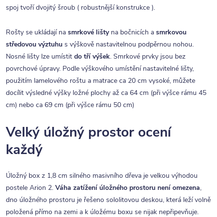
spoj tvoří dvojitý šroub ( robustnější konstrukce ).
Rošty se ukládají na
smrkové lišty
na bočnicích a
smrkovou
středovou výztuhu
s výškově nastavitelnou podpěrnou nohou.
Nosné lišty lze umístit
do tří výšek
. Smrkové prvky jsou bez
povrchové úpravy. Podle výškového umístění nastavitelné lišty,
použitím lamelového roštu a matrace ca 20 cm vysoké, můžete
docílit výsledné výšky ložné plochy až ca 64 cm (při výšce rámu 45
cm) nebo ca 69 cm (při výšce rámu 50 cm)
Velký úložný prostor ocení
každý
Úložný box z 1,8 cm silného masivního dřeva je velkou výhodou
postele Arion 2.
Váha zatížení úložného prostoru není omezena
,
dno úložného prostoru je řešeno sololitovou deskou, která leží volně
položená přímo na zemi a k úložému boxu se nijak nepřipevňuje.