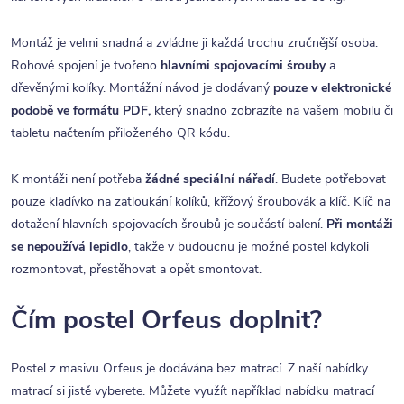
Montáž je velmi snadná a zvládne ji každá trochu zručnější osoba.
Rohové spojení je tvořeno
hlavními spojovacími šrouby
a
dřevěnými kolíky. Montážní návod je dodávaný
pouze v elektronické
podobě ve formátu PDF,
který snadno zobrazíte na vašem mobilu či
tabletu načtením přiloženého QR kódu.
K montáži není potřeba
žádné speciální nářadí
. Budete potřebovat
pouze kladívko na zatloukání kolíků, křížový šroubovák a klíč. Klíč na
dotažení hlavních spojovacích šroubů je součástí balení.
Při montáži
se nepoužívá lepidlo
, takže v budoucnu je možné postel kdykoli
rozmontovat, přestěhovat a opět smontovat.
Čím postel Orfeus doplnit?
Postel z masivu Orfeus je dodávána bez matrací. Z naší nabídky
matrací si jistě vyberete. Můžete využít například nabídku matrací