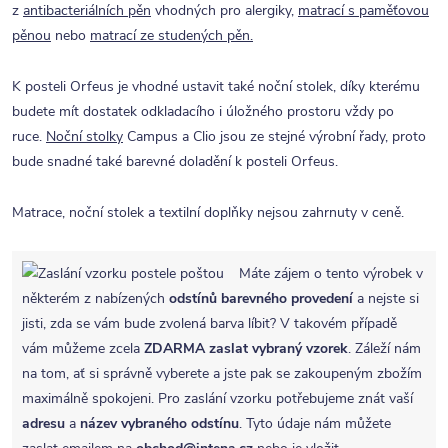
z
antibacteriálních pěn
vhodných pro alergiky,
matrací s paměťovou
pěnou
nebo
matrací ze studených pěn.
K posteli Orfeus je vhodné ustavit také noční stolek, díky kterému
budete mít dostatek odkladacího i úložného prostoru vždy po
ruce.
Noční stolky
Campus a Clio jsou ze stejné výrobní řady, proto
bude snadné také barevné doladění k posteli Orfeus.
Matrace, noční stolek a textilní doplňky nejsou zahrnuty v ceně.
Máte zájem o tento výrobek v
některém z nabízených
odstínů barevného provedení
a nejste si
jisti, zda se vám bude zvolená barva líbit? V takovém případě
vám můžeme zcela
ZDARMA
zaslat vybraný vzorek
. Záleží nám
na tom, ať si správně vyberete a jste pak se zakoupeným zbožím
maximálně spokojeni. Pro zaslání vzorku potřebujeme znát vaší
adresu
a
název vybraného odstínu
. Tyto údaje nám můžete