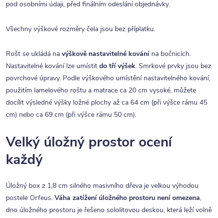
pod osobními údaji, před finálním odeslání objednávky.
Všechny výškové rozměry čela jsou bez příplatku.
Rošt se ukládá na
výškově nastavitelné kování
na bočnicích.
Nastavitelné kování lze umístit
do tří výšek
. Smrkové prvky jsou bez
povrchové úpravy. Podle výškového umístění nastavitelného kování,
použitím lamelového roštu a matrace ca 20 cm vysoké, můžete
docílit výsledné výšky ložné plochy až ca 64 cm (při výšce rámu 45
cm) nebo ca 69 cm (při výšce rámu 50 cm).
Velký úložný prostor ocení
každý
Úložný box z 1,8 cm silného masivního dřeva je velkou výhodou
postele Orfeus.
Váha zatížení úložného prostoru není omezena
,
dno úložného prostoru je řešeno sololitovou deskou, která leží volně