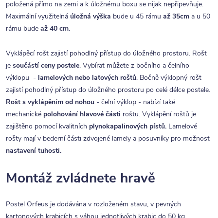
položená přímo na zemi a k úložnému boxu se nijak nepřipevňuje.
Maximální využitelná
úložná výška
bude u 45 rámu
až 35cm
a u 50
rámu bude
až 40 cm
.
Vyklápěcí rošt zajistí pohodlný přístup do úložného prostoru. Rošt
je
součástí ceny postele
. Vybírat můžete z bočního a čelního
výklopu -
lamelových nebo laťových roštů
. Bočně výklopný rošt
zajistí pohodlný přístup do úložného prostoru po celé délce postele.
Rošt s vyklápěním od nohou
- čelní výklop - nabízí také
mechanické
polohování hlavové části
roštu. Vyklápění roštů je
zajištěno pomocí kvalitních
plynokapalinových pístů.
Lamelové
rošty mají v bederní části zdvojené lamely a posuvníky pro možnost
nastavení tuhosti.
Montáž zvládnete hravě
Postel Orfeus je dodávána v rozloženém stavu, v pevných
kartonových krabicích s váhou jednotlivých krabic do 50 kg.