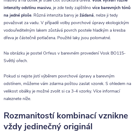
masivu a na dotek je stále cítit struktura dřeva.
Vosk vytváří různé
intenzity odstínu masivu
, je zde tedy zajištěno
více barevných tónů
na jedné ploše
. Různá intenzita barvy je
žádaná
, nelze ji tedy
považovat za vadu. V případě volby povrchové úpravy ekologickým
vodouředitelným lakem zůstává povrch postele hladkým a kresba
dřeva je částečně potlačena. Použité laky jsou polomatné.
Na obrázku je postel Orfeus v barevném provedení Vosk BO115-
Světlý ořech.
Pokud si nejste jistí výběrem povrchové úpravy a barevným
odstínem, můžeme vám zdarma poštou zaslat vzorek. S ohledem na
velikost obálky je možné zvolit si ca 3-4 vzorky. Více informací
naleznete níže.
Rozmanitostí kombinací vznikne
vždy jedinečný originál