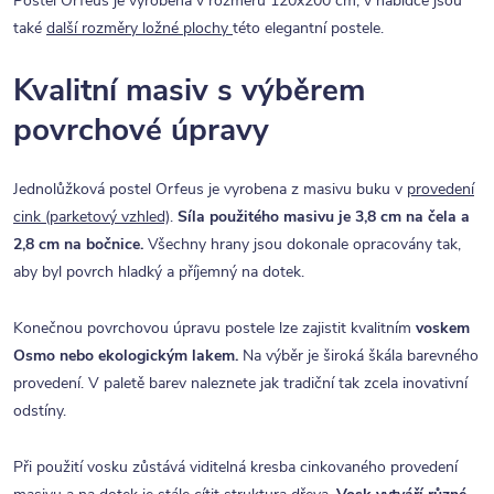
Postel Orfeus je vyrobena v rozměru 120x200 cm, v nabídce jsou
také
další rozměry ložné plochy
této elegantní postele.
Kvalitní masiv s výběrem
povrchové úpravy
Jednolůžková postel Orfeus je vyrobena z masivu buku v
provedení
cink (parketový vzhled)
.
Síla použitého masivu je 3,8 cm na čela a
2,8 cm na bočnice.
Všechny hrany jsou dokonale opracovány tak,
aby byl povrch hladký a příjemný na dotek.
Konečnou povrchovou úpravu postele lze zajistit kvalitním
voskem
Osmo nebo ekologickým lakem.
Na výběr je široká škála barevného
provedení. V paletě barev naleznete jak tradiční tak zcela inovativní
odstíny.
Při použití vosku zůstává viditelná kresba cinkovaného provedení