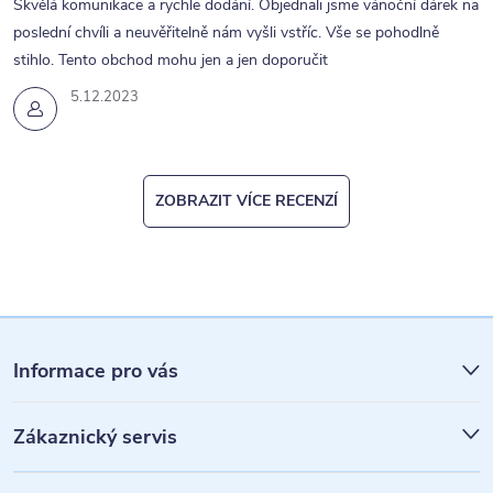
Skvělá komunikace a rychle dodání. Objednali jsme vánoční dárek na
poslední chvíli a neuvěřitelně nám vyšli vstříc. Vše se pohodlně
stihlo. Tento obchod mohu jen a jen doporučit
5.12.2023
ZOBRAZIT VÍCE RECENZÍ
Z
á
Informace pro vás
p
Zákaznický servis
a