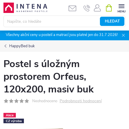
Přejít
NÁKUPNÍ
KOŠÍK
na
obsah
HLEDAT
Všechny akční ceny u postelí a matrací jsou platné jen do 31.7.2026!
HappyBed buk
Postel s úložným
prostorem Orfeus,
120x200, masiv buk
Podrobnosti hodnocení
Neohodnoceno
Akce
CZ výroba