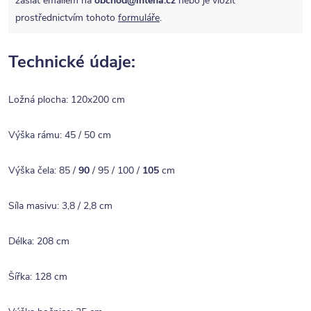
zaslat emailem na
obchod@intena.cz
nebo je vložit
prostřednictvím tohoto
formuláře
.
Technické údaje:
Ložná plocha: 120x200 cm
Výška rámu: 45 / 50 cm
Výška čela: 85 /
90
/ 95 / 100 /
105
cm
Síla masivu: 3,8 / 2,8 cm
Délka: 208 cm
Šířka: 128 cm