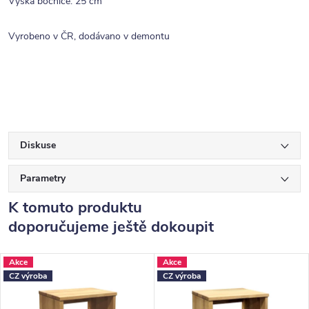
Výška bočnice: 25 cm
Vyrobeno v ČR, dodávano v demontu
Diskuse
Parametry
K tomuto produktu
doporučujeme ještě dokoupit
Akce
Akce
CZ výroba
CZ výroba