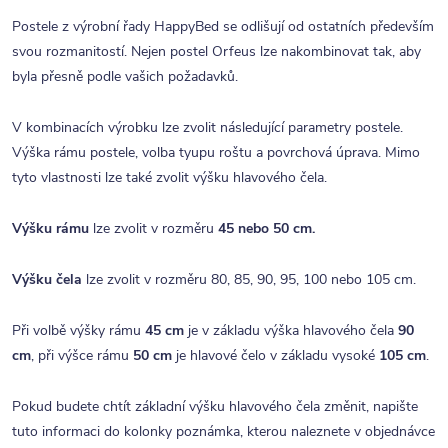
Postele z výrobní řady HappyBed se odlišují od ostatních především
svou rozmanitostí. Nejen postel Orfeus lze nakombinovat tak, aby
byla přesně podle vašich požadavků.
V kombinacích výrobku lze zvolit následující parametry postele.
Výška rámu postele, volba tyupu roštu a povrchová úprava. Mimo
tyto vlastnosti lze také zvolit výšku hlavového čela.
Výšku rámu
lze zvolit v rozměru
45 nebo 50 cm.
Výšku
čela
lze zvolit v rozměru 80, 85, 90, 95, 100 nebo 105 cm.
Při volbě výšky rámu
45 cm
je v základu výška hlavového čela
90
cm
, při výšce rámu
50 cm
je hlavové čelo v základu vysoké
105 cm
.
Pokud budete chtít základní výšku hlavového čela změnit, napište
tuto informaci do kolonky poznámka, kterou naleznete v objednávce