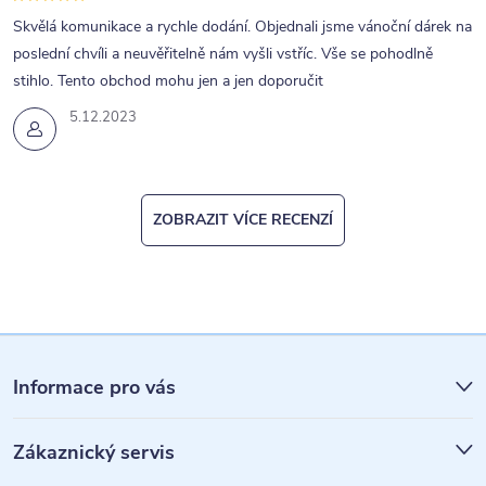
Skvělá komunikace a rychle dodání. Objednali jsme vánoční dárek na
poslední chvíli a neuvěřitelně nám vyšli vstříc. Vše se pohodlně
stihlo. Tento obchod mohu jen a jen doporučit
5.12.2023
ZOBRAZIT VÍCE RECENZÍ
Z
á
Informace pro vás
p
Zákaznický servis
a