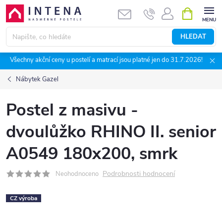
Přejít
NÁKUPNÍ
KOŠÍK
na
obsah
HLEDAT
Všechny akční ceny u postelí a matrací jsou platné jen do 31.7.2026!
Nábytek Gazel
Postel z masivu -
dvoulůžko RHINO II. senior
A0549 180x200, smrk
Podrobnosti hodnocení
Neohodnoceno
CZ výroba